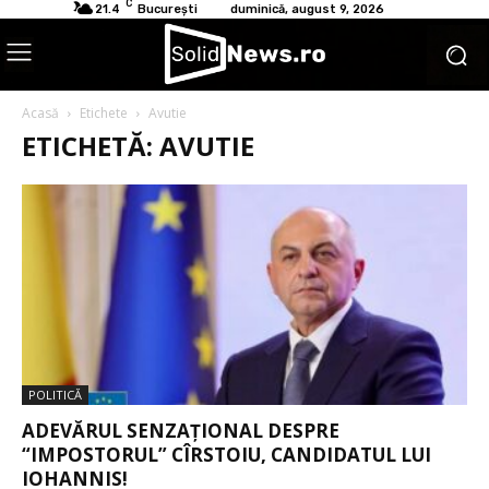
C
21.4
București
duminică, august 9, 2026
Acasă
Etichete
Avutie
ETICHETĂ: AVUTIE
POLITICĂ
ADEVĂRUL SENZAȚIONAL DESPRE
“IMPOSTORUL” CÎRSTOIU, CANDIDATUL LUI
IOHANNIS!