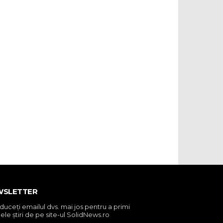
WSLETTER
oduceţi emailul dvs. mai jos pentru a primi
ele ştiri de pe site-ul SolidNews.ro