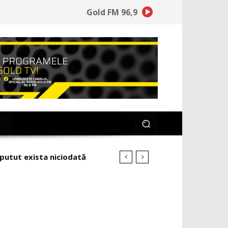
Gold FM 96,9
 putut exista niciodată