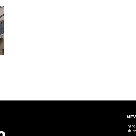
NE
Intr
ultim