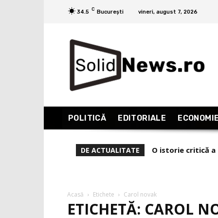
C
34.5
București
vineri, august 7, 2026
POLITICĂ
EDITORIALE
ECONOMI
O istorie critică
DE ACTUALITATE
Acasă
Etichete
Carol novak
ETICHETĂ: CAROL N