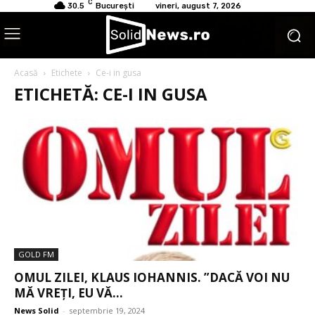
C
30.5
București
vineri, august 7, 2026
Acasă
Etichete
Ce-i in gusa
ETICHETĂ: CE-I IN GUSA
GOLD FM
OMUL ZILEI, KLAUS IOHANNIS. ”DACĂ VOI NU
MĂ VREȚI, EU VĂ...
News Solid
-
septembrie 19, 2024