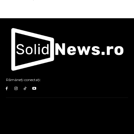
Rămâneți conectați: