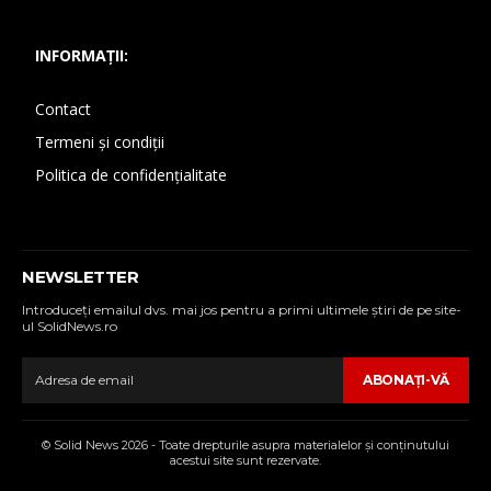
INFORMAȚII:
Contact
Termeni și condiții
Politica de confidențialitate
NEWSLETTER
Introduceţi emailul dvs. mai jos pentru a primi ultimele ştiri de pe site-
ul SolidNews.ro
ABONAŢI-VĂ
© Solid News 2026 - Toate drepturile asupra materialelor şi conţinutului
acestui site sunt rezervate.