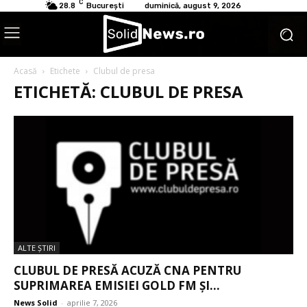
C
28.8
București
duminică, august 9, 2026
Acasă
Etichete
Clubul de presa
ETICHETĂ: CLUBUL DE PRESA
ALTE ŞTIRI
CLUBUL DE PRESĂ ACUZĂ CNA PENTRU
SUPRIMAREA EMISIEI GOLD FM ȘI...
News Solid
-
aprilie 7, 2026