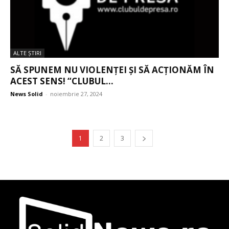
ALTE ŞTIRI
SĂ SPUNEM NU VIOLENȚEI ȘI SĂ ACȚIONĂM ÎN
ACEST SENS! “CLUBUL...
News Solid
-
noiembrie 27, 2024
1
2
3