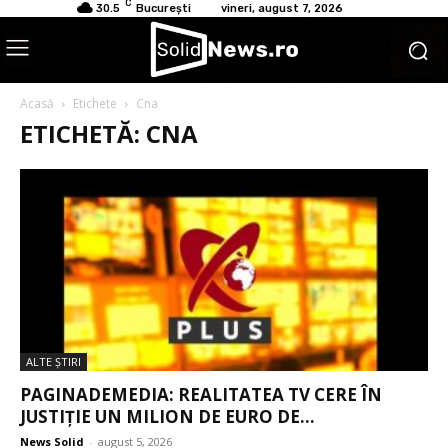
C
30.5
București
vineri, august 7, 2026
Acasă
Etichete
Cna
ETICHETĂ: CNA
ALTE ŞTIRI
PAGINADEMEDIA: REALITATEA TV CERE ÎN
JUSTIȚIE UN MILION DE EURO DE...
News Solid
-
august 5, 2026