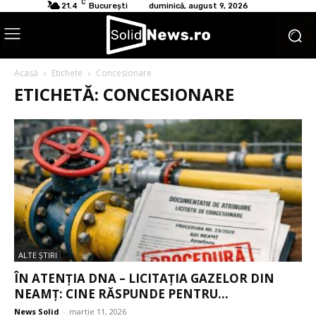
C
21.4
București
duminică, august 9, 2026
Acasă
Etichete
Concesionare
ETICHETĂ: CONCESIONARE
ALTE ŞTIRI
ÎN ATENȚIA DNA – LICITAȚIA GAZELOR DIN
NEAMȚ: CINE RĂSPUNDE PENTRU...
News Solid
-
martie 11, 2026