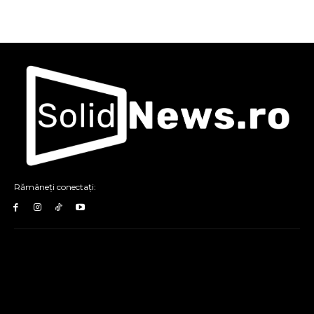
Rămâneți conectați: