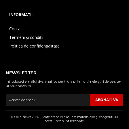
INFORMAȚII:
Contact
Termeni și condiții
Politica de confidențialitate
NEWSLETTER
Introduceţi emailul dvs. mai jos pentru a primi ultimele ştiri de pe site-
ul SolidNews.ro
ABONAŢI-VĂ
© Solid News 2026 - Toate drepturile asupra materialelor şi conţinutului
acestui site sunt rezervate.