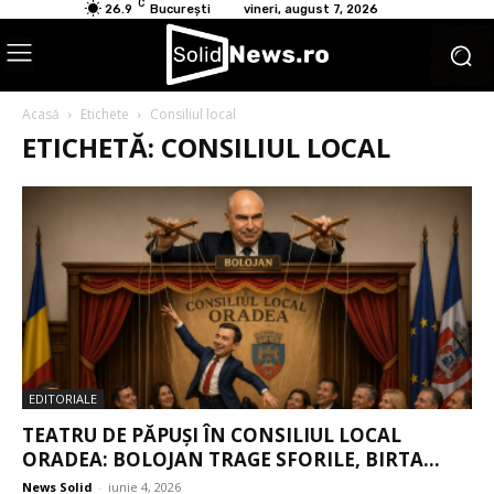
C
26.9
București
vineri, august 7, 2026
Acasă
Etichete
Consiliul local
ETICHETĂ: CONSILIUL LOCAL
EDITORIALE
TEATRU DE PĂPUȘI ÎN CONSILIUL LOCAL
ORADEA: BOLOJAN TRAGE SFORILE, BIRTA...
News Solid
-
iunie 4, 2026