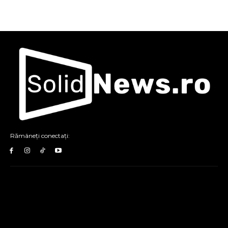
Rămâneți conectați: