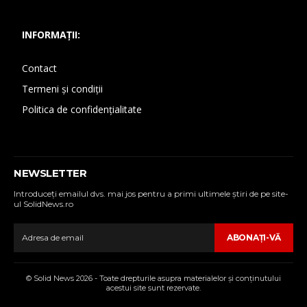
INFORMAȚII:
Contact
Termeni și condiții
Politica de confidențialitate
NEWSLETTER
Introduceţi emailul dvs. mai jos pentru a primi ultimele ştiri de pe site-
ul SolidNews.ro
ABONAŢI-VĂ
© Solid News 2026 - Toate drepturile asupra materialelor şi conţinutului
acestui site sunt rezervate.