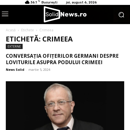
C
36.1
București
joi, august 6, 2026
Acasă
Etichete
Crimeea
ETICHETĂ: CRIMEEA
EXTERNE
CONVERSAȚIA OFIȚERILOR GERMANI DESPRE
LOVITURILE ASUPRA PODULUI CRIMEEI
News Solid
-
martie 5, 2024