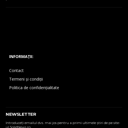
INFORMAȚII:
Contact
Termeni și condiții
Politica de confidențialitate
NEWSLETTER
Introduceţi emailul dvs. mai jos pentru a primi ultimele ştiri de pe site-
ul SolidNews.ro