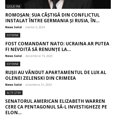
GOLD FM
ROMOȘAN: SUA CÂȘTIGĂ DIN CONFLICTUL
INSTALAT ÎNTRE GERMANIA ȘI RUSIA, ÎN...
News Solid
-
martie 5, 2024
EXTERNE
FOST COMANDANT NATO: UCRAINA AR PUTEA
FI NEVOITĂ SĂ RENUNȚE LA...
News Solid
-
decembrie 15, 2023
EXTERNE
RUȘII AU VÂNDUT APARTAMENTUL DE LUX AL
OLENEI ZELENSKI DIN CRIMEEA
News Solid
-
octombrie 31, 2023
ALTE ŞTIRI
SENATORUL AMERICAN ELIZABETH WARREN
CERE CA PENTAGONUL SĂ-L INVESTIGHEZE PE
ELON...