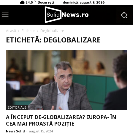
C
24.5
București
duminică, august 9, 2026
Acasă
Etichete
Deglobalizare
ETICHETĂ: DEGLOBALIZARE
EDITORIALE
A ÎNCEPUT DE-GLOBALIZAREA? EUROPA- ÎN
CEA MAI PROASTĂ POZIȚIE
News Solid
-
august 15, 2024