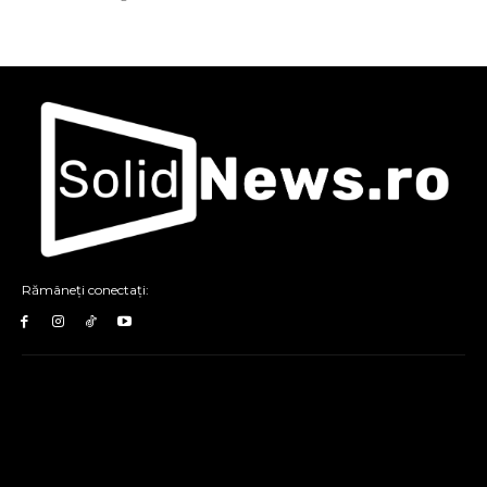
Rămâneți conectați: