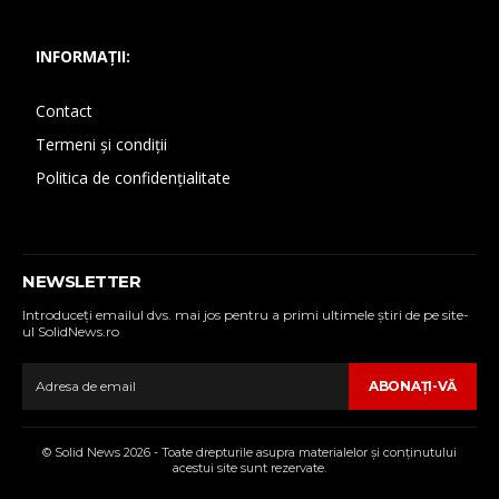
INFORMAȚII:
Contact
Termeni și condiții
Politica de confidențialitate
NEWSLETTER
Introduceţi emailul dvs. mai jos pentru a primi ultimele ştiri de pe site-
ul SolidNews.ro
ABONAŢI-VĂ
© Solid News 2026 - Toate drepturile asupra materialelor şi conţinutului
acestui site sunt rezervate.