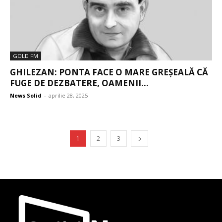
GOLD FM
GHILEZAN: PONTA FACE O MARE GREȘEALĂ CĂ
FUGE DE DEZBATERE, OAMENII...
News Solid
-
aprilie 28, 2025
1
2
3