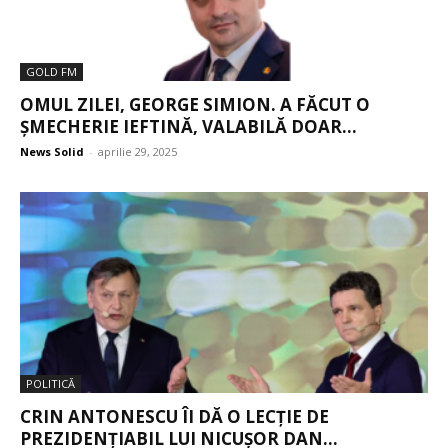
GOLD FM
OMUL ZILEI, GEORGE SIMION. A FĂCUT O
ȘMECHERIE IEFTINĂ, VALABILĂ DOAR...
News Solid
-
aprilie 29, 2025
POLITICĂ
CRIN ANTONESCU ÎI DĂ O LECȚIE DE
PREZIDENȚIABIL LUI NICUȘOR DAN...