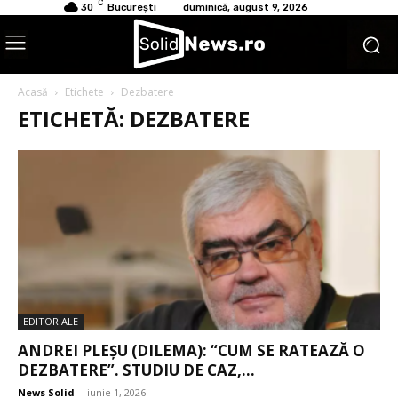
C
30
București
duminică, august 9, 2026
Acasă
Etichete
Dezbatere
ETICHETĂ: DEZBATERE
EDITORIALE
ANDREI PLEȘU (DILEMA): “CUM SE RATEAZĂ O
DEZBATERE”. STUDIU DE CAZ,...
News Solid
-
iunie 1, 2026