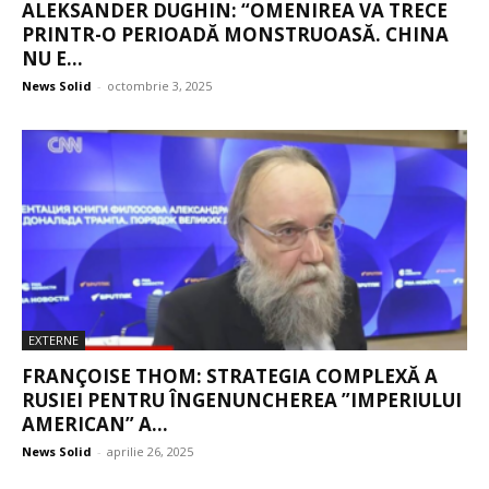
ALEKSANDER DUGHIN: “OMENIREA VA TRECE
PRINTR-O PERIOADĂ MONSTRUOASĂ. CHINA
NU E...
News Solid
-
octombrie 3, 2025
EXTERNE
FRANÇOISE THOM: STRATEGIA COMPLEXĂ A
RUSIEI PENTRU ÎNGENUNCHEREA ”IMPERIULUI
AMERICAN” A...
News Solid
-
aprilie 26, 2025