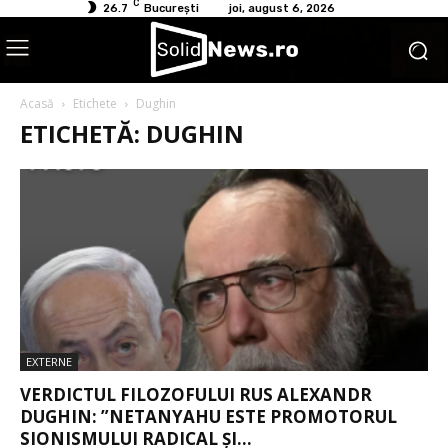
C
26.7
București
joi, august 6, 2026
Acasă
Etichete
Dughin
ETICHETĂ: DUGHIN
EXTERNE
VERDICTUL FILOZOFULUI RUS ALEXANDR
DUGHIN: ”NETANYAHU ESTE PROMOTORUL
SIONISMULUI RADICAL ȘI...