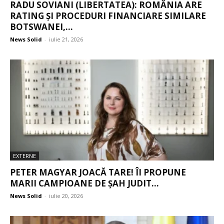
RADU SOVIANI (LIBERTATEA): ROMÂNIA ARE
RATING ȘI PROCEDURI FINANCIARE SIMILARE
BOTSWANEI,...
News Solid
-
iulie 21, 2026
EXTERNE
PETER MAGYAR JOACĂ TARE! ÎI PROPUNE
MARII CAMPIOANE DE ȘAH JUDIT...
News Solid
-
iulie 20, 2026