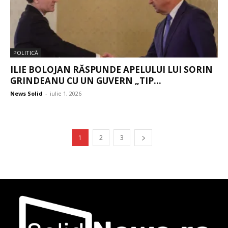
POLITICĂ
ILIE BOLOJAN RĂSPUNDE APELULUI LUI SORIN
GRINDEANU CU UN GUVERN „TIP...
News Solid
-
iulie 1, 2026
1
2
3