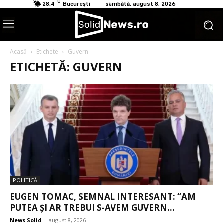
C
28.4
București
sâmbătă, august 8, 2026
Acasă
Etichete
Guvern
ETICHETĂ: GUVERN
POLITICĂ
EUGEN TOMAC, SEMNAL INTERESANT: “AM
PUTEA ȘI AR TREBUI S-AVEM GUVERN...
News Solid
-
august 8, 2026