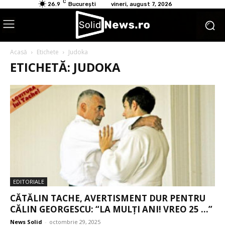
C
26.9
București
vineri, august 7, 2026
Acasă
Etichete
Judoka
ETICHETĂ: JUDOKA
EDITORIALE
CĂTĂLIN TACHE, AVERTISMENT DUR PENTRU
CĂLIN GEORGESCU: “LA MULȚI ANI! VREO 25 …”
News Solid
-
octombrie 29, 2025