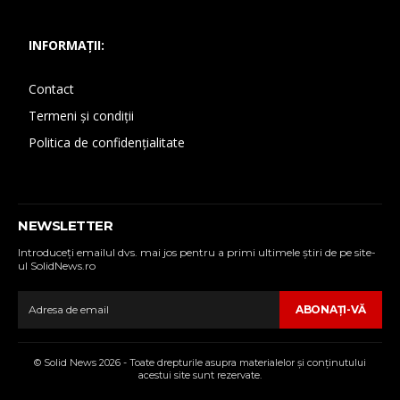
INFORMAȚII:
Contact
Termeni și condiții
Politica de confidențialitate
NEWSLETTER
Introduceţi emailul dvs. mai jos pentru a primi ultimele ştiri de pe site-
ul SolidNews.ro
ABONAŢI-VĂ
© Solid News 2026 - Toate drepturile asupra materialelor şi conţinutului
acestui site sunt rezervate.