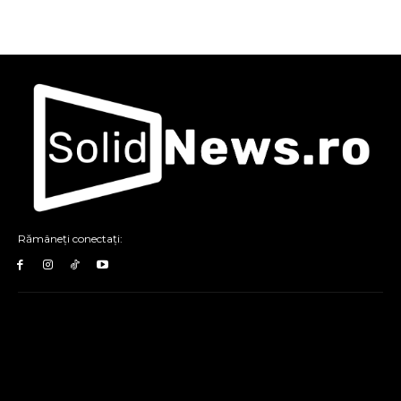
Rămâneți conectați: