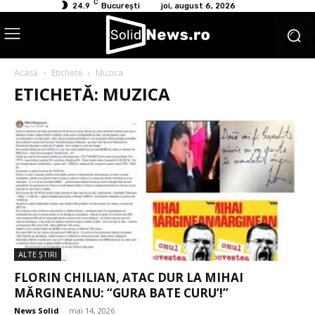
C
24.9
București
joi, august 6, 2026
Acasă
Etichete
Muzica
ETICHETĂ: MUZICA
ALTE ŞTIRI
FLORIN CHILIAN, ATAC DUR LA MIHAI
MĂRGINEANU: “GURA BATE CURU’!”
News Solid
-
mai 14, 2026