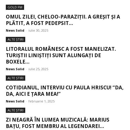
GOLD FM
OMUL ZILEI, CHELOO-PARAZIȚII. A GREȘIT ȘI A
PLĂTIT, A FOST PEDEPSIT...
News Solid
-
iulie 30, 2025
ALTE ŞTIRI
LITORALUL ROMÂNESC A FOST MANELIZAT.
TURIȘTII LINIȘTIȚI SUNT ALUNGAȚI DE
BOXELE...
News Solid
-
iulie 25, 2025
ALTE ŞTIRI
COTIDIANUL, INTERVIU CU PAULA HRISCU! “DA,
DA, AICI E ȚARA MEA!”
News Solid
-
februarie 1, 2025
ALTE ŞTIRI
ZI NEAGRĂ ÎN LUMEA MUZICALĂ: MARIUS
BAȚU, FOST MEMBRU AL LEGENDAREI...