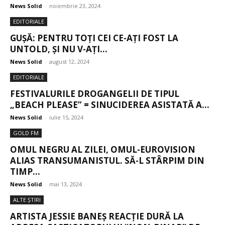
News Solid
-
noiembrie 23, 2024
EDITORIALE
GUȘĂ: PENTRU TOȚI CEI CE-AȚI FOST LA
UNTOLD, ȘI NU V-AȚI...
News Solid
-
august 12, 2024
EDITORIALE
FESTIVALURILE DROGANGELII DE TIPUL
„BEACH PLEASE” = SINUCIDEREA ASISTATĂ A...
News Solid
-
iulie 15, 2024
GOLD FM
OMUL NEGRU AL ZILEI, OMUL-EUROVISION
ALIAS TRANSUMANISTUL. SĂ-L STÂRPIM DIN
TIMP...
News Solid
-
mai 13, 2024
ALTE ŞTIRI
ARTISTA JESSIE BANEȘ REACȚIE DURĂ LA