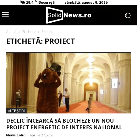
C
28.4
București
sâmbătă, august 8, 2026
Acasă
Etichete
Proiect
ETICHETĂ: PROIECT
ALTE ŞTIRI
DECLIC ÎNCEARCĂ SĂ BLOCHEZE UN NOU
PROIECT ENERGETIC DE INTERES NAȚIONAL
News Solid
-
aprilie 27, 2026