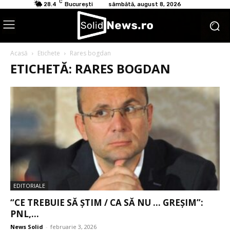
C
28.4
București
sâmbătă, august 8, 2026
Acasă
Etichete
Rares bogdan
ETICHETĂ: RARES BOGDAN
EDITORIALE
“CE TREBUIE SĂ ȘTIM / CA SĂ NU … GREȘIM”:
PNL,...
News Solid
-
februarie 3, 2026