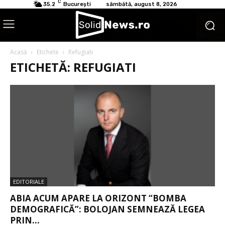
C
35.2
București
sâmbătă, august 8, 2026
Acasă
Etichete
Refugiati
ETICHETĂ: REFUGIATI
EDITORIALE
ABIA ACUM APARE LA ORIZONT “BOMBA
DEMOGRAFICĂ”: BOLOJAN SEMNEAZĂ LEGEA
PRIN...