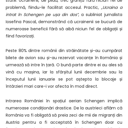
state. Ucrainenii, de pildă, trec granița fără niciun fel de
problemă, fiindu-le facilitat accesul. Practic,
„Ucraina a
intrat în Schengen pe ușa din dos”
, a subliniat jurnalista
Iosefina Pascal, demonstrând că ucrainenii se bucură de
numeroase beneficii fără să aibă niciun fel de obligații și
fiind favorizați.
Peste 80% dintre românii din străinătate și-au cumpărat
bilete de avion sau și-au rezervat vacanțe în România și
urmează să intre în țară. O bună parte dintre ei au ales să
vină cu mașina, iar la sfârșitul lunii decembrie sau la
începutul lunii ianuarie se pot aștepta la blocaje și
întârzieri mari care-i vor afecta în mod direct.
Intrarea României în spațiul aerian Schengen implică
numeroase condiționări drastice. De la austrieci aflăm că
România va fi obligată să preia zeci de mii de migranți din
Austria pentru a fi acceptată în Schengen doar cu