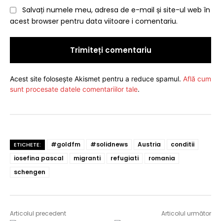
Salvați numele meu, adresa de e-mail și site-ul web în
acest browser pentru data viitoare i comentariu.
Acest site folosește Akismet pentru a reduce spamul.
Află cum
sunt procesate datele comentariilor tale
.
#goldfm
#solidnews
Austria
conditii
ETICHETE:
iosefina pascal
migranti
refugiati
romania
schengen
Articolul precedent
Articolul următor