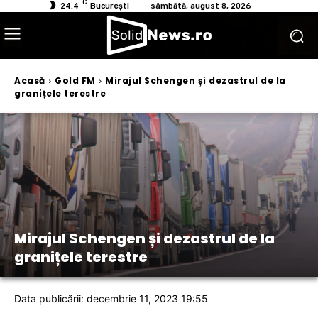
C
24.4
București
sâmbătă, august 8, 2026
Acasă
Gold FM
Mirajul Schengen și dezastrul de la
granițele terestre
Mirajul Schengen și dezastrul de la
granițele terestre
Data publicării: decembrie 11, 2023 19:55