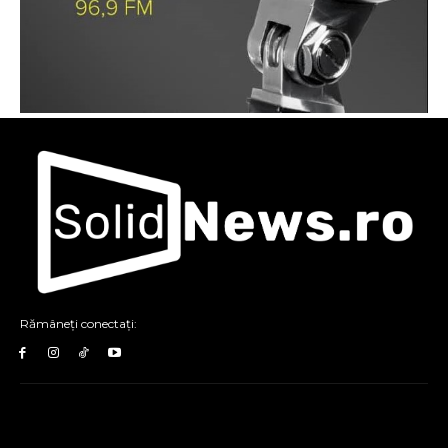
Rămâneți conectați: