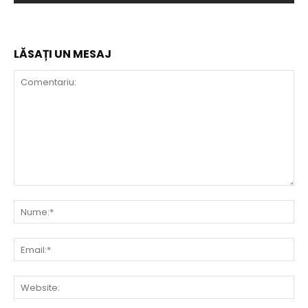
LĂSAȚI UN MESAJ
Comentariu:
Nu
Ema
Web