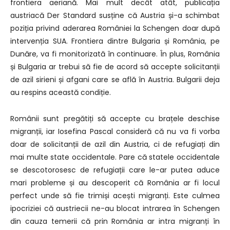
frontiera aeriană. Mai mult decât atât, publicația
austriacă Der Standard susține că Austria și-a schimbat
poziția privind aderarea României la Schengen doar după
intervenția SUA. Frontiera dintre Bulgaria și România, pe
Dunăre, va fi monitorizată în continuare. În plus, România
și Bulgaria ar trebui să fie de acord să accepte solicitanții
de azil sirieni și afgani care se află în Austria. Bulgarii deja
au respins această condiție.
Românii sunt pregătiți să accepte cu brațele deschise
migranții, iar Iosefina Pascal consideră că nu va fi vorba
doar de solicitanții de azil din Austria, ci de refugiați din
mai multe state occidentale. Pare că statele occidentale
se descotorosesc de refugiații care le-ar putea aduce
mari probleme și au descoperit că România ar fi locul
perfect unde să fie trimiși acești migranți. Este culmea
ipocriziei că austriecii ne-au blocat intrarea în Schengen
din cauza temerii că prin România ar intra migranți în