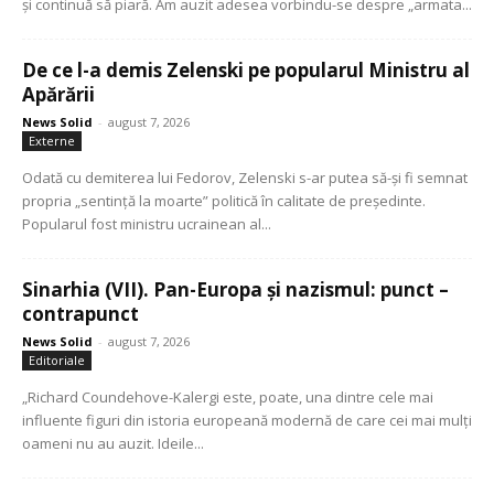
și continuă să piară. Am auzit adesea vorbindu-se despre „armata...
De ce l-a demis Zelenski pe popularul Ministru al
Apărării
News Solid
-
august 7, 2026
Externe
Odată cu demiterea lui Fedorov, Zelenski s-ar putea să-și fi semnat
propria „sentință la moarte” politică în calitate de președinte.
Popularul fost ministru ucrainean al...
Sinarhia (VII). Pan-Europa și nazismul: punct –
contrapunct
News Solid
-
august 7, 2026
Editoriale
„Richard Coundehove-Kalergi este, poate, una dintre cele mai
influente figuri din istoria europeană modernă de care cei mai mulți
oameni nu au auzit. Ideile...