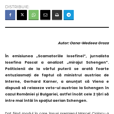
DISTRIBUIE:
Autor: Oana-Medeea Groza
În emisiunea „Scamatoriile Iosefinei”, jurnalista
Iosefina Pascal a analizat „mirajul Schengen”.
Politicienii de la vârful puterii se arată foarte
entuziasmați de faptul că ministrul austriac de
Interne, Gerhard Karner, a anunțat că Viena e
dispusă să relaxeze veto-ul austriac la Schengen în
cazul României și Bulgariei, astfel încât cele 2 țări să
intre mai întâi în spațiul aerian Schengen.
Dat fiind modul în care însuși premierul Marcel Ciolacu a