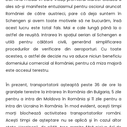
ales să-și manifeste entuziasmul pentru osciorul aruncat
României de către austrieci, pare că deja suntem în
Schengen și avem toate motivele să ne bucurăm, însă
acest lucru este total fals. Mai e cale lungă până la o
astfel de reușită. Intrarea în spațiul aerian al Schengen e
utilă pentru călătorii civili, generând simplificarea
procedurilor de verificare din aeroporturi. Cu toate
acestea, o astfel de decizie nu va aduce niciun beneficiu
domeniului comercial al României, pentru că miza majoră
este accesul terestru.
În prezent, transportatorii așteaptă peste 36 de ore la
granițele terestre la intrarea în România din Bulgaria, 5 zile
pentru a intra din Moldova în România și 11 zile pentru a
intra din Ucraina în România. În mod evident, acești timpi
morți blochează activitatea transportatorilor români.
Acești timpi de așteptare nu se aplică și în cazul altor