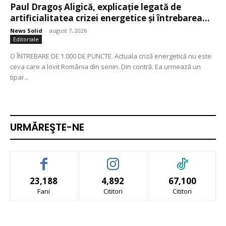
Paul Dragoș Aligică, explicație legată de
artificialitatea crizei energetice și întrebarea...
News Solid
-
august 7, 2026
Editoriale
O ÎNTREBARE DE 1.000 DE PUNCTE. Actuala criză energetică nu este
ceva care a lovit România din senin. Din contră. Ea urmează un
tipar...
URMĂREŞTE-NE
23,188
4,892
67,100
Fani
Cititori
Cititori