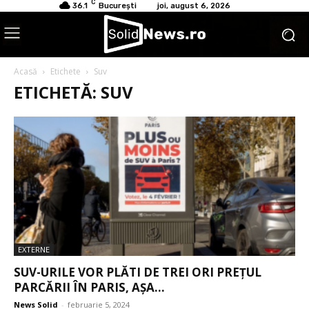
C
36.1
București
joi, august 6, 2026
Acasă
Etichete
Suv
ETICHETĂ: SUV
EXTERNE
SUV-URILE VOR PLĂTI DE TREI ORI PREȚUL
PARCĂRII ÎN PARIS, AȘA...
News Solid
-
februarie 5, 2024