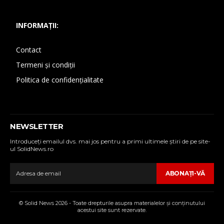
INFORMAȚII:
Contact
Termeni și condiții
Politica de confidențialitate
NEWSLETTER
Introduceţi emailul dvs. mai jos pentru a primi ultimele ştiri de pe site-
ul SolidNews.ro
ABONAŢI-VĂ
© Solid News 2026 - Toate drepturile asupra materialelor şi conţinutului
acestui site sunt rezervate.