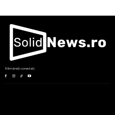
Rămâneți conectați: