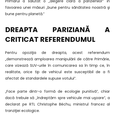
Primarul a salutat o „alegere clară a parizienilor” în
favoarea unei măsuri „bune pentru sănătatea noastră şi
bune pentru planetă.”
DREAPTA PARIZIANĂ A
CRITICAT REFERENDUMUL
Pentru opoziţia de dreapta, acest referendum
„demonstrează amploarea manipulării de către Primărie,
care vizează SUV-urile în comunicarea sa în timp ce, în
realitate, orice tip de vehicul este susceptibil de a fi
afectat de standardele supuse votului”.
„Face parte dintr-o formă de ecologie punitivă”, chiar
dacă trebuie să „îndreptăm spre vehicule mai uşoare”, a
declarat pe RTL Christophe Béchu, ministrul francez al
tranziţiei ecologice.