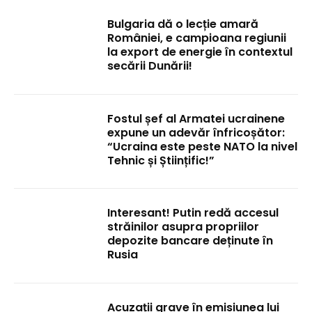
Bulgaria dă o lecție amară
României, e campioana regiunii
la export de energie în contextul
secării Dunării!
Fostul șef al Armatei ucrainene
expune un adevăr înfricoșător:
“Ucraina este peste NATO la nivel
Tehnic și Științific!”
Interesant! Putin redă accesul
străinilor asupra propriilor
depozite bancare deținute în
Rusia
Acuzații grave în emisiunea lui