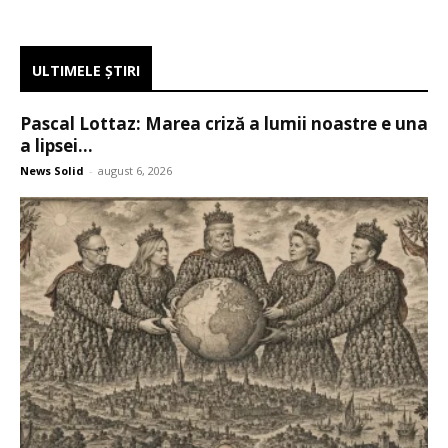
ULTIMELE ŞTIRI
Pascal Lottaz: Marea criză a lumii noastre e una
a lipsei...
News Solid
-
august 6, 2026