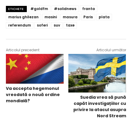
#goldfm
#solidnews
franta
ETICHETE:
marius ghilezan
masini
masura
Paris
plata
referendum
soferi
suv
taxe
Articolul precedent
Articolul următor
Va accepta hegemonul
vreodată o nouă ordine
Suedia vrea să pună
mondială?
capăt investigațiilor cu
privire la atacul asupra
Nord Stream