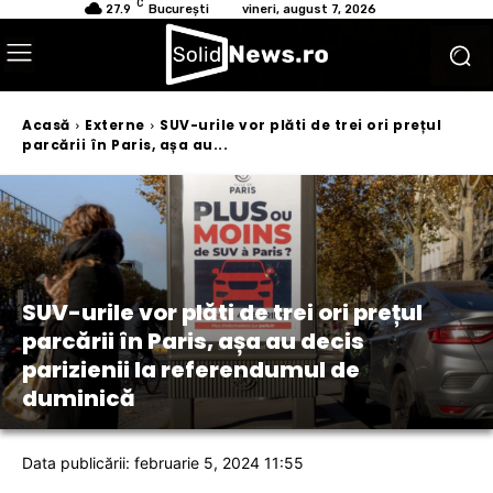
C
27.9
București
vineri, august 7, 2026
Acasă
Externe
SUV-urile vor plăti de trei ori prețul
parcării în Paris, așa au...
SUV-urile vor plăti de trei ori prețul
parcării în Paris, așa au decis
parizienii la referendumul de
duminică
Data publicării: februarie 5, 2024 11:55