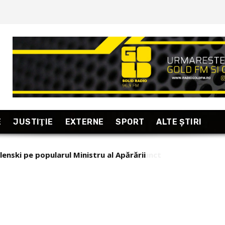
E
JUSTIŢIE
EXTERNE
SPORT
ALTE ŞTIRI
nski pe popularul Ministru al Apărării
an-Europa și nazismul: punct – contrapunct