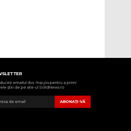
WSLETTER
oduceţi emailul dvs. mai jos pentru a primi
ele ştiri de pe site-ul SolidNews.ro
ABONAŢI-VĂ