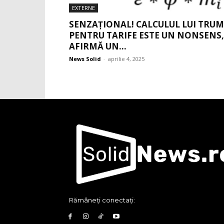
EXTERNE
SENZAȚIONAL! CALCULUL LUI TRU
PENTRU TARIFE ESTE UN NONSENS,
AFIRMĂ UN...
News Solid
-
aprilie 4, 2025
Rămâneți conectați: