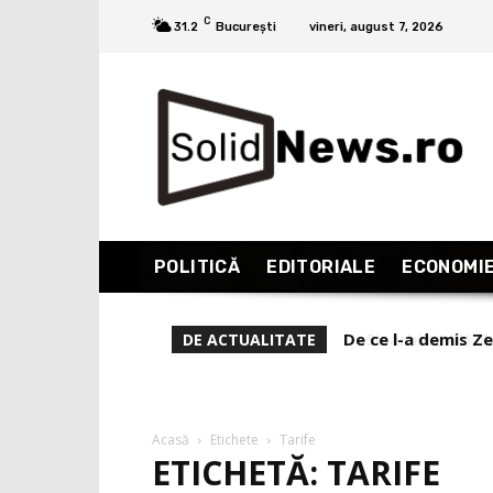
C
31.2
București
vineri, august 7, 2026
POLITICĂ
EDITORIALE
ECONOMI
De ce l-a demis Zele
Sinarhia (VII). P
DE ACTUALITATE
Acasă
Etichete
Tarife
ETICHETĂ: TARIFE