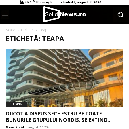
C
35.2
București
sâmbătă, august 8, 2026
Acasă
Etichete
Teapa
ETICHETĂ: TEAPA
EDITORIALE
DIICOT A DISPUS SECHESTRU PE TOATE
BUNURILE GRUPULUI NORDIS. SE EXTIND...
News Solid
-
august 27, 2025