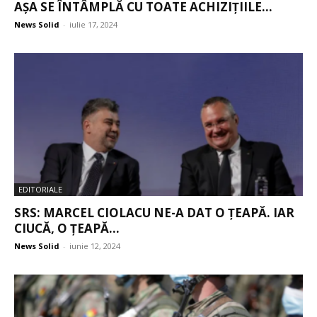
AȘA SE ÎNTÂMPLĂ CU TOATE ACHIZIȚIILE...
News Solid
-
iulie 17, 2024
EDITORIALE
SRS: MARCEL CIOLACU NE-A DAT O ȚEAPĂ. IAR
CIUCĂ, O ȚEAPĂ...
News Solid
-
iunie 12, 2024