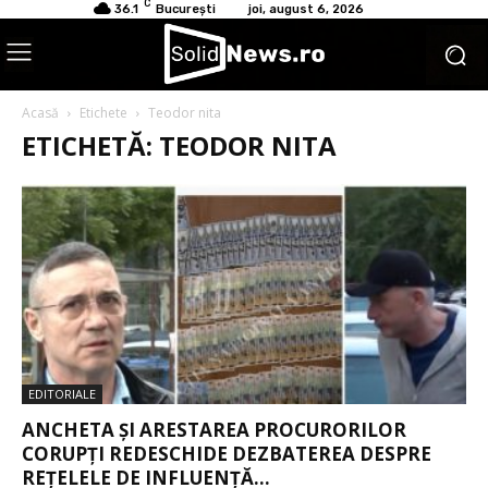
C
36.1
București
joi, august 6, 2026
Acasă
Etichete
Teodor nita
ETICHETĂ: TEODOR NITA
EDITORIALE
ANCHETA ȘI ARESTAREA PROCURORILOR
CORUPȚI REDESCHIDE DEZBATEREA DESPRE
REȚELELE DE INFLUENȚĂ...