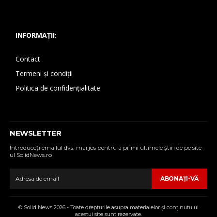
INFORMAȚII:
Contact
Termeni și condiții
Politica de confidențialitate
NEWSLETTER
Introduceţi emailul dvs. mai jos pentru a primi ultimele ştiri de pe site-
ul SolidNews.ro
ABONAŢI-VĂ
© Solid News 2026 - Toate drepturile asupra materialelor şi conţinutului
acestui site sunt rezervate.