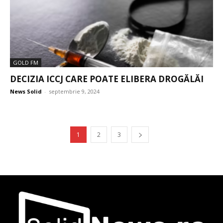
GOLD FM
DECIZIA ICCJ CARE POATE ELIBERA DROGĂLĂI
News Solid
-
septembrie 9, 2024
1
2
3