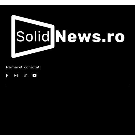
Rămâneți conectați: