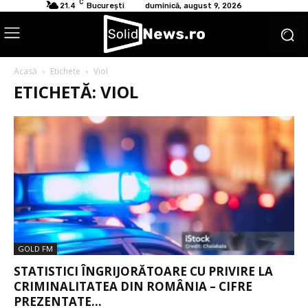
C
21.4
București
duminică, august 9, 2026
Acasă
Etichete
Viol
ETICHETĂ: VIOL
GOLD FM
STATISTICI ÎNGRIJORĂTOARE CU PRIVIRE LA
CRIMINALITATEA DIN ROMÂNIA – CIFRE
PREZENTATE...