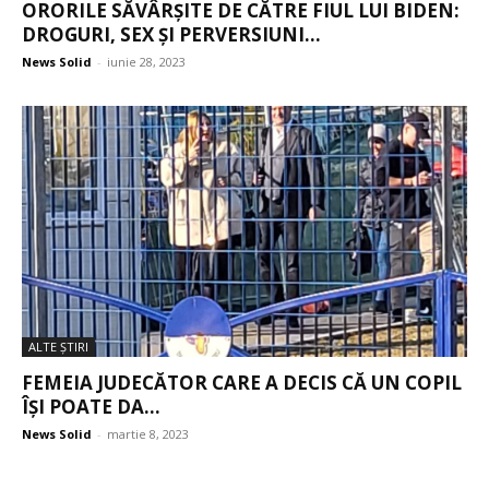
ORORILE SĂVÂRȘITE DE CĂTRE FIUL LUI BIDEN:
DROGURI, SEX ȘI PERVERSIUNI...
News Solid
-
iunie 28, 2023
ALTE ŞTIRI
FEMEIA JUDECĂTOR CARE A DECIS CĂ UN COPIL
ÎȘI POATE DA...
News Solid
-
martie 8, 2023