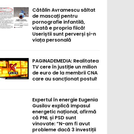
Cătălin Avramescu săltat
de mascați pentru
pornografie infantilă,
vizată e propria fiică!
Useriștii sunt perverși și-n
viața personală
PAGINADEMEDIA: Realitatea
TV cere în justiție un milion
de euro de la membrii CNA
care au sancționat postul!
Expertul în energie Eugenia
Gusilov explică impasul
energetic național, afirmă
că PNL și PSD sunt
vinovate: ”N-am fi avut
probleme dacă 3 investiții