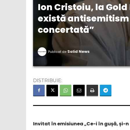
Ion Cristoiu, la Gol
există antisemitism
concertată”
Solid News
Publicat de
DISTRIBUIE:
Invitat în emisiunea „Ce-i în gușă, și-