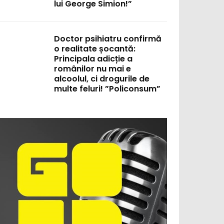
lui George Simion!”
Doctor psihiatru confirmă
o realitate șocantă:
Principala adicție a
românilor nu mai e
alcoolul, ci drogurile de
multe feluri! ”Policonsum”