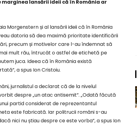
pe marginea lansării ideii că în România ar
aia Morgenstern și al lansării ideii că în România
eau datoria să dea maximă prioritate identificării
nțări, precum și motivelor care l-au îndemnat să
mai mult rău, întrucât o astfel de etichetă pe
utem juca. Ideea că în România există
ată”, a spus Ion Cristoiu.
âni, jurnalistul a declarat că de la nivelul
vorbit despre „un atac antisemit”. „Odată făcută
 unui partid considerat de reprezentantul
cheta este fabricată. Iar politrucii români s-au
acă nici nu știau despre ce este vorba”, a spus Ion