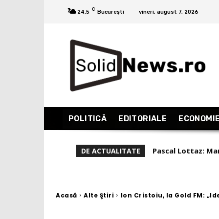
C
24.5
București
vineri, august 7, 2026
POLITICĂ
EDITORIALE
ECONOMI
Liviu Alexa, repor
DE ACTUALITATE
(Partea 1)
Acasă
Alte Ştiri
Ion Cristoiu, la Gold FM: „I