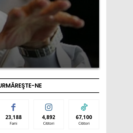
URMĂREŞTE-NE
23,188
4,892
67,100
Fani
Cititori
Cititori