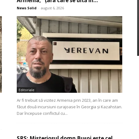
Armenia, “țara care se uită în...
News Solid
-
august 6, 2026
Editoriale
Ar fi trebuit să vizitez Armenia prin 2023, an în care am
făcut două incursiuni curajoase în Georgia și Kazahstan.
Dar începuse conflictul cu...
SRS: Misteriosul domn Bușoi este cel