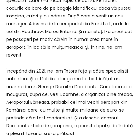
specialist. Care s-a făcut rapid de baftă. Pentru el,
codurile de bare de pe bagaje identificau, dacă vă puteți
imagina, culori și nu adrese. După care a venit un nou
manager. Adus nu de la aeroportul din Frankfurt, ci de la
cel din Heathrow, Marea Britanie. Și mai isteț. I-a urecheat
pe pasageri pe motiv că vin în număr prea mare în
aeroport. În loc să le mulțumească. Și, în fine, ne-am
revenit.
Începând din 2021, ne-am întors fața și către specialiștii
autohtoni. Și astfel director general a fost înălțat un
anume domn George Dumitru Dorobanțu. Care tocmai a
inaugurat, după ce, vezi Doamne, a organizat bine treaba,
Aeroportul Băneasa, probabil cel mai vechi aeroport din
România, care, cu multe și multe milioane de euro, se
pretinde că a fost modernizat. Și a deschis domnul
Dorobanțu sticla de șampanie, a pocnit dopul și de îndată
a plesnit tavanul și s-a prăbușit.