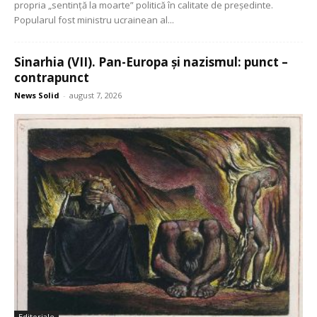
propria „sentință la moarte” politică în calitate de președinte.
Popularul fost ministru ucrainean al...
Sinarhia (VII). Pan-Europa și nazismul: punct –
contrapunct
News Solid
-
august 7, 2026
Editoriale