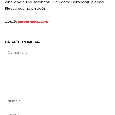
cine vine după Dorobanțu. Sau dacă Dorobanțu pleacă.
Pleacă sau nu pleacă?
sursă:
corectnews.com
LĂSAȚI UN MESAJ
Comentariu:
Nu
Ema