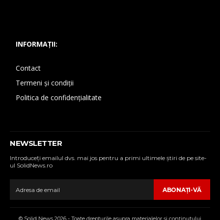
INFORMAȚII:
Contact
Termeni și condiții
Politica de confidențialitate
NEWSLETTER
Introduceţi emailul dvs. mai jos pentru a primi ultimele ştiri de pe site-
ul SolidNews.ro
ABONAŢI-VĂ
© Solid News 2026 - Toate drepturile asupra materialelor şi conţinutului