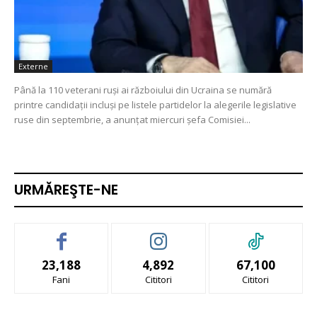
Externe
Până la 110 veterani ruşi ai războiului din Ucraina se numără
printre candidaţii incluşi pe listele partidelor la alegerile legislative
ruse din septembrie, a anunţat miercuri şefa Comisiei...
URMĂREŞTE-NE
23,188
4,892
67,100
Fani
Cititori
Cititori