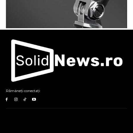
Rămâneți conectați: