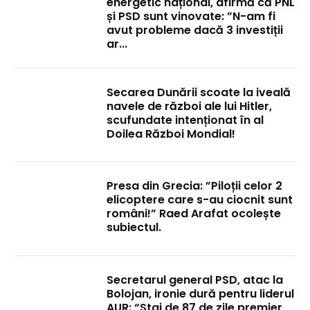
energetic național, afirmă că PNL
și PSD sunt vinovate: ”N-am fi
avut probleme dacă 3 investiții
ar...
Secarea Dunării scoate la iveală
navele de război ale lui Hitler,
scufundate intenționat în al
Doilea Război Mondial!
Presa din Grecia: ”Piloții celor 2
elicoptere care s-au ciocnit sunt
români!” Raed Arafat ocolește
subiectul.
Secretarul general PSD, atac la
Bolojan, ironie dură pentru liderul
AUR: “Stai de 87 de zile premier,