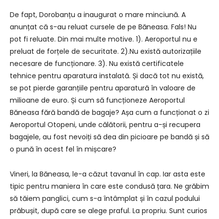
De fapt, Dorobanțu a inaugurat o mare minciună. A
anunțat că s-au reluat cursele de pe Băneasa. Fals! Nu
pot fi reluate. Din mai multe motive. 1). Aeroportul nu e
preluat de forțele de securitate. 2).Nu există autorizațiile
necesare de funcționare. 3). Nu există certificatele
tehnice pentru aparatura instalată. Și dacă tot nu există,
se pot pierde garanțiile pentru aparatură în valoare de
milioane de euro. Și cum să funcționeze Aeroportul
Băneasa fără bandă de bagaje? Așa cum a funcționat o zi
Aeroportul Otopeni, unde călătorii, pentru a-și recupera
bagajele, au fost nevoiți să dea din picioare pe bandă și să
o pună în acest fel în mișcare?
Vineri, la Băneasa, le-a căzut tavanul în cap. Iar asta este
tipic pentru maniera în care este condusă țara. Ne grăbim
să tăiem panglici, cum s-a întâmplat și în cazul podului
prăbușit, după care se alege praful. La propriu. Sunt curios