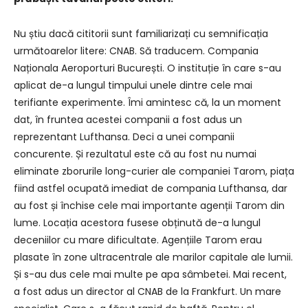
Nu știu dacă cititorii sunt familiarizați cu semnificația
următoarelor litere: CNAB. Să traducem. Compania
Naționala Aeroporturi București. O instituție în care s-au
aplicat de-a lungul timpului unele dintre cele mai
terifiante experimente. Îmi amintesc că, la un moment
dat, în fruntea acestei companii a fost adus un
reprezentant Lufthansa. Deci a unei companii
concurente. Și rezultatul este că au fost nu numai
eliminate zborurile long-curier ale companiei Tarom, piața
fiind astfel ocupată imediat de compania Lufthansa, dar
au fost și închise cele mai importante agenții Tarom din
lume. Locația acestora fusese obținută de-a lungul
deceniilor cu mare dificultate. Agențiile Tarom erau
plasate în zone ultracentrale ale marilor capitale ale lumii.
Și s-au dus cele mai multe pe apa sâmbetei. Mai recent,
a fost adus un director al CNAB de la Frankfurt. Un mare