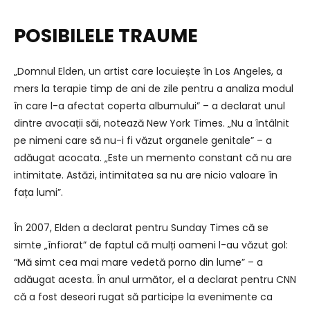
POSIBILELE TRAUME
„Domnul Elden, un artist care locuiește în Los Angeles, a
mers la terapie timp de ani de zile pentru a analiza modul
în care l-a afectat coperta albumului” – a declarat unul
dintre avocații săi, notează New York Times. „Nu a întâlnit
pe nimeni care să nu-i fi văzut organele genitale” – a
adăugat acocata. „Este un memento constant că nu are
intimitate. Astăzi, intimitatea sa nu are nicio valoare în
fața lumi”.
În 2007, Elden a declarat pentru Sunday Times că se
simte „înfiorat” de faptul că mulți oameni l-au văzut gol:
“Mă simt cea mai mare vedetă porno din lume” – a
adăugat acesta. În anul următor, el a declarat pentru CNN
că a fost deseori rugat să participe la evenimente ca