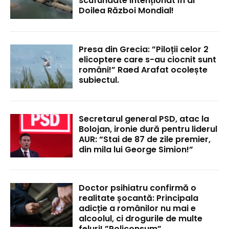
scufundate intenționat în al
Doilea Război Mondial!
Presa din Grecia: ”Piloții celor 2
elicoptere care s-au ciocnit sunt
români!” Raed Arafat ocolește
subiectul.
Secretarul general PSD, atac la
Bolojan, ironie dură pentru liderul
AUR: “Stai de 87 de zile premier,
din mila lui George Simion!”
Doctor psihiatru confirmă o
realitate șocantă: Principala
adicție a românilor nu mai e
alcoolul, ci drogurile de multe
feluri! ”Policonsum”