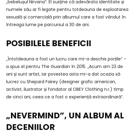
„bebelușul Nirvana”. El susține că adevărata identitate și
numele său ar fi legate pentru totdeauna de exploatarea
sexuală și comercială prin albumul care a fost vândut în
întreaga lume pe parcursul a 30 de ani.
POSIBILELE BENEFICII
„Întotdeauna a fost un lucru care mi-a deschis porțile” –
a spus el pentru The Guardian în 2015. „Acum am 23 de
ani și sunt artist, iar povestea asta mi-a dat ocazia să
lucrez cu Shepard Fairey (designer grafic american,
activist, ilustrator și fondator al OBEY Clothing n.r.) timp
de cinci ani, ceea ce a fost o experiență extraordinară”.
„NEVERMIND”, UN ALBUM AL
DECENIILOR