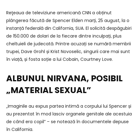
Reţeaua de televiziune americană CNN a obținut
plângerea făcută de Spencer Elden marți, 25 august, la o
instanță federală din California, SUA. El solicită despăgubiri
de 150.000 de dolari de la fiecare dintre inculpați, plus
cheltuieli de judecată. Printre acuzați se numără membrii
trupei, Dave Grohl și Krist Novoselic, singurii care mai sunt
în viață, și fosta soție a lui Cobain, Courtney Love.
ALBUNUL NIRVANA, POSIBIL
„MATERIAL SEXUAL”
„Imaginile au expus partea intimă a corpului lui Spencer și
au prezentat în mod lasciv organele genitale ale acestuia
de când era copil” – se notează în documentele depuse
în California.