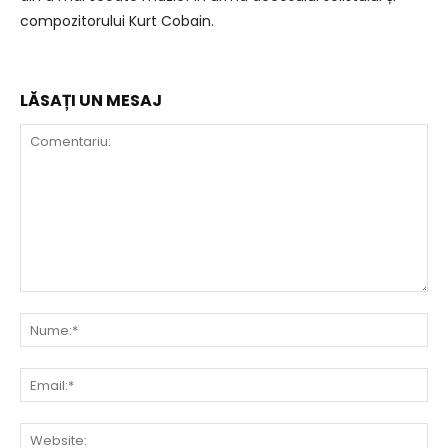
compozitorului Kurt Cobain.
LĂSAȚI UN MESAJ
Comentariu:
Nu
Ema
Web