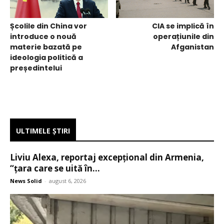
Școlile din China vor
CIA se implică în
introduce o nouă
operațiunile din
materie bazată pe
Afganistan
ideologia politică a
președintelui
ULTIMELE ŞTIRI
Liviu Alexa, reportaj excepțional din Armenia,
“țara care se uită în...
News Solid
-
august 6, 2026