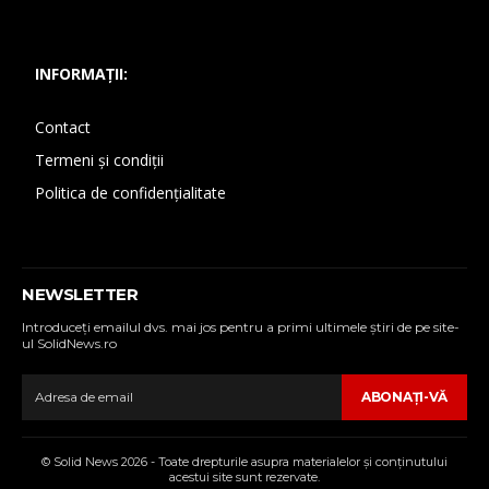
INFORMAȚII:
Contact
Termeni și condiții
Politica de confidențialitate
NEWSLETTER
Introduceţi emailul dvs. mai jos pentru a primi ultimele ştiri de pe site-
ul SolidNews.ro
ABONAŢI-VĂ
© Solid News 2026 - Toate drepturile asupra materialelor şi conţinutului
acestui site sunt rezervate.