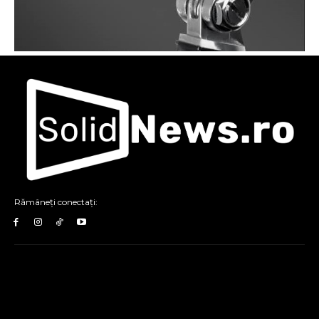
Rămâneți conectați: