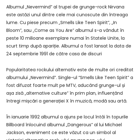
Albumul „Nevermind” al trupei de grunge-rock Nirvana
este astăzi unul dintre cele mai cunoscute din întreaga
lume. Cu piese precum „Smells Like Teen Spirit”, „In
Bloom”, sau „Come as You Are” albumul s-a vândut în
peste 10 milioane exemplare numai în Statele Unite, la
scurt timp după apariție. Albumul a fost lansat la data de
24 septembrie 1991 de către casa de discuri
Popularitatea rockului alternativ este de multe ori creditat
albumului „Nevermind”. Single-ul “Smells Like Teen Spirit” a
fost difuzat foarte mult pe MTV, aducând grunge-ul și
așa zisă „alternative culture” în prim plan, influențând
întregi mișcări a generației X în muzică, modă sau artă.
În ianuarie 1992 albumul a ajuns pe locul întâi în topurile
Billboard înlocuind albumul „Dangerous” al lui Michael
Jackson, eveniment ce este văzut ca un simbol al