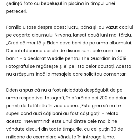
ședință foto cu bebelușul în piscină în timpul unei
petreceri.
Familia uitase despre acest lucru, până și-au văzut copilul
pe coperta albumului Nirvana, lansat două luni mai târziu.
„Cred că merită și Elden ceva bani de pe urma albumului.
Dar întotdeauna casele de discuri sunt cele care fac
banii” – a declarat Weddle pentru The Guardian în 2019.
Fotograful se regăsește și el pe lista celor acuzați. Acesta
nu a răspuns încă la mesajele care solicitau comentarii.
Elden a spus că nu a fost niciodată despăgubit de pe
urma respectivei fotografi, în afară de cei 200 de dolari
primiți de tatăl său în ziua aceea. „Este greu să nu te
superi când auzi câți bani au fost câștigați” – relata
acesta. “Nevermind” este unul dintre cele mai bine
vândute discuri din toate timpurile, cu cel puțin 30 de
milioane de exemplare vândute în întreaga lume.