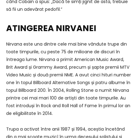
când Cobain a spus: „Dacă te simți jignit de asta, trebuie
să fii un adevărat pedofil.”
ATINGEREA NIRVANEI
Nirvana este una dintre cele mai bine vândute trupe din
toate timpurile, cu peste 75 de milioane de discuri în
întreaga lume. Nirvana a primit American Music Award,
Brit Award și Grammy Award, precum și șapte premii MTV
Video Music și două premii NME. A avut cinci hituri number
one în topul Billboard Alternative Songs și patru albume în
topul Billboard 200. În 2004, Rolling Stone a numit Nirvana
printre cei mai mari 100 de artiști din toate timpurile. Au
fost introduși în Rock and Roll Hall of Fame în primul lor an
de eligibilitate în 2014.
Trupa a activat între anii 1987 și 1994, aceștia încetând
din a mai scoate muzicî în urma decesului solistului și