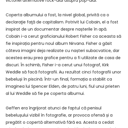
victoriei alternative rock-ului asupra pop-ului.
Coperta albumului a fost, la nivel global, privită ca o
declaraţie faţă de capitalism. Potrivit lui Cobain, el a fost
inspirat de un documentar despre nașterile în apă.
Cobain i-a cerut graficianului Robert Fisher ca aceasta să
fie inspirația pentru noul album Nirvana. Fisher a găsit
câteva imagini deja realizate cu nașteri subacvatice, dar
acestea erau prea grafice pentru a fi utilizate de casa de
discuri. În schimb, Fisher i-a cerut unui fotograf, Kirk
Weddle să facă fotografii. Au rezultat cinci fotografii unor
bebeluși în piscină. Într-un final, formația a stabilit ca
imaginea lui Spencer Elden, de patru luni, fiul unui prieten
al lui Weddle să fie pe coperta albumui.
Geffen era îngrijorat atunci de faptul că penisul
bebelușului vizibil în fotografie, ar provoca ofensă și a
pregătit o copertă alternativă fără ea. Acesta a cedat