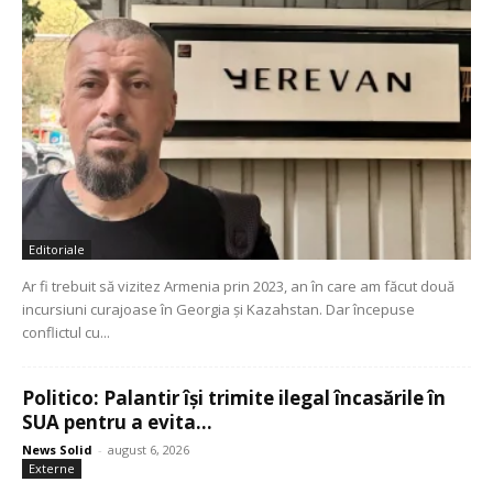
Editoriale
Ar fi trebuit să vizitez Armenia prin 2023, an în care am făcut două
incursiuni curajoase în Georgia și Kazahstan. Dar începuse
conflictul cu...
Politico: Palantir își trimite ilegal încasările în
SUA pentru a evita...
News Solid
-
august 6, 2026
Externe