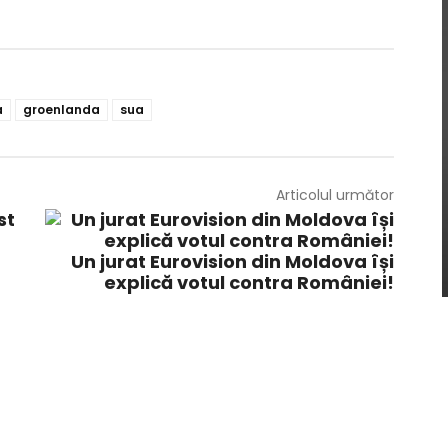
a
groenlanda
sua
Articolul următor
Un jurat Eurovision din Moldova își
explică votul contra României!