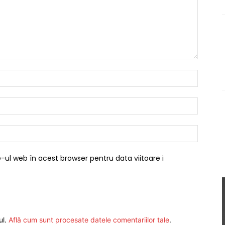
Nume:*
Email:*
Website
-ul web în acest browser pentru data viitoare i
ul.
Află cum sunt procesate datele comentariilor tale
.