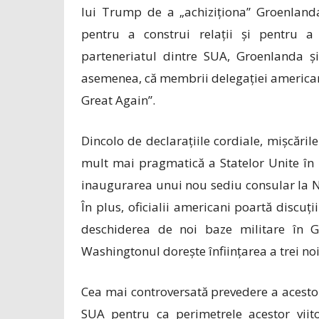
lui Trump de a „achiziționa” Groenlanda
pentru a construi relații și pentru a
parteneriatul dintre SUA, Groenlanda și
asemenea, că membrii delegației american
Great Again”.
Dincolo de declarațiile cordiale, mișcăril
mult mai pragmatică a Statelor Unite în 
inaugurarea unui nou sediu consular la N
În plus, oficialii americani poartă discuț
deschiderea de noi baze militare în G
Washingtonul dorește înființarea a trei noi
Cea mai controversată prevedere a acestor
SUA pentru ca perimetrele acestor viito