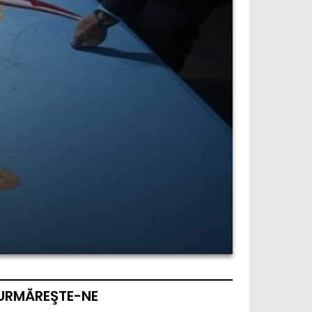
URMĂREŞTE-NE