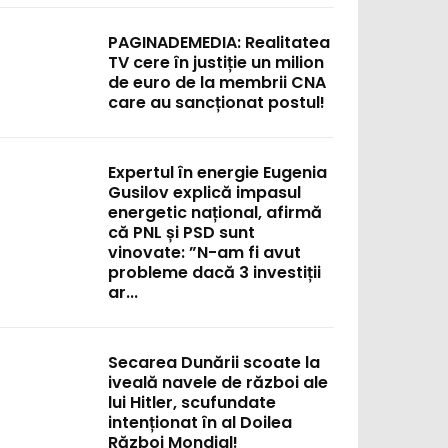
PAGINADEMEDIA: Realitatea
TV cere în justiție un milion
de euro de la membrii CNA
care au sancționat postul!
Expertul în energie Eugenia
Gusilov explică impasul
energetic național, afirmă
că PNL și PSD sunt
vinovate: ”N-am fi avut
probleme dacă 3 investiții
ar...
Secarea Dunării scoate la
iveală navele de război ale
lui Hitler, scufundate
intenționat în al Doilea
Război Mondial!