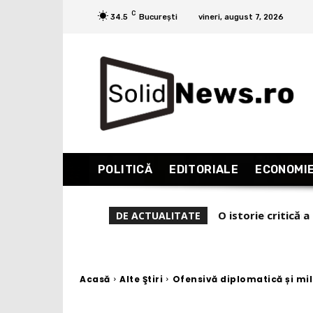
C
34.5
București
vineri, august 7, 2026
POLITICĂ
EDITORIALE
ECONOMI
De ce l-a demis Ze
DE ACTUALITATE
Acasă
Alte Ştiri
Ofensivă diplomatică și mili