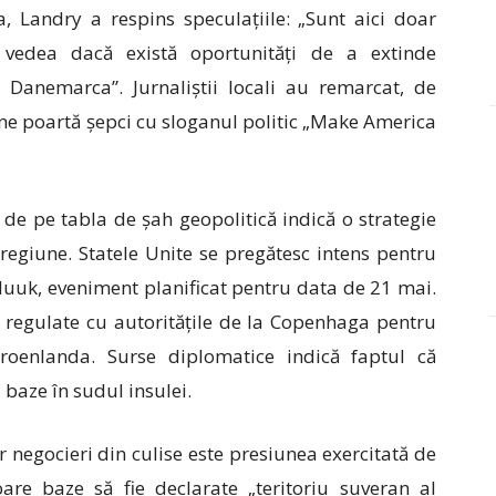
, Landry a respins speculațiile: „Sunt aici doar
 vedea dacă există oportunități de a extinde
 Danemarca”. Jurnaliștii locali au remarcat, de
e poartă șepci cu sloganul politic „Make America
e de pe tabla de șah geopolitică indică o strategie
regiune. Statele Unite se pregătesc intens pentru
uuk, eveniment planificat pentru data de 21 mai.
ii regulate cu autoritățile de la Copenhaga pentru
roenlanda. Surse diplomatice indică faptul că
 baze în sudul insulei.
 negocieri din culise este presiunea exercitată de
are baze să fie declarate „teritoriu suveran al