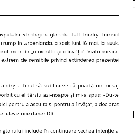
sputelor strategice globale. Jeff Landry, trimisul
rump în Groenlanda, a sosit luni, 18 mai, la Nuuk,
rat este de „a asculta și a învăța”. Vizita survine
i extrem de sensibile privind extinderea prezenței
 Landry a ținut să sublinieze că poartă un mesaj
vorbit cu el târziu azi-noapte și mi-a spus: «Du-te
 aici pentru a asculta și pentru a învăța”, a declarat
de televiziune danez DR.
ngtonului include în continuare vechea intenție a