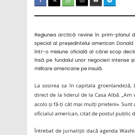
Regiunea arctică revine în prim-planul di
special al președintelui american Donald T
într-o misiune oficială al cărei scop decla
însă pe fundalul unor negocieri intense ș
militare americane pe insulă.
La sosirea sa în capitala groenlandeză,
direct de la liderul de la Casa Albă. „Am 
acolo și fă-ți cât mai mulți prieteni». Sunt
oficialul american, citat de postul public 
Întrebat de jurnaliști dacă agenda Washi