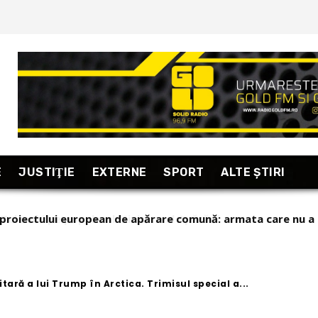
E
JUSTIŢIE
EXTERNE
SPORT
ALTE ŞTIRI
lenski pe popularul Ministru al Apărării
tară a lui Trump în Arctica. Trimisul special a...