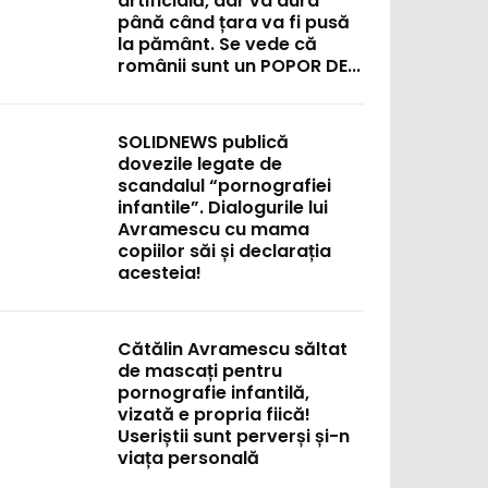
artificială, dar va dura
până când țara va fi pusă
la pământ. Se vede că
românii sunt un POPOR DE...
SOLIDNEWS publică
dovezile legate de
scandalul “pornografiei
infantile”. Dialogurile lui
Avramescu cu mama
copiilor săi și declarația
acesteia!
Cătălin Avramescu săltat
de mascați pentru
pornografie infantilă,
vizată e propria fiică!
Useriștii sunt perverși și-n
viața personală