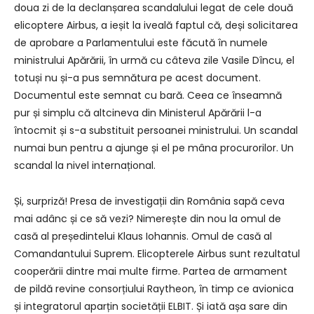
doua zi de la declanșarea scandalului legat de cele două
elicoptere Airbus, a ieșit la iveală faptul că, deși solicitarea
de aprobare a Parlamentului este făcută în numele
ministrului Apărării, în urmă cu câteva zile Vasile Dîncu, el
totuși nu și-a pus semnătura pe acest document.
Documentul este semnat cu bară. Ceea ce înseamnă
pur și simplu că altcineva din Ministerul Apărării l-a
întocmit și s-a substituit persoanei ministrului. Un scandal
numai bun pentru a ajunge și el pe mâna procurorilor. Un
scandal la nivel internațional.
Și, surpriză! Presa de investigații din România sapă ceva
mai adânc și ce să vezi? Nimerește din nou la omul de
casă al președintelui Klaus Iohannis. Omul de casă al
Comandantului Suprem. Elicopterele Airbus sunt rezultatul
cooperării dintre mai multe firme. Partea de armament
de pildă revine consorțiului Raytheon, în timp ce avionica
și integratorul aparțin societății ELBIT. Și iată așa sare din