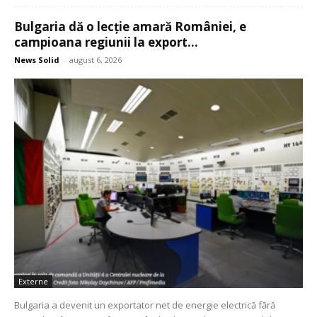
Bulgaria dă o lecție amară României, e
campioana regiunii la export...
News Solid
-
august 6, 2026
Externe
Bulgaria a devenit un exportator net de energie electrică fără