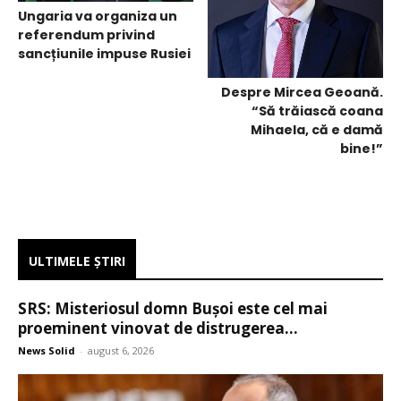
Ungaria va organiza un
referendum privind
sancțiunile impuse Rusiei
Despre Mircea Geoană.
“Să trăiască coana
Mihaela, că e damă
bine!”
ULTIMELE ŞTIRI
SRS: Misteriosul domn Bușoi este cel mai
proeminent vinovat de distrugerea...
News Solid
-
august 6, 2026