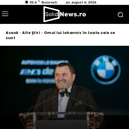
C
35.6
București
joi, august 6, 2026
Acasă
Alte Ştiri
Omul lui Iohannis în toate cele ce
sunt