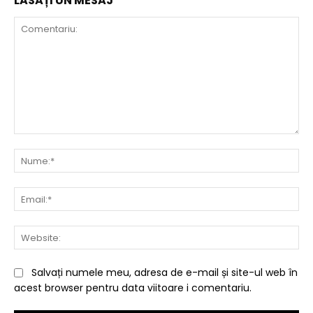
LĂSAȚI UN MESAJ
Comentariu:
Nu
Ema
Web
Salvați numele meu, adresa de e-mail și site-ul web în
acest browser pentru data viitoare i comentariu.