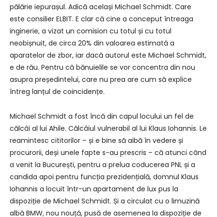
pălărie iepurașul. Adică același Michael Schmidt. Care
este consilier ELBIT. E clar că cine a conceput întreaga
inginerie, a vizat un comision cu totul și cu totul
neobișnuit, de circa 20% din valoarea estimată a
aparatelor de zbor, iar dacă autorul este Michael Schmidt,
e de rău. Pentru că bănuielile se vor concentra din nou
asupra președintelui, care nu prea are cum să explice
întreg lanțul de coincidențe.
Michael Schmidt a fost încă din capul locului un fel de
călcâi al lui Ahile. Călcâiul vulnerabil al lui Klaus Iohannis. Le
reamintesc cititorilor – și e bine să aibă în vedere și
procurorii, deși unele fapte s-au prescris – că atunci când
a venit la București, pentru a prelua coducerea PNL și a
candida apoi pentru funcția prezidențială, domnul Klaus
Iohannis a locuit într-un apartament de lux pus la
dispoziție de Michael Schmidt. Și a circulat cu o limuzină
albă BMW, nou nouță, pusă de asemenea la dispoziție de