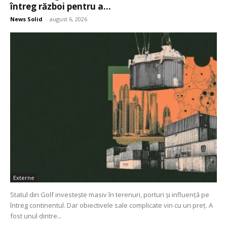
întreg război pentru a...
News Solid
-
august 6, 2026
Externe
Statul din Golf investește masiv în terenuri, porturi și influență pe
întreg continentul. Dar obiectivele sale complicate vin cu un preț. A
fost unul dintre...