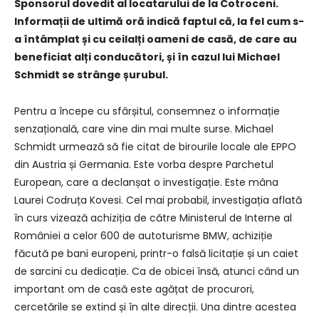
Sponsorul dovedit al locatarului de la Cotroceni.
Informații de ultimă oră indică faptul că, la fel cum s-
a întâmplat și cu ceilalți oameni de casă, de care au
beneficiat alți conducători, și în cazul lui Michael
Schmidt se strânge șurubul.
Pentru a începe cu sfârșitul, consemnez o informație
senzațională, care vine din mai multe surse. Michael
Schmidt urmează să fie citat de birourile locale ale EPPO
din Austria și Germania. Este vorba despre Parchetul
European, care a declanșat o investigație. Este mâna
Laurei Codruța Kovesi. Cel mai probabil, investigația aflată
în curs vizează achiziția de către Ministerul de Interne al
României a celor 600 de autoturisme BMW, achiziție
făcută pe bani europeni, printr-o falsă licitație și un caiet
de sarcini cu dedicație. Ca de obicei însă, atunci când un
important om de casă este agățat de procurori,
cercetările se extind și în alte direcții. Una dintre acestea