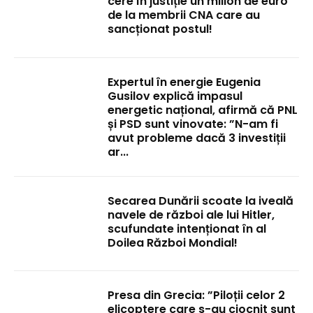
cere în justiție un milion de euro
de la membrii CNA care au
sancționat postul!
Expertul în energie Eugenia
Gusilov explică impasul
energetic național, afirmă că PNL
și PSD sunt vinovate: ”N-am fi
avut probleme dacă 3 investiții
ar...
Secarea Dunării scoate la iveală
navele de război ale lui Hitler,
scufundate intenționat în al
Doilea Război Mondial!
Presa din Grecia: ”Piloții celor 2
elicoptere care s-au ciocnit sunt