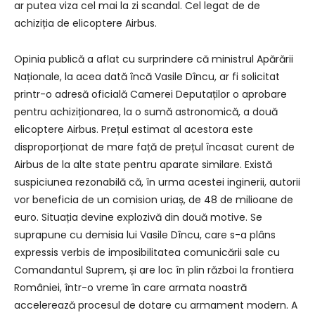
ar putea viza cel mai la zi scandal. Cel legat de de
achiziția de elicoptere Airbus.
Opinia publică a aflat cu surprindere că ministrul Apărării
Naționale, la acea dată încă Vasile Dîncu, ar fi solicitat
printr-o adresă oficială Camerei Deputaților o aprobare
pentru achiziționarea, la o sumă astronomică, a două
elicoptere Airbus. Prețul estimat al acestora este
disproporționat de mare față de prețul încasat curent de
Airbus de la alte state pentru aparate similare. Există
suspiciunea rezonabilă că, în urma acestei inginerii, autorii
vor beneficia de un comision uriaș, de 48 de milioane de
euro. Situația devine explozivă din două motive. Se
suprapune cu demisia lui Vasile Dîncu, care s-a plâns
expressis verbis de imposibilitatea comunicării sale cu
Comandantul Suprem, și are loc în plin război la frontiera
României, într-o vreme în care armata noastră
accelerează procesul de dotare cu armament modern. A