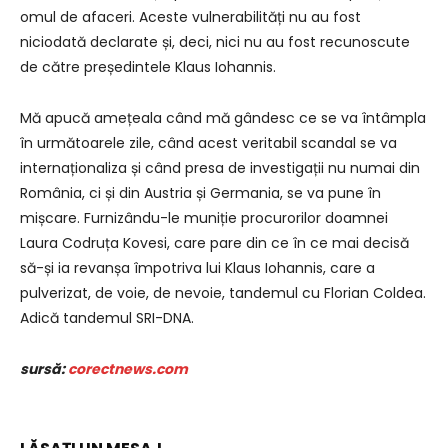
omul de afaceri. Aceste vulnerabilități nu au fost
niciodată declarate și, deci, nici nu au fost recunoscute
de către președintele Klaus Iohannis.
Mă apucă amețeala când mă gândesc ce se va întâmpla
în următoarele zile, când acest veritabil scandal se va
internaționaliza și când presa de investigații nu numai din
România, ci și din Austria și Germania, se va pune în
mișcare. Furnizându-le muniție procurorilor doamnei
Laura Codruța Kovesi, care pare din ce în ce mai decisă
să-și ia revanșa împotriva lui Klaus Iohannis, care a
pulverizat, de voie, de nevoie, tandemul cu Florian Coldea.
Adică tandemul SRI-DNA.
sursă:
corectnews.com