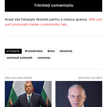
Acest site folosește Akismet pentru a reduce spamul.
Află cum
sunt procesate datele comentariilor tale
.
#solidnews
Bmw
iohannis
ETICHETE:
michael schmidt
romania
Articolul precedent
Articolul următor