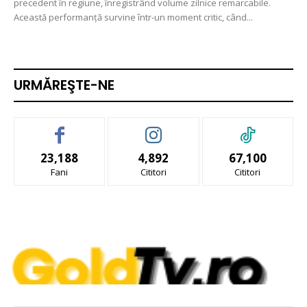
precedent în regiune, înregistrând volume zilnice remarcabile.
Această performanță survine într-un moment critic, când...
URMĂREŞTE-NE
23,188
4,892
67,100
Fani
Cititori
Cititori