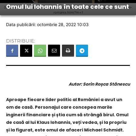
Omul lui Iohannis în toate cele ce sunt
Sursă: http://michaelhorstschmidt.blogspot.com/2015/03/20-years-of-bmw-in-
romania.html?m=1
Data publicării: octombrie 28, 2022 10:03
DISTRIBUIE:
Autor: Sorin Roșca Stănescu
Aproape fiecare lider politic al României a avut un
om de casă. Personajul care concepea marile
inginerii financiare și știa cum să strângă birul. Omul
de casă al lui Klaus Iohannis, veți vedea, și la propriu
și la figurat, este omul de afaceri Michael Schmidt.