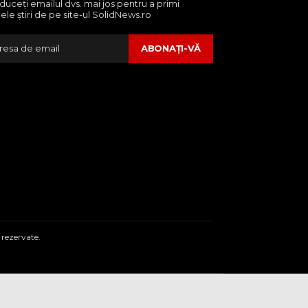
oduceţi emailul dvs. mai jos pentru a primi
ele ştiri de pe site-ul SolidNews.ro
ABONAŢI-VĂ
 rezervate.