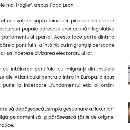
cele mai fragile”, a spus Papa Leon.
lutat cu ovaţii de şapte minute în picioare din partea
discursuri papale adresate unei adunări legislative
ţa parlamentului spaniol. Acesta face parte dintr-o
ăreia pontiful s-a întâlnit cu imigranţi şi persoane
nali să înceteze divizarea electoratului lor.
cu întâlnirea pontifului cu imigranţii din Insulele
 ale Atlanticului pentru a intra în Europa, a spus
i pune la încercare „fundamentul etic al ordinii
 care să depăşească „simpla gestionare a fluxurilor”
bligă pe oameni să-şi părăsească ţările de origine,
matice.