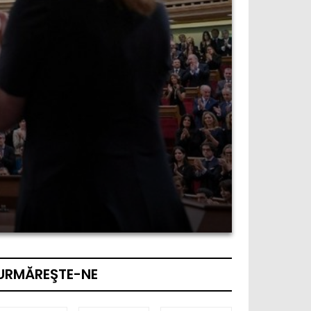
URMĂREŞTE-NE