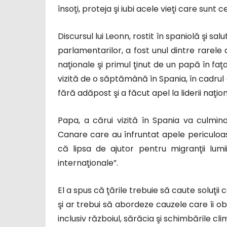
însoţi, proteja şi iubi acele vieţi care sunt 
Discursul lui Leonn, rostit în spaniolă şi sa
parlamentarilor, a fost unul dintre rarele 
naţionale şi primul ţinut de un papă în fa
vizită de o săptămână în Spania, în cadrul c
fără adăpost şi a făcut apel la liderii naţio
Papa, a cărui vizită în Spania va culmina 
Canare care au înfruntat apele periculoase
că lipsa de ajutor pentru migranţii lumi
internaţionale”.
El a spus că ţările trebuie să caute soluţii
şi ar trebui să abordeze cauzele care îi o
inclusiv războiul, sărăcia şi schimbările cli