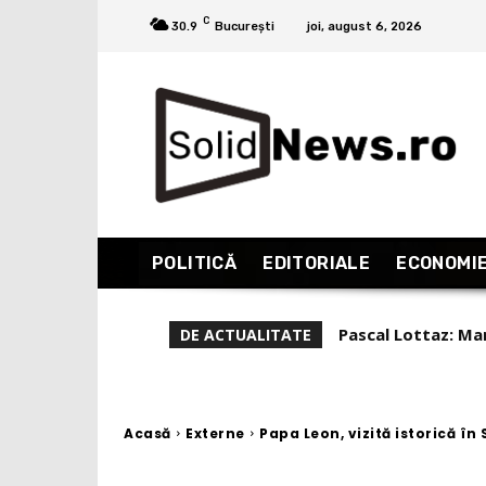
C
30.9
București
joi, august 6, 2026
POLITICĂ
EDITORIALE
ECONOMI
Liviu Alexa, repor
DE ACTUALITATE
(Partea 1)
Acasă
Externe
Papa Leon, vizită istorică în