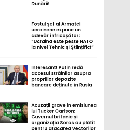
Dunării!
Fostul șef al Armatei
ucrainene expune un
adevăr înfricoșător:
“Ucraina este peste NATO
la nivel Tehnic și Științific!”
Interesant! Putin redă
accesul străinilor asupra
propriilor depozite
bancare deținute în Rusia
Acuzații grave în emisiunea
lui Tucker Carlson:
Guvernul britanic și
organizația Soros au plătit
pentru atacarea vectorilor