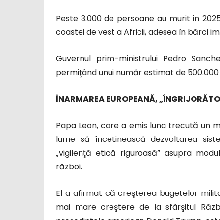
Peste 3.000 de persoane au murit în 2025 
coastei de vest a Africii, adesea în bărci 
Guvernul prim-ministrului Pedro Sanc
permiţând unui număr estimat de 500.000 de 
ÎNARMAREA EUROPEANĂ, „ÎNGRIJORĂT
Papa Leon, care a emis luna trecută un m
lume să încetinească dezvoltarea sistem
„vigilenţă etică riguroasă” asupra modului
război.
El a afirmat că creşterea bugetelor milit
mai mare creştere de la sfârşitul Războ