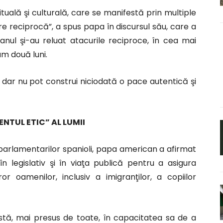
tuală şi culturală, care se manifestă prin multiple
re reciprocă”, a spus papa în discursul său, care a
ranul şi-au reluat atacurile reciproce, în cea mai
um două luni.
ar nu pot construi niciodată o pace autentică şi
NTUL ETIC” AL LUMII
parlamentarilor spanioli, papa american a afirmat
 legislativ şi în viaţa publică pentru a asigura
r oamenilor, inclusiv a imigranţilor, a copiilor
stă, mai presus de toate, în capacitatea sa de a