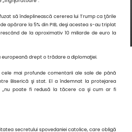
„îngrijorătoare”.
fuzat să îndeplinească cererea lui Trump ca ţările
e apărare la 5% din PIB, deşi acestea s-au triplat
crescând de la aproximativ 10 miliarde de euro la
a europeană drept o trădare a diplomaţiei.
e cele mai profunde comentarii ale sale de până
intre Biserică şi stat. El a îndemnat la protejarea
ţa „nu poate fi redusă la tăcere ca şi cum ar fi
tatea secretului spovedaniei catolice, care obligă