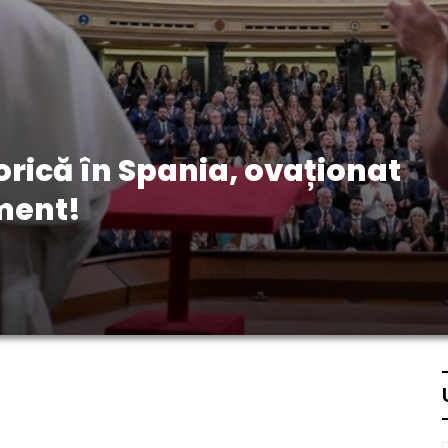
torică în Spania, ovaționat
ament!