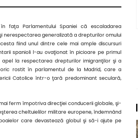
în faţa Parlamentului Spaniei că escaladarea
 şi nerespectarea generalizată a drepturilor omului
cesta fiind unul dintre cele mai ample discursuri
arii spanioli l-au ovaţionat în picioare pe primul
pel la respectarea drepturilor imigranţilor şi a
storic rostit în parlamentul de la Madrid, care a
ricii Catolice într-o ţară predominant seculară,
i ferm împotriva direcţiei conducerii globale, şi-
eşterea cheltuielilor militare europene, îndemnând
boaielor care devastează globul şi să-i ajute pe