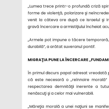
„Lumea trece printr-o profundă criză spiri
forme de violenţă, polarizare şi neîncrede
venit la câteva ore după ce Israelul şi I
gravă încercare a armistiţiului încheiat ac
„Armele pot impune o tăcere temporară, d
durabilă”, a arătat suveranul pontif.
MIGRAŢIA PUNE LA ÎNCERCARE „FUNDAME
În primul discurs papal adresat vreodată 
că este necesară o „reînnoire morală” în
respectarea demnităţii inerente a tuturo
nenăscuţi şi a celor mai vulnerabili.
„Măreţia morală a unei naţiuni se manife