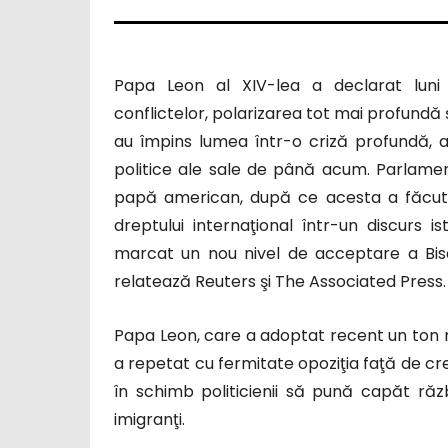
Papa Leon al XIV-lea a declarat luni 
conflictelor, polarizarea tot mai profundă
au împins lumea într-o criză profundă, a
politice ale sale de până acum. Parlament
papă american, după ce acesta a făcut a
dreptului internaţional într-un discurs i
marcat un nou nivel de acceptare a Bise
relatează Reuters şi The Associated Press.
Papa Leon, care a adoptat recent un ton ma
a repetat cu fermitate opoziţia faţă de cr
în schimb politicienii să pună capăt răz
imigranţi.