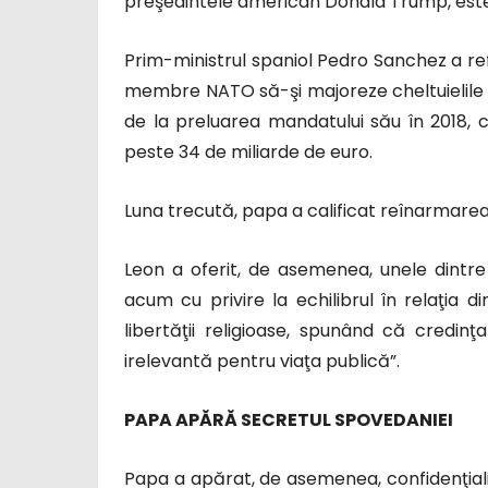
preşedintele american Donald Trump, este 
Prim-ministrul spaniol Pedro Sanchez a re
membre NATO să-şi majoreze cheltuielile d
de la preluarea mandatului său în 2018, 
peste 34 de miliarde de euro.
Luna trecută, papa a calificat reînarmare
Leon a oferit, de asemenea, unele dintr
acum cu privire la echilibrul în relaţia d
libertăţii religioase, spunând că credin
irelevantă pentru viaţa publică”.
PAPA APĂRĂ SECRETUL SPOVEDANIEI
Papa a apărat, de asemenea, confidenţiali