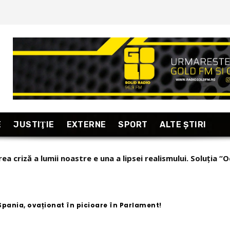
E
JUSTIŢIE
EXTERNE
SPORT
ALTE ŞTIRI
taj excepțional din Armenia, “țara care se uită în fiecare dim
 Spania, ovaționat în picioare în Parlament!