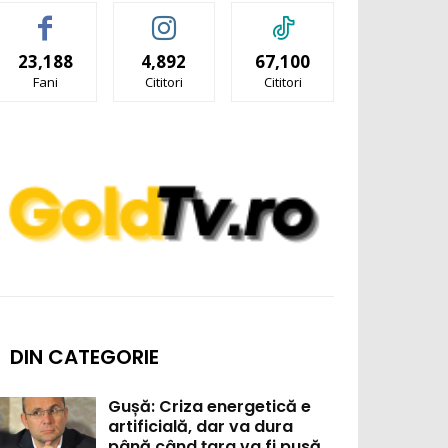
23,188
4,892
67,100
Fani
Cititori
Cititori
DIN CATEGORIE
Gușă: Criza energetică e
artificială, dar va dura
până când țara va fi pusă