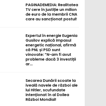
PAGINADEMEDIA: Realitatea
TV cere în justiție un milion
de euro de la membrii CNA
care au sancționat postul!
Expertul în energie Eugenia
Gusilov explică impasul
energetic național, afirmă
că PNL și PSD sunt
vinovate: ”N-am fi avut
probleme dacă 3 investiții
ar...
Secarea Dunării scoate la
iveală navele de război ale
lui Hitler, scufundate
intenționat în al Doilea
Război Mondial!