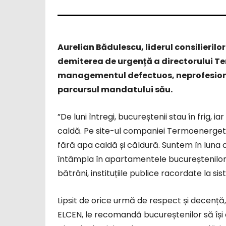
Aurelian Bădulescu, liderul consilierilo
demiterea de urgență a directorului Te
managementul defectuos, neprofesiona
parcursul mandatului său.
”De luni întregi, bucureștenii stau în frig, 
caldă. Pe site-ul companiei Termoenergeti
fără apa caldă și căldură. Suntem în luna 
întâmpla în apartamentele bucureștenilor? D
bătrâni, instituțiile publice racordate la si
Lipsit de orice urmă de respect și decență
ELCEN, le recomandă bucureștenilor să își 