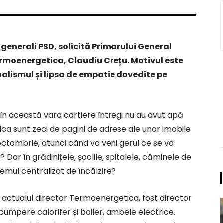
r generali PSD, solicită Primarului General
rmoenergetica, Claudiu Crețu. Motivul este
lismul și lipsa de empatie dovedite pe
iar în această vara cartiere întregi nu au avut apă
ca sunt zeci de pagini de adrese ale unor imobile
octombrie, atunci când va veni gerul ce se va
ar în grădinițele, școlile, spitalele, căminele de
stemul centralizat de încălzire?
, actualul director Termoenergetica, fost director
cumpere calorifer și boiler, ambele electrice.