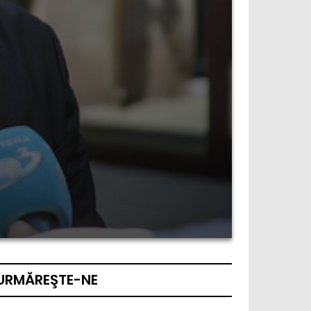
URMĂREŞTE-NE