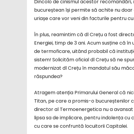
Dincolo de cinismul acestor recomandări,
bucureștean își permite să achite nu doar 
uriașe care vor veni din facturile pentru cur
În plus, reamintim că dl Crețu a fost dire
Energiei, timp de 3 ani. Acum susține că în ul
de termoficare, uitând probabil că instituț
sistem! Solicităm oficial dl Crețu să ne spun
modernizat dl Crețu în mandatul său măca
răspundea?
Atragem atenția Primarului General că nic
Titan, pe care a promis-o bucureștenilor cu
director al Termoenergetica nu a avansat 
lipsa sa de implicare, pentru indolența c
cu care se confruntă locuitorii Capitalei.