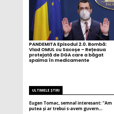
PANDEMITA Episodul 2.0. Bombă:
Vlad OMUL cu Sacoșe – Rețeaua
protejată de DGA care a băgat
spaima în medicamente
ULTIMELE ŞTIRI
Eugen Tomac, semnal interesant: “Am
putea și ar trebui s-avem guvern...