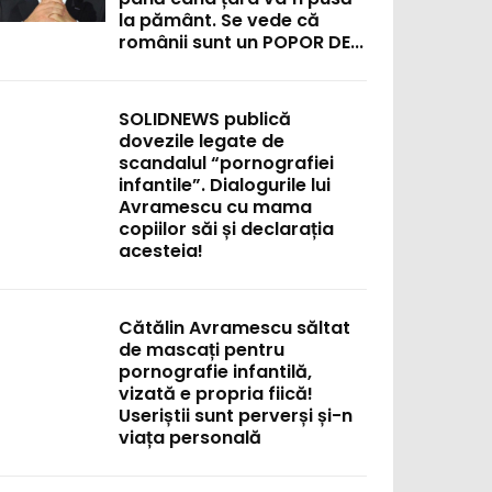
la pământ. Se vede că
românii sunt un POPOR DE...
SOLIDNEWS publică
dovezile legate de
scandalul “pornografiei
infantile”. Dialogurile lui
Avramescu cu mama
copiilor săi și declarația
acesteia!
Cătălin Avramescu săltat
de mascați pentru
pornografie infantilă,
vizată e propria fiică!
Useriștii sunt perverși și-n
viața personală