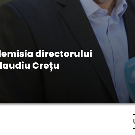
demisia directorului
laudiu Crețu