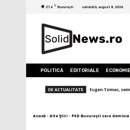
C
27.4
București
sâmbătă, august 8, 2026
POLITICĂ
EDITORIALE
ECONOMI
Liviu Alexa, repor
DE ACTUALITATE
care nu îi ştii. Cu
Acasă
Alte Ştiri
PSD București cere demisia