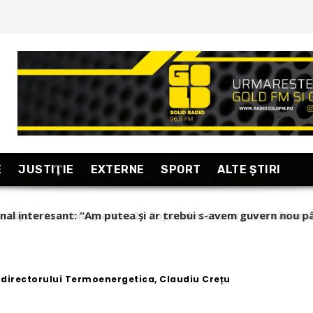
E
JUSTIŢIE
EXTERNE
SPORT
ALTE ŞTIRI
taj din Armenia (partea 2): Poporul nǎsos cu inima cât un Ara
m stǎ Armenia cu...
 directorului Termoenergetica, Claudiu Crețu