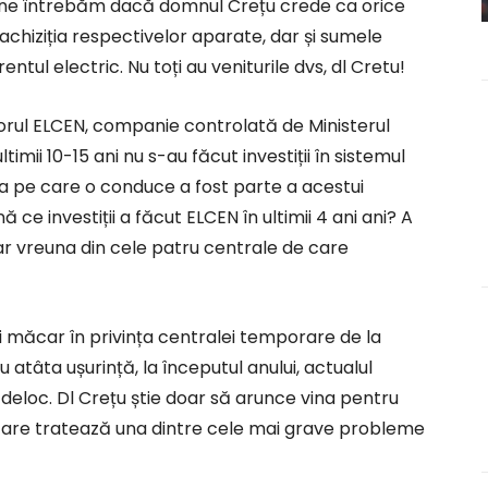
 ne întrebăm dacă domnul Crețu crede ca orice
achiziția respectivelor aparate, dar și sumele
entul electric. Nu toți au veniturile dvs, dl Cretu!
ctorul ELCEN, companie controlată de Ministerul
timii 10-15 ani nu s-au făcut investiții în sistemul
ia pe care o conduce a fost parte a acestui
ă ce investiții a făcut ELCEN în ultimii 4 ani ani? A
r vreuna din cele patru centrale de care
i măcar în privința centralei temporare de la
 atâta ușurință, la începutul anului, actualul
deloc. Dl Crețu știe doar să arunce vina pentru
u care tratează una dintre cele mai grave probleme