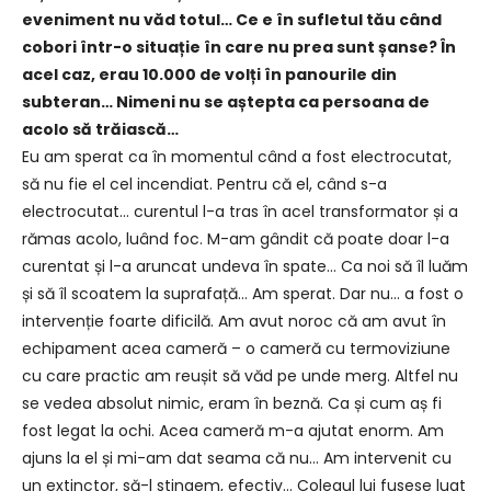
eveniment nu văd totul… Ce e în sufletul tău când
cobori într-o situație în care nu prea sunt șanse? În
acel caz, erau 10.000 de volți în panourile din
subteran… Nimeni nu se aștepta ca persoana de
acolo să trăiască…
Eu am sperat ca în momentul când a fost electrocutat,
să nu fie el cel incendiat. Pentru că el, când s-a
electrocutat… curentul l-a tras în acel transformator și a
rămas acolo, luând foc. M-am gândit că poate doar l-a
curentat și l-a aruncat undeva în spate… Ca noi să îl luăm
și să îl scoatem la suprafață… Am sperat. Dar nu… a fost o
intervenție foarte dificilă. Am avut noroc că am avut în
echipament acea cameră – o cameră cu termoviziune
cu care practic am reușit să văd pe unde merg. Altfel nu
se vedea absolut nimic, eram în beznă. Ca și cum aș fi
fost legat la ochi. Acea cameră m-a ajutat enorm. Am
ajuns la el și mi-am dat seama că nu… Am intervenit cu
un extinctor, să-l stingem, efectiv… Colegul lui fusese luat