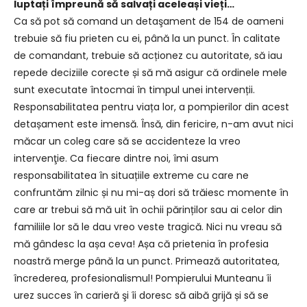
luptați împreună să salvați aceleași vieți…
Ca să pot să comand un detaşament de 154 de oameni
trebuie să fiu prieten cu ei, până la un punct. În calitate
de comandant, trebuie să acționez cu autoritate, să iau
repede deciziile corecte și să mă asigur că ordinele mele
sunt executate întocmai în timpul unei intervenții.
Responsabilitatea pentru viața lor, a pompierilor din acest
detașament este imensă. Însă, din fericire, n-am avut nici
măcar un coleg care să se accidenteze la vreo
intervenţie. Ca fiecare dintre noi, îmi asum
responsabilitatea în situațiile extreme cu care ne
confruntăm zilnic și nu mi-aș dori să trăiesc momente în
care ar trebui să mă uit în ochii părinților sau ai celor din
familiile lor să le dau vreo veste tragică. Nici nu vreau să
mă gândesc la așa ceva! Așa că prietenia în profesia
noastră merge până la un punct. Primează autoritatea,
încrederea, profesionalismul! Pompierului Munteanu îi
urez succes în carieră şi îi doresc să aibă grijă și să se