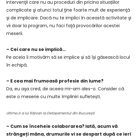
intervenţii care nu au proceduri din pricina situațiilor
complicate şi atunci totul ţine foarte mult de experienţă
şi de implicare. Dacă nu te implici în această activitate şi
vii doar la program, nu faci faţă provocărilor acestei
meserii.
– Cei care nu se implică…
Pe aceia îi motivăm să se implice și să își găsească locul
în echipă.
– E cea mai frumoasă profesie din lume?
Da, eu aşa cred, de aceea mi-am ales-o. Consider că
este o meserie cu multe împliniri sufletești.
Ultima zi a lui Răzvan la Detașamentul din București
– Cum se înceheie colaborarea? Iată, acum vă
strângeți mâna, drumurile vi se despart după ce ieri