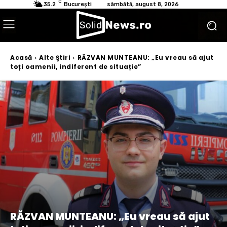
C
35.2
București
sâmbătă, august 8, 2026
Acasă
Alte Ştiri
RĂZVAN MUNTEANU: „Eu vreau să ajut
toți oamenii, indiferent de situație”
RĂZVAN MUNTEANU: „Eu vreau să ajut