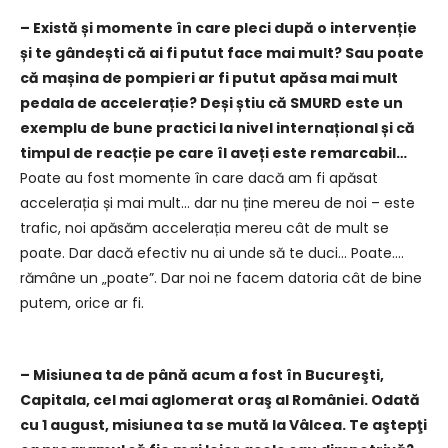
– Există și momente în care pleci după o intervenție
și te gândești că ai fi putut face mai mult? Sau poate
că mașina de pompieri ar fi putut apăsa mai mult
pedala de accelerație? Deși știu că SMURD este un
exemplu de bune practici la nivel internațional și că
timpul de reacție pe care îl aveți este remarcabil…
Poate au fost momente în care dacă am fi apăsat
accelerația și mai mult… dar nu ține mereu de noi – este
trafic, noi apăsăm accelerația mereu cât de mult se
poate. Dar dacă efectiv nu ai unde să te duci… Poate….
rămâne un „poate”. Dar noi ne facem datoria cât de bine
putem, orice ar fi.
– Misiunea ta de până acum a fost în Bucureşti,
Capitala, cel mai aglomerat oraş al României. Odată
cu 1 august, misiunea ta se mută la Vâlcea. Te aştepţi