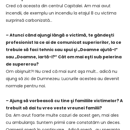
Cred că aceasta din centrul Capitalei. Am mai avut
incendii, de exemplu un incendiu la etajul 8 cu victima
surprinsă carbonizată…
– Atunci când ajungi lângă o victimă, te gândeşti
profesionist la ce ai de comunicat superiorilor, la ce
trebuie să faci tehnic sau spui şi „Doamne ajută-l”
sau „Doamne, iartă-l?” Cât om mai eşti sub pelerina
de supererou?
Om obişnuit?! Nu cred că mai sunt aşa mult… adică nu
ajung să zic de Dumnezeu. Lucrurile acestea au devenit
normale pentru noi.
– Ajung să vorbească cu tine şi familiile victimelor? A
trebuit să dai tu vreo veste vreunei familii?
Da. Am avut foarte multe cazuri de acest gen, mai ales
cu ambulanţa. Suntem primii care constatăm un deces.
Oamenii speră în continuare… Adică speră… au speranţa