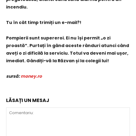
incendiu.
Tu în cât timp trimiți un e-mail?!
Pompierii sunt supereroi. Ei nu își permit „o zi
proastă”. Purtați în gând aceste rânduri atunci când
aveți o zi dificilă la serviciu. Totul va deveni mai ușor,
imediat. Gândiți-vă la Răzvan și la colegii lui!
sursă:
money.ro
LĂSAȚI UN MESAJ