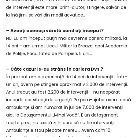
de intervenţii este mare: prim-ajutor, stingere, salvări de
la înălţimi, salvări din medii acvatice..
–
Aveaţi aceeaşi vârstă când aţi început?
Nu. Eu am început puţin mai devreme cariera militară, la
14 ani – am urmat Liceul Militar la Breaza, apoi Academia
de Poliţie, Facultatea de Pompieri, 5 ani…
–
Câte cazuri s-au strâns în cariera Dvs.?
În prezent am o experienţă de 14 ani de intervenţii… Într-
un an, avem pe stingere aproximativ 2.000 de intervenții.
Anul trecut au fost 2.200 de intervenţii – nu neapărat
incendii, dar situaţii de urgenţă. Pe prim-ajutor avem două
ambulanţe și am numărat în jur de 7.000 de intervenţii
aici, la Detaşamentul „Mihai Vodă”. E un detaşament
foarte greu, nu există zi în care să nu fie intervenţii.
Ambulanţele stau plecate mereu… Avem cam 10