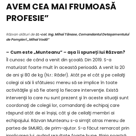
AVEM CEA MAI FRUMOASĂ
PROFESIE”
Răzvan alături de
Lt.-col.
Ing. Mihai Tănase, Comandantul Detaşamentului
de Pompieri „Mihai Vodă”
–
Cum este „Munteanu” – așa îi spuneți lui Răzvan?
Îl cunosc de când a venit din şcoală. Din 2019. S-a
maturizat foarte mult în această perioadă. A venit la 20
de ani şi 80 de kg (N.r.: Râde!). Atât pe el cât şi pe ceilalţi
colegi ai săi îi sfătuiesc mereu să se implice în toate
activităţile şi să fie atenţi la fiecare intervenţie. Există
intervenţii la care nu sunt prezent şi în aceste situaţii sunt
coordonaţi de colegii lor, comandanţi de echipaj care
răspund atât de ei înșiși, cât şi de ceilalţi membri ai
echipajului. Răzvan Munteanu s-a simţit atras mereu de
partea de SMURD, de prim-ajutor. S-a făcut remarcat prin
implicarea lui, având rezultate foarte bune. Plaja noastră