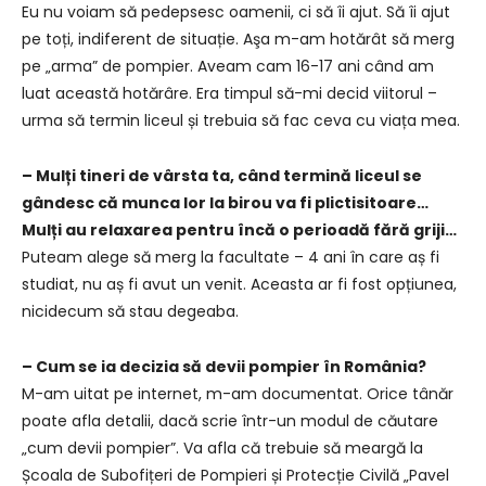
Eu nu voiam să pedepsesc oamenii, ci să îi ajut. Să îi ajut
pe toți, indiferent de situație. Aşa m-am hotărât să merg
pe „arma” de pompier. Aveam cam 16-17 ani când am
luat această hotărâre. Era timpul să-mi decid viitorul –
urma să termin liceul și trebuia să fac ceva cu viața mea.
– Mulți tineri de vârsta ta, când termină liceul se
gândesc că munca lor la birou va fi plictisitoare…
Mulți au relaxarea pentru încă o perioadă fără griji…
Puteam alege să merg la facultate – 4 ani în care aș fi
studiat, nu aș fi avut un venit. Aceasta ar fi fost opțiunea,
nicidecum să stau degeaba.
– Cum se ia decizia să devii pompier în România?
M-am uitat pe internet, m-am documentat. Orice tânăr
poate afla detalii, dacă scrie într-un modul de căutare
„cum devii pompier”. Va afla că trebuie să meargă la
Școala de Subofițeri de Pompieri și Protecție Civilă „Pavel