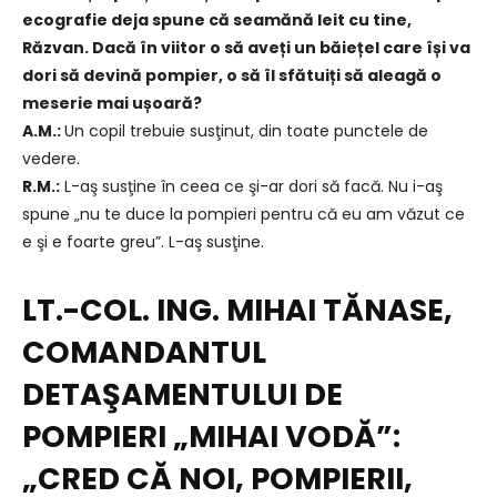
ecografie deja spune că seamănă leit cu tine,
Răzvan. Dacă în viitor o să aveți un băiețel care își va
dori să devină pompier, o să îl sfătuiți să aleagă o
meserie mai ușoară?
A.M.:
Un copil trebuie susţinut, din toate punctele de
vedere.
R.M.:
L-aş susţine în ceea ce şi-ar dori să facă. Nu i-aş
spune „nu te duce la pompieri pentru că eu am văzut ce
e şi e foarte greu”. L-aş susţine.
LT.-COL.
ING. MIHAI TĂNASE,
COMANDANTUL
DETAŞAMENTULUI DE
POMPIERI „MIHAI VODĂ”:
„CRED CĂ NOI, POMPIERII,