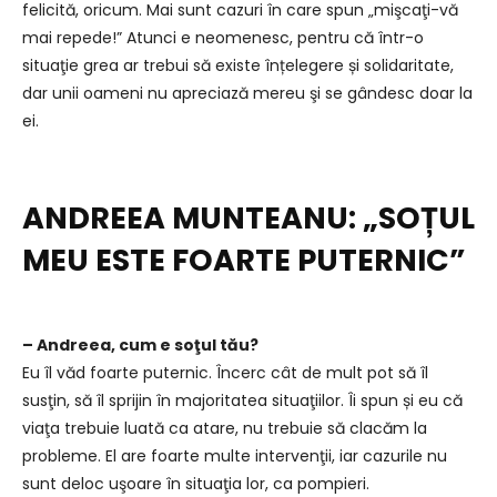
felicită, oricum. Mai sunt cazuri în care spun „mişcaţi-vă
mai repede!” Atunci e neomenesc, pentru că într-o
situaţie grea ar trebui să existe înțelegere și solidaritate,
dar unii oameni nu apreciază mereu şi se gândesc doar la
ei.
ANDREEA MUNTEANU:
„SOȚUL
MEU ESTE FOARTE PUTERNIC”
– Andreea, cum e soţul tău?
Eu îl văd foarte puternic. Încerc cât de mult pot să îl
susţin, să îl sprijin în majoritatea situaţiilor. Îi spun și eu că
viaţa trebuie luată ca atare, nu trebuie să clacăm la
probleme. El are foarte multe intervenţii, iar cazurile nu
sunt deloc uşoare în situaţia lor, ca pompieri.