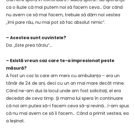
ca o iluzie că mai putem noi să facem ceva… Dar când
nu avem ce să mai facem, trebuie să dăm noi vestea
„îmi pare rău, nu mai pot să fac absolut nimic”.
– Acestea sunt cuvintele?
Da. „Este prea târziu”…
– Există vreun caz care te-a impresionat peste
măsură?
A fost un caz la care am mers cu ambulanța – era un
tânăr de 24 de ani, deci cu un an mai mare decât mine.
Când ne-am dus la locul unde am fost solicitați, el era
decedat de ceva timp. Și mama lui spera în continuare
că noi am putea să-i facem ceva să-și revină… I-am spus
că nu mai avem ce să îi facem… Când a primit vestea, ea
a leșinat.