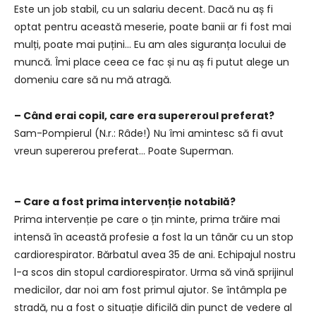
Este un job stabil, cu un salariu decent. Dacă nu aș fi
optat pentru această meserie, poate banii ar fi fost mai
mulți, poate mai puțini… Eu am ales siguranța locului de
muncă. Îmi place ceea ce fac și nu aș fi putut alege un
domeniu care să nu mă atragă.
– Când erai copil, care era supereroul preferat?
Sam-Pompierul (N.r.: Râde!) Nu îmi amintesc să fi avut
vreun supererou preferat… Poate Superman.
– Care a fost prima intervenție notabilă?
Prima intervenție pe care o țin minte, prima trăire mai
intensă în această profesie a fost la un tânăr cu un stop
cardiorespirator. Bărbatul avea 35 de ani. Echipajul nostru
l-a scos din stopul cardiorespirator. Urma să vină sprijinul
medicilor, dar noi am fost primul ajutor. Se întâmpla pe
stradă, nu a fost o situație dificilă din punct de vedere al