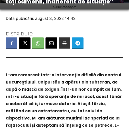
toți oamenii, indiferent de situație”
sursă: money.ro
Data publicării: august 3, 2022 14:42
DISTRIBUIE:
L-am remarcat într-o intervenţie dificilă din centrul
Bucureştiului. Chipul său a apărut din subteran, de
după o mască de oxigen. Într-un nor cumplit de fum,
într-o situație fără speranțe de miracol, acest tânăr
a coborât să își urmeze datoria. A ieșit târziu,
arătând ca un extraterestru, cu tot soiul de
dispozitive. M-am alăturat mulțimii de speriați de la
fața locului și așteptam să înțeleg ce se petrece. L-