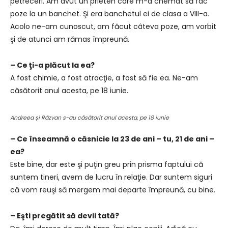
petreceri. Am avut un prieten care m-a chemat să fac
poze la un banchet. Şi era banchetul ei de clasa a VIII-a.
Acolo ne-am cunoscut, am făcut câteva poze, am vorbit
şi de atunci am rămas împreună.
– Ce ţi-a plăcut la ea?
A fost chimie, a fost atracţie, a fost să fie ea. Ne-am
căsătorit anul acesta, pe 18 iunie.
Andreea și Răzvan s-au căsătorit anul acesta, pe 18 iunie
– Ce înseamnă o căsnicie la 23 de ani – tu, 21 de ani –
ea?
Este bine, dar este şi puţin greu prin prisma faptului că
suntem tineri, avem de lucru în relaţie. Dar suntem siguri
că vom reuşi să mergem mai departe împreună, cu bine.
– Eşti pregătit să devii tată?