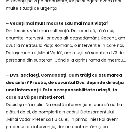
intervenţii pe zi pe ambulanţă, iar pe stingere avem mai
multe situaţii de urgenţă.
– Vedeţi mai mult moarte sau mai mult viaţă?
Din fericire, văd mai mult viaţă. Dar cred că, fără noi,
anumite interventii ar avea alt deznodământ. Recent, am
avut la metrou, la Piața Romană, o intervenție în care noi,
Detaşamentul „Mihai Vodă”, am reuşit să scoatem 173 de
persoane din subteran. Când s-a aprins rama de metrou…
–
Dvs. decideţi. Comandaţi. Cum trăiţi cu asumarea
deciziilor? Practic, de cuvântul Dvs. depinde direcţia
unei intervenţii. Este o responsabilitate uriașă, în
care nu vă permiteți erori.
Decid şi mă implic. Nu există intervenţie în care să nu fiu
alături de ei, de pompierii din cadrul Detasamentului
„Mihai Vodă” Prefer să fiu cu ei, în prima linie! Noi avem
proceduri de intervenţie, dar ne confruntăm şi cu