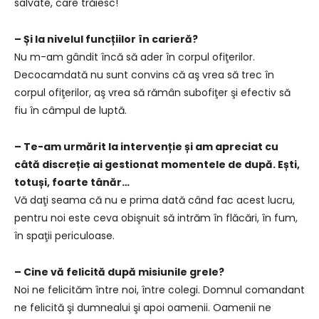
salvate, care trăiesc!
– Și la nivelul funcțiilor în carieră?
Nu m-am gândit încă să ader în corpul ofiţerilor.
Decocamdată nu sunt convins că aş vrea să trec în
corpul ofiţerilor, aş vrea să rămân subofiţer şi efectiv să
fiu în câmpul de luptă.
– Te-am urmărit la intervenție și am apreciat cu
câtă discreție ai gestionat momentele de după. Ești,
totuși, foarte tânăr…
Vă daţi seama că nu e prima dată când fac acest lucru,
pentru noi este ceva obişnuit să intrăm în flăcări, în fum,
în spaţii periculoase.
– Cine vă felicită după misiunile grele?
Noi ne felicităm între noi, între colegi. Domnul comandant
ne felicită şi dumnealui şi apoi oamenii. Oamenii ne