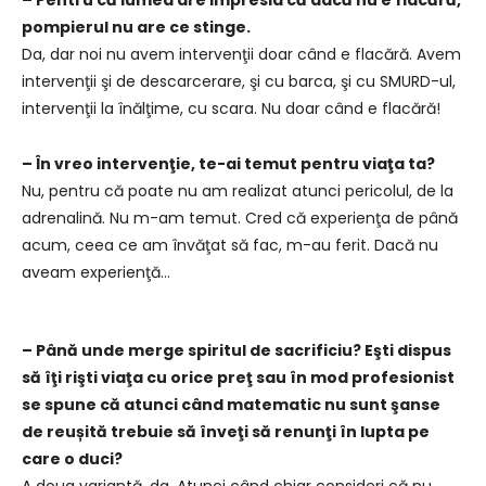
– Pentru că lumea are impresia că dacă nu e flacără,
pompierul nu are ce stinge.
Da, dar noi nu avem intervenţii doar când e flacără. Avem
intervenţii şi de descarcerare, şi cu barca, şi cu SMURD-ul,
intervenţii la înălţime, cu scara. Nu doar când e flacără!
– În vreo intervenţie, te-ai temut pentru viaţa ta?
Nu, pentru că poate nu am realizat atunci pericolul, de la
adrenalină. Nu m-am temut. Cred că experienţa de până
acum, ceea ce am învăţat să fac, m-au ferit. Dacă nu
aveam experienţă…
– Până unde merge spiritul de sacrificiu? Eşti dispus
să îţi rişti viaţa cu orice preţ sau în mod profesionist
se spune că atunci când matematic nu sunt şanse
de reușită trebuie să înveţi să renunţi în lupta pe
care o duci?