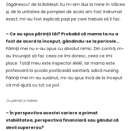
Zăgănescu” de la Boldești. Eu m-am dus la mine în Vâlcea
și, de la unitatea de pompieri de acolo am fost îndrumat
exact, mi-au fost explicați pașii pe care trebuia să îi fac.
– Ce au spus părinții tăi? Probabil că mama ta nu a
fost de acord la început, gândindu-se la pericole…
Părinții mei nu s-au opus cu absolut nimic. Din contră, m-
au încurajat să fac ceea ce îmi doresc, ceea ce îmi
place. Tatăl meu este inspector ANAF, iar mama este
profesoară la școala postliceală sanitară, adică nursing.
Părinții mei m-au susținut, mi-au spus încă de la început
că mă ajută cu tot ce pot.
Cu părinții și fratele
– În perspectiva acestei cariere a primat
stabilitatea, perspectiva financiară sau gândul că
devii supererou?