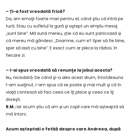
– Ți-a fost vreodată frică?
Da, am emoţii foarte mari pentru el, când ştiu că intră pe
tură. Stau cu sufletul la gură şi aştept un simplu mesaj
„sunt bine”. Mă sună mereu, știe că eu sunt panicoasă și
că mereu mă gândesc „Doamne, cum e? Sper să fie bine,
sper să iasă cu bine”. E exact cum ar pleca la război, în
fiecare zi.
– I-ai spus vreodată să renunţe la jobul acesta?
Nu, niciodată. De când şi-a ales acest drum, întotdeauna
l-am susţinut, i-am spus că se poate şi mai mult şi că în
viaţă contează să faci ceea ce îţi place şi ceea ce îţi
doreşti.
R.M.:
Iar acum știu că am și un copil care mă așteaptă să
mă întorc.
Acum așteptați o fetiță despre care Andreea, după