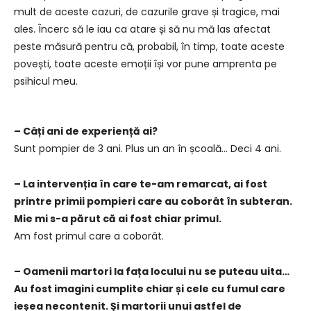
mult de aceste cazuri, de cazurile grave și tragice, mai
ales. Încerc să le iau ca atare și să nu mă las afectat
peste măsură pentru că, probabil, în timp, toate aceste
povești, toate aceste emoții își vor pune amprenta pe
psihicul meu.
– Câți ani de experiență ai?
Sunt pompier de 3 ani. Plus un an în școală… Deci 4 ani.
– La intervenția în care te-am remarcat, ai fost
printre primii pompieri care au coborât în subteran.
Mie mi s-a părut că ai fost chiar primul.
Am fost primul care a coborât.
– Oamenii martori la fața locului nu se puteau uita…
Au fost imagini cumplite chiar și cele cu fumul care
ieșea necontenit. Și martorii unui astfel de