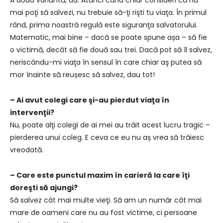
A doua variantă, da. Atunci când chiar consideri că nu
mai poţi să salvezi, nu trebuie să-ţi rişti tu viaţa. În primul
rând, prima noastră regulă este siguranţa salvatorului.
Matematic, mai bine – dacă se poate spune așa – să fie
o victimă, decât să fie două sau trei. Dacă pot să îl salvez,
neriscându-mi viaţa în sensul în care chiar aş putea să
mor înainte să reușesc să salvez, dau tot!
– Ai avut colegi care şi-au pierdut viaţa în
intervenţii?
Nu, poate alţi colegi de ai mei au trăit acest lucru tragic –
pierderea unui coleg. E ceva ce eu nu aș vrea să trăiesc
vreodată.
– Care este punctul maxim în carieră la care îţi
doreşti să ajungi?
Să salvez cât mai multe vieţi. Să am un număr cât mai
mare de oameni care nu au fost victime, ci persoane