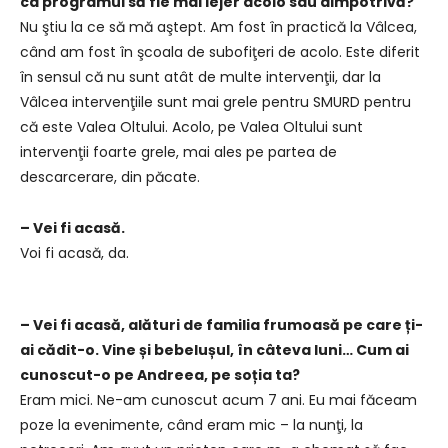
ca programul să fie mai lejer acolo sau dimpotrivă?
Nu ştiu la ce să mă aştept. Am fost în practică la Vâlcea,
când am fost în şcoala de subofiţeri de acolo. Este diferit
în sensul că nu sunt atât de multe intervenţii, dar la
Vâlcea intervenţiile sunt mai grele pentru SMURD pentru
că este Valea Oltului. Acolo, pe Valea Oltului sunt
intervenţii foarte grele, mai ales pe partea de
descarcerare, din păcate.
– Vei fi acasă.
Voi fi acasă, da.
– Vei fi acasă, alături de familia frumoasă pe care ți-
ai cădit-o. Vine și bebelușul, în câteva luni… Cum ai
cunoscut-o pe Andreea, pe soția ta?
Eram mici. Ne-am cunoscut acum 7 ani. Eu mai făceam
poze la evenimente, când eram mic – la nunţi, la