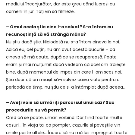
mediului înconjurător, dar este greu când lucrezi cu
oameni în jur. Toți vin să filmeze…
– Omul acela știe cine l-a salvat? S-a întors cu
recunoștință să vă strângă mâna?
Nu știu dacă știe. Niciodată nu s-a întors cineva la noi.
Adică eu, cel puțin, nu am avut acestă bucurie – ca
cineva să mă caute, după ce se recuperează. Poate
eram și mai mulțumit dacă vedeam că acel om trăiește
bine, după momentul de impas din care l-am scos noi.
Știu doar că am reușit să-i salvez cuiva viața pentru o
perioadă de timp, nu știu ce s-a întâmplat după aceea…
– Aveți voie să urmăriți parcursul unui caz? Sau
procedurile nu vă permit?
Cred că se poate, uman vorbind. Dar fiind foarte multe
cazuri… în viața ta, ca pompier, cazurile și poveștile vin
unele peste altele… Încerc să nu mă las impregnat foarte