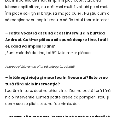
Da, îmi doresc de mult timp. Îmi plac copiii. Adică eu
iubesc copiii altora, cu atât mai mult îi voi iubi pe ai mei.
Îmi place să-i ţin în braţe, să mă joc cu ei… Nu ştiu cum o
să reacţionez cu copilul meu, o să fie totul foarte intens!
– Fetița voastră ascultă acest interviu din burtica
Andreei. Ce ți-ar plăcea să spună despre tine, tatăl
ei, când va împlini 18 ani?
„Sunt mândră de tine, tată!” Asta mi-ar plăcea.
Andreea și Răzvan au aflat că așteaptă… o fetiță!
– Întâlneşti viaţa şi moartea în fiecare zi? Este vreo
tură fără nicio intervenţie?
Lucrăm în ture, deci nu chiar zilnic. Dar nu există tură fără
nicio intervenție. Lumea poate crede că pompierii stau şi
dorm sau se plictisesc, nu fac nimic, dar…