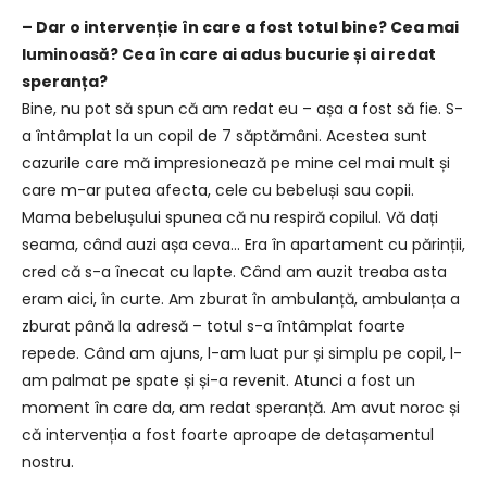
– Dar o intervenție în care a fost totul bine? Cea mai
luminoasă? Cea în care ai adus bucurie și ai redat
speranța?
Bine, nu pot să spun că am redat eu – așa a fost să fie. S-
a întâmplat la un copil de 7 săptămâni. Acestea sunt
cazurile care mă impresionează pe mine cel mai mult și
care m-ar putea afecta, cele cu bebeluși sau copii.
Mama bebelușului spunea că nu respiră copilul. Vă dați
seama, când auzi așa ceva… Era în apartament cu părinții,
cred că s-a înecat cu lapte. Când am auzit treaba asta
eram aici, în curte. Am zburat în ambulanță, ambulanța a
zburat până la adresă – totul s-a întâmplat foarte
repede. Când am ajuns, l-am luat pur și simplu pe copil, l-
am palmat pe spate și și-a revenit. Atunci a fost un
moment în care da, am redat speranță. Am avut noroc și
că intervenția a fost foarte aproape de detașamentul
nostru.