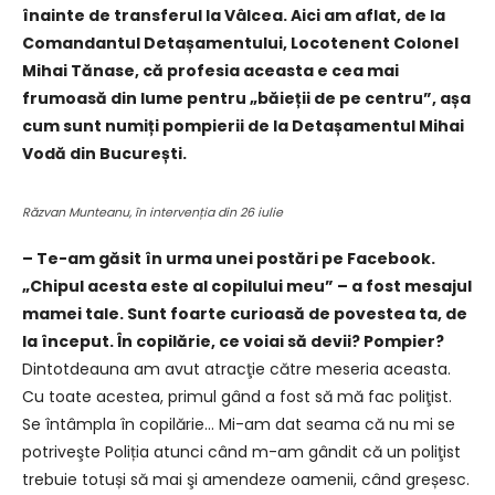
înainte de transferul la Vâlcea. Aici am aflat, de la
Comandantul Detașamentului, Locotenent Colonel
Mihai Tănase, că profesia aceasta e cea mai
frumoasă din lume pentru „băieții de pe centru”, așa
cum sunt numiți pompierii de la Detașamentul Mihai
Vodă din București.
Răzvan Munteanu, în intervenția din 26 iulie
– Te-am găsit în urma unei postări pe Facebook.
„Chipul acesta este al copilului meu” – a fost mesajul
mamei tale. Sunt foarte curioasă de povestea ta, de
la început. În copilărie, ce voiai să devii? Pompier?
Dintotdeauna am avut atracţie către meseria aceasta.
Cu toate acestea, primul gând a fost să mă fac poliţist.
Se întâmpla în copilărie… Mi-am dat seama că nu mi se
potriveşte Poliția atunci când m-am gândit că un poliţist
trebuie totuși să mai şi amendeze oamenii, când greșesc.