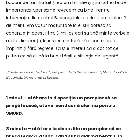
bucure de familia lui! Și eu am familie şi ştiu cât este de
importantă! Sper să ne revedem cu bine! Pentru
intervenția din centrul Bucureștiului a primit și o diplomă
de merit. Am văzut maturitate la el și îi doresc să
continue în acest ritm. Și mi-as dori sa țină minte vorbele
mele: dimineaţa, la iesirea din tură, să plece mereu
împlinit şi fără regrete, să stie mereu că a dat tot ce
putea ca să ducă la bun sfârşit o situaţie de urgență.
„Băieții de pe centru” sunt pompierii de la Detașamentul „Mihai Vodă” din
București. Un renume al breslei
1 minut – atât are la dispoziție un pompier să se
pregătească, atunci când sună alarma pentru
SMURD.
3 minute – atât are la dispoziție un pompier să se
pregătească, atunci când sună alarma pentru un