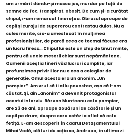
am urmărit dându-și masca jos, murdar pe față de
semne de foc, transpirat, obosit. De cum și-a curățat
chipul, i-am remarcat tinerețea. Obrazul aproape de
copil și curajul de supererou contrastau duios. Nu a
cules merite, ci s-a amestecat în mulțimea
profesioniștilor, de parcă ceea ce tocmai făcuse era
un lucru firesc… Chipul lui este un chip de ținut minte,
pentru că unele meserii chiar sunt nepământene.
Oamenii aceștia tineri văd lucruri cumplite, iar
profunzimea privirii lor nu e cea a colegilor de
generație. Omul acesta era un anonim. „Un
pompier”. Am vrut să îi aflu povestea, așa că l-am
căutat. Și, din „anonim” a devenit protagonistul
acestui interviu. Răzvan Munteanu este pompier,
are 23 de ani, aproape două luni de căsătorie și un
copil pe drum, despre care astăzi a aflat că este
fetiță. L-am descoperit în cadrul Detașamentului
Mihai Vodă, alături de soția sa, Andreea, în ultima zi