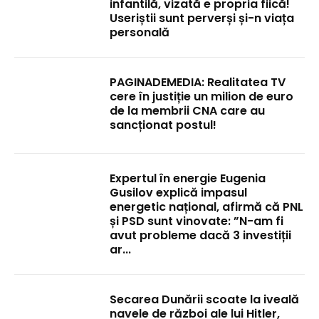
infantilă, vizată e propria fiică!
Useriștii sunt perverși și-n viața
personală
PAGINADEMEDIA: Realitatea TV
cere în justiție un milion de euro
de la membrii CNA care au
sancționat postul!
Expertul în energie Eugenia
Gusilov explică impasul
energetic național, afirmă că PNL
și PSD sunt vinovate: ”N-am fi
avut probleme dacă 3 investiții
ar...
Secarea Dunării scoate la iveală
navele de război ale lui Hitler,