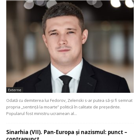
Externe
Odată cu demiterea lui Fedorov, Zelenski s-ar putea să-și fi semnat
propria „sentință la moarte” politică în calitate de președinte.
Popularul fost ministru ucrainean al...
Sinarhia (VII). Pan-Europa și nazismul: punct –
contrapunct