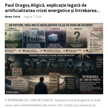
Paul Dragoș Aligică, explicație legată de
artificialitatea crizei energetice și întrebarea...
News Solid
-
august 7, 2026
Editoriale
O ÎNTREBARE DE 1.000 DE PUNCTE. Actuala criză energetică nu este
ceva care a lovit România din senin. Din contră. Ea urmează un