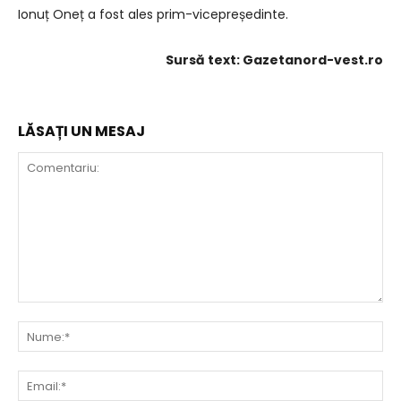
Ionuț Oneț a fost ales prim-vicepreședinte.
Sursă text: Gazetanord-vest.ro
LĂSAȚI UN MESAJ
Comentariu:
Nu
Ema