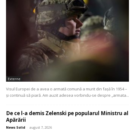
Externe
Visul Europei de a avea o armată comună a murit din fașă în 1954 –
și continuă să piară. Am auzit adesea vorbindu-se despre „armata...
De ce l-a demis Zelenski pe popularul Ministru al
Apărării
News Solid
-
august 7, 2026