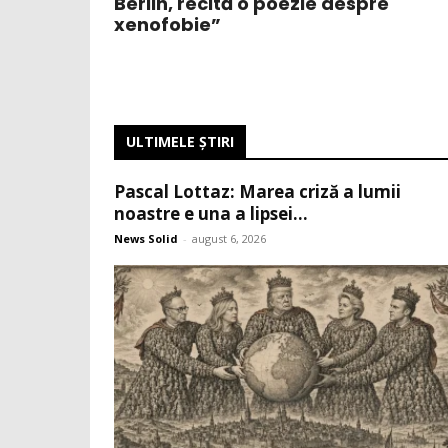
Berlin, recită o poezie despre
xenofobie”
ULTIMELE ŞTIRI
Pascal Lottaz: Marea criză a lumii
noastre e una a lipsei...
News Solid
-
august 6, 2026