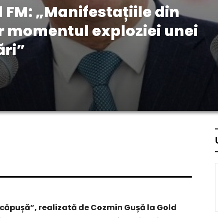
d FM: „Manifestațiile din
ar momentul exploziei unei
ări”
n căpușă”, realizată de Cozmin Gușă la Gold