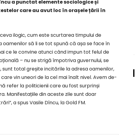
încu a punctat elemente sociologice și
estelor care au avut loc în orașele țării în
r ceva ilogic, cum este scurtarea timpului de
 oamenilor să li se tot spună că așa se face în
ai ce le convine atunci când impun tot felul de
ională – nu se strigă împotriva guvernului, se
unt total greșite incitările la adresa oamenilor,
e care vin uneori de la cel mai înalt nivel. Avem de-
ă refer la politicienii care au fost surprinși
. Manifestațiile din aceste zile sunt doar
ări”, a spus Vasile Dîncu, la Gold FM.