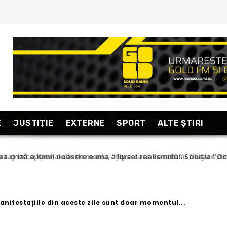
E
JUSTIŢIE
EXTERNE
SPORT
ALTE ŞTIRI
taj excepțional din Armenia, “țara care se uită în fiecare dim
anifestațiile din aceste zile sunt doar momentul...