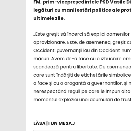
FM, prim-vicepreședintele PSD Vasile D
legături cu manifestări politice ale prot
ultimele zile.
„Este greșit să încerci să explici oamenilo
aprovizionare. Este, de asemenea, greșit ca
Occident; guvernanții iau din Occident num
măsuri. Avem de-a face cu o izbucnire emoț
scandează pentru libertate. De asemenea, s
care sunt îndârjiți de etichetările simbolic
a face și cu o aroganță a guvernanților, și m
nerespectând reguli pe care le impun altora
momentul exploziei unei acumulări de frustr
LĂSAȚI UN MESAJ