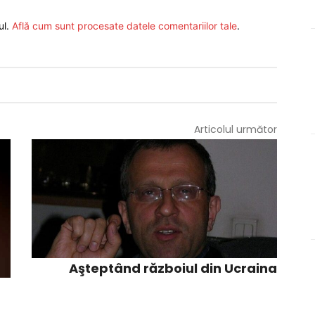
ul.
Află cum sunt procesate datele comentariilor tale
.
Articolul următor
Aşteptând războiul din Ucraina