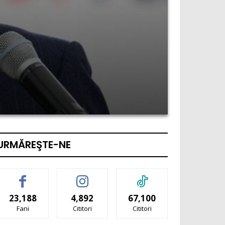
URMĂREŞTE-NE
23,188
4,892
67,100
Fani
Cititori
Cititori