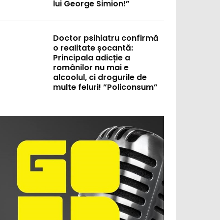
lui George Simion!”
Doctor psihiatru confirmă
o realitate șocantă:
Principala adicție a
românilor nu mai e
alcoolul, ci drogurile de
multe feluri! ”Policonsum”