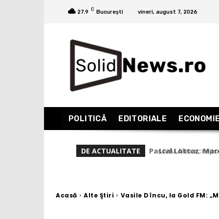
C
27.9
București
vineri, august 7, 2026
POLITICĂ
EDITORIALE
ECONOMI
Liviu Alexa, repor
DE ACTUALITATE
(Partea 1)
Acasă
Alte Ştiri
Vasile Dîncu, la Gold FM: „M