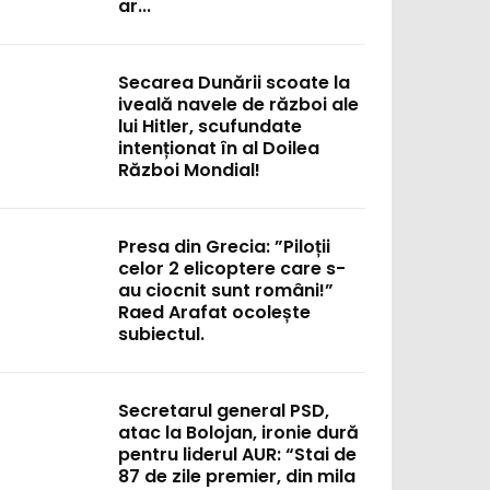
ar...
Secarea Dunării scoate la
iveală navele de război ale
lui Hitler, scufundate
intenționat în al Doilea
Război Mondial!
Presa din Grecia: ”Piloții
celor 2 elicoptere care s-
au ciocnit sunt români!”
Raed Arafat ocolește
subiectul.
Secretarul general PSD,
atac la Bolojan, ironie dură
pentru liderul AUR: “Stai de
87 de zile premier, din mila