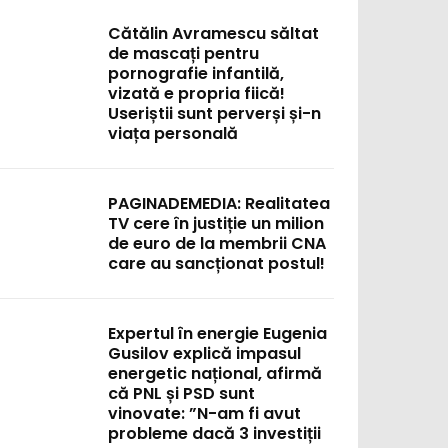
Cătălin Avramescu săltat
de mascați pentru
pornografie infantilă,
vizată e propria fiică!
Useriștii sunt perverși și-n
viața personală
PAGINADEMEDIA: Realitatea
TV cere în justiție un milion
de euro de la membrii CNA
care au sancționat postul!
:
Expertul în energie Eugenia
Gusilov explică impasul
energetic național, afirmă
că PNL și PSD sunt
vinovate: ”N-am fi avut
probleme dacă 3 investiții