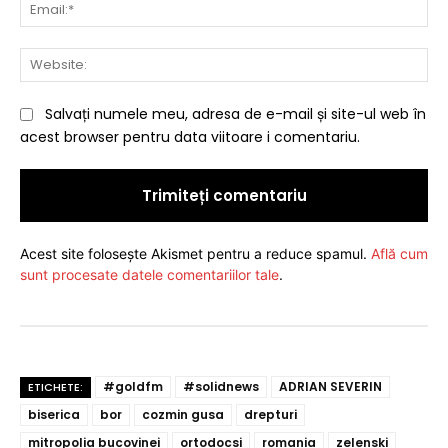
Ema
Web
Salvați numele meu, adresa de e-mail și site-ul web în
acest browser pentru data viitoare i comentariu.
Acest site folosește Akismet pentru a reduce spamul.
Află cum
sunt procesate datele comentariilor tale
.
#goldfm
#solidnews
ADRIAN SEVERIN
ETICHETE:
biserica
bor
cozmin gusa
drepturi
mitropolia bucovinei
ortodocsi
romania
zelenski