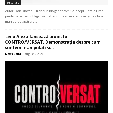
Editoriale
Autor: Dan Diaconu, trenduri.blogspot.com Să începi lupta cu Iranul
pentru a te trezi obligat să o abandonezi pentru că ai rămas fără
muniție de apărare...
Liviu Alexa lansează proiectul
CONTRO/VERSAT. Demonstrația despre cum
suntem manipulați și...
News Solid
-
august 6, 2026