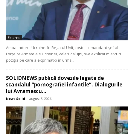
Externe
Ambasadorul Ucrainei în Regatul Unit, fostul comandant-şef al
Forţelor Armate ale Ucrainei, Valeri Zalujni, şi-a explicat miercuri
poziţia pe care a exprimat-o în urmă...
SOLIDNEWS publică dovezile legate de
scandalul “pornografiei infantile”. Dialogurile
lui Avramescu...
News Solid
-
august 5, 2026