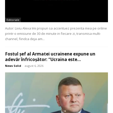
Editoriale
Autor: Liviu Alexa Imi propun sa accentuez prezenta mea pe online
printr-o emisiune de 30 de minute in fiecare zi, transmisa multi-
channel, fiindca deja am...
Fostul șef al Armatei ucrainene expune un
adevăr înfricoșător: “Ucraina este...
News Solid
-
august 6, 2026