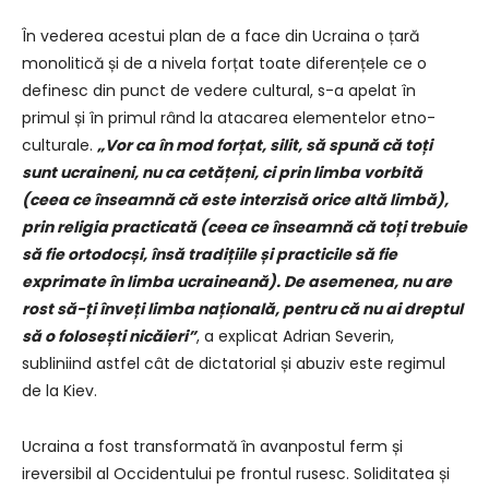
În vederea acestui plan de a face din Ucraina o țară
monolitică și de a nivela forțat toate diferențele ce o
definesc din punct de vedere cultural, s-a apelat în
primul și în primul rând la atacarea elementelor etno-
culturale.
„Vor ca în mod forțat, silit, să spună că toți
sunt ucraineni, nu ca cetățeni, ci prin limba vorbită
(ceea ce înseamnă că este interzisă orice altă limbă),
prin religia practicată (ceea ce înseamnă că toți trebuie
să fie ortodocși, însă tradițiile și practicile să fie
exprimate în limba ucraineană). De asemenea, nu are
rost să-ți înveți limba națională, pentru că nu ai dreptul
să o folosești nicăieri”
, a explicat Adrian Severin,
subliniind astfel cât de dictatorial și abuziv este regimul
de la Kiev.
Ucraina a fost transformată în avanpostul ferm și
ireversibil al Occidentului pe frontul rusesc. Soliditatea și