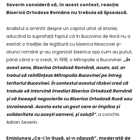
Severin consideră că, în acest context, reacția
Bisericii Ortodoxe Române nu trebuia să lipsească.
Analistul a amintit despre un capitol uitat al istoriei,
aducând la suprafață faptul că în Bucovina de Nord nu a
existat o tradiție de legătură cu biserica Moscovei și-
atunci românii și-au organizat biserica așa cum au putut,
până când s-a creat, în 1918, o Mitropolie a Bucovinei.
„În
acest sens, Biserica Ortodoxă Română, acum, azi, ar
trebui să reînființeze Mitropolia Bucovinei pe întreg
teritoriul Bucovinei. În contextul acestui război cred că
trebuie să intervină imediat Biserica Ortodoxă Română
și să înceapă negocierile cu Biserica Ortodoxă Rusă sau
Ucraineană. Acesta este un gest care ar implica și
solidaritate cu acești oameni, și soluții”
, a conchis
Adrian Severin.
Emisiunea „Ce-i în Gușă, și-n căpușă”, moderată de