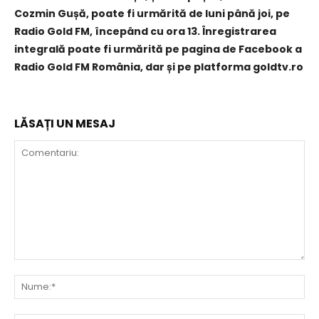
Cozmin Gușă, poate fi urmărită de luni până joi, pe
Radio Gold FM, începând cu ora 13. Înregistrarea
integrală poate fi urmărită pe pagina de Facebook a
Radio Gold FM România, dar și pe platforma goldtv.ro
LĂSAȚI UN MESAJ
Comentariu:
Nu