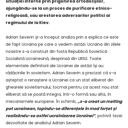
situației interne prin prigonirea ortodocșilor,
ajungându-se la un proces de purificare etnico-
religioasă, sau arestarea adversarilor politici ai
regimului de la Kiev
.
Adrian Severin și-a început analiza prin a explica ce este
de fapt Ucraina pe care o vedem astăzi. Ucraina din zilele
noastre s-a construit din fosta Republică Sovietică
Socialistă Ucraineană, desprinsă din URSS. Toate
elementele definitorii ale Ucrainei de astăzi își au
rădăcinile în sovietism. Adrian Severin a precizat că s-a
așteptat o renaștere a Ucrainei ca un stat eliberat din
ghearele sovietismului, tocmai pentru ca acest nou stat
eliberat să se poată integra, într-o formă sau alta, în
mecanismele europene. În schimb,
„s-a creat un melting
pot ucrainean, topindu-se diferențele în mod forțat și
realizându-se astfel ucrainizarea Ucrainei”
, potrivit tezei
dezvoltate de analistul Adrian Severin.