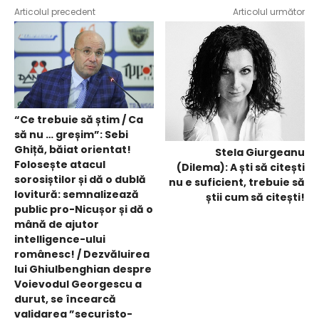
Articolul precedent
Articolul următor
“Ce trebuie să știm / Ca
să nu … greșim”: Sebi
Ghiță, băiat orientat!
Stela Giurgeanu
Folosește atacul
(Dilema): A ști să citești
sorosiștilor și dă o dublă
nu e suficient, trebuie să
lovitură: semnalizează
știi cum să citești!
public pro-Nicușor și dă o
mână de ajutor
intelligence-ului
românesc! / Dezvăluirea
lui Ghiulbenghian despre
Voievodul Georgescu a
durut, se încearcă
validarea ”securisto-