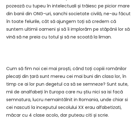
pozează cu tupeu în intelectuali și trăiesc pe picior mare
din banii din ONG-uri, sanchi societate civilă, ne-au făcut
în toate felurile, cât să ajungem toți să credem că
suntem ultimii oameni și să îi implorăm pe stăpânii lor să
vină să ne preia cu totul și să ne scoată la liman.
Cum să fim noi cei mai proști, când toți copiii românilor
plecați din țară sunt mereu cei mai buni din clasa lor, în
timp ce ai lor pun degetul ca să se semneze? Sunt sute,
mii de analfabeți în Europa care nu știu nici sa isi facă
semnatura, lucru nemaintâlnit in Romania, unde chiar si
cei nascuti la inceputul secolului XX erau alfabetizati,
măcar cu 4 clase acolo, dar puteau citi și scrie.