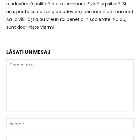
o adevărată politică de exterminare. Fizică și psihică. Și
așa, poate se conving de adevăr și cei care încă mai cred
că „civilii” ăștia au vreun rol benefic in societate. Nu au,
sunt doar niște viermi.
LĂSAȚI UN MESAJ
Comentariu:
Nu
Ema