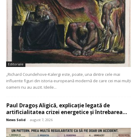
Editoriale
„Richard Coundehove-Kalergi este, poate, una dintre cele mai
influente figuri din istoria europeană modernă de care cei mai mulți
oameni nu au auzit. Ideile...
Paul Dragoș Aligică, explicație legată de
artificialitatea crizei energetice și întrebarea...
News Solid
-
august 7, 2026