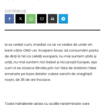
DISTRIBUIE:
Ia sa vedeți cum, imediat ce se va vedea de unde vin
banii către ONG-uri, începem brusc să consumăm pasta
de dinți la fel ca ceilalți europeni, nu mai suntem știrbi și
urâți, nu mai suntem nici bețivii și nici proștii Europei, așa
cum ni se stoarce lămâia prin tot felul de statistici false
emanate pe baza datelor culese sanchi de oneghiștii
noștri, de 36 de ani încoace.
Toate hahalerele astea cu școlile neterminate care