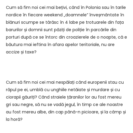
Cum să fim noi cei mai bețivi, când în Polonia sau în tarile
nordice în fiecare weekend „doamnele” înveșmântate în
blănuri scumpe se târăsc în 4 labe pe trotuarele din fața
barurilor și domnii sunt păziți de poliție în parcările din
porturi după ce se întorc din croazierele de o noapte, că e
băutura mai ieftina în afara apelor teritoriale, nu are
accize și taxe?
Cum să fim noi cei mai nespălați când europenii stau cu
râpul pe ei, umblă cu unghiile netăiate și murdare și cu
ciorapii găuriți? Când straiele țăranilor lor au fost mereu
gri sau negre, să nu se vadă jegul, în timp ce ale noastre
au fost mereu albe, din cap până-n picioare, și la câmp și
la horă?