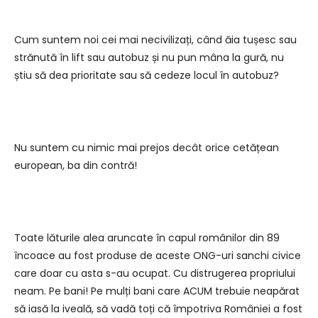
Cum suntem noi cei mai necivilizați, când ăia tușesc sau
strănută în lift sau autobuz și nu pun mâna la gură, nu
știu să dea prioritate sau să cedeze locul în autobuz?
Nu suntem cu nimic mai prejos decât orice cetățean
european, ba din contră!
Toate lăturile alea aruncate în capul românilor din 89
încoace au fost produse de aceste ONG-uri sanchi civice
care doar cu asta s-au ocupat. Cu distrugerea propriului
neam. Pe bani! Pe mulți bani care ACUM trebuie neapărat
să iasă la iveală, să vadă toți că împotriva României a fost