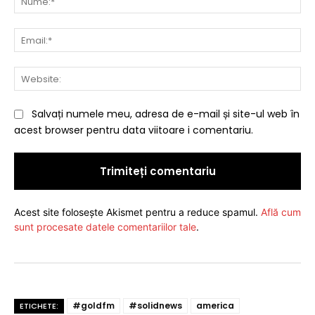
Ema
Web
Salvați numele meu, adresa de e-mail și site-ul web în
acest browser pentru data viitoare i comentariu.
Acest site folosește Akismet pentru a reduce spamul.
Află cum
sunt procesate datele comentariilor tale
.
#goldfm
#solidnews
america
ETICHETE: