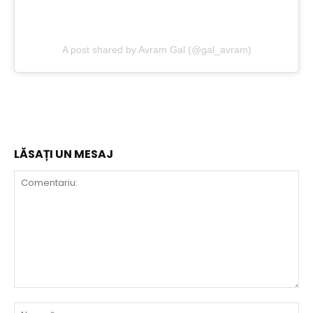
A post shared by Avram Gal (@gal_avram)
LĂSAȚI UN MESAJ
Comentariu:
Nu