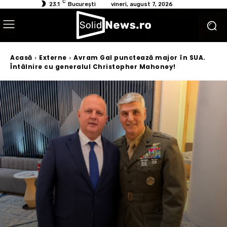
C
23.1
București
vineri, august 7, 2026
Acasă
Externe
Avram Gal punctează major în SUA.
Întâlnire cu generalul Christopher Mahoney!