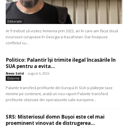
Editoriale
Ar fi trebuit să vizitez Armenia prin 2023, an în care am făcut două
incursiuni curajoase în Georgia și Kazahstan. Dar începuse
conflictul cu...
Politico: Palantir își trimite ilegal încasările în
SUA pentru a evita...
News Solid
-
august 6, 2026
Externe
Palantir transferă profiturile din Europa în SUA și plătește taxe
minime pe continent, arată un nou raport Palantir transferă
profiturile obținute din operațiunile sale europene...
SRS: Misteriosul domn Bușoi este cel mai
proeminent vinovat de distrugerea...