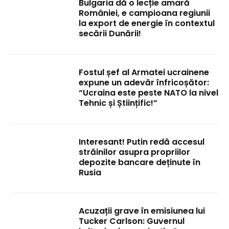
Bulgaria dă o lecție amară
României, e campioana regiunii
la export de energie în contextul
secării Dunării!
Fostul șef al Armatei ucrainene
expune un adevăr înfricoșător:
“Ucraina este peste NATO la nivel
Tehnic și Științific!”
Interesant! Putin redă accesul
străinilor asupra propriilor
depozite bancare deținute în
Rusia
Acuzații grave în emisiunea lui
Tucker Carlson: Guvernul