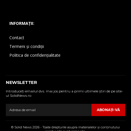
INFORMAȚII:
Contact
Termeni și condiții
Politica de confidențialitate
NEWSLETTER
Introduceţi emailul dvs. mai jos pentru a primi ultimele ştiri de pe site-
ul SolidNews.ro
ABONAŢI-VĂ
© Solid News 2026 - Toate drepturile asupra materialelor şi conţinutului