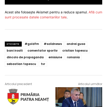
Acest site folosește Akismet pentru a reduce spamul.
Află cum
sunt procesate datele comentariilor tale
.
#goldfm
#solidnews
andrei gusa
ETICHETE:
bani irositi
comentator sportiv
cristian topescu
dincolo de propaganda
emisiune
romania
sebastian topescu
tvr
Articolul precedent
Articolul următor