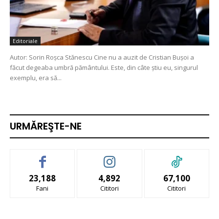
Editoriale
Autor: Sorin Roșca Stănescu Cine nu a auzit de Cristian Bușoi a
făcut degeaba umbră pământului. Este, din câte știu eu, singurul
exemplu, era să...
URMĂREŞTE-NE
23,188
4,892
67,100
Fani
Cititori
Cititori