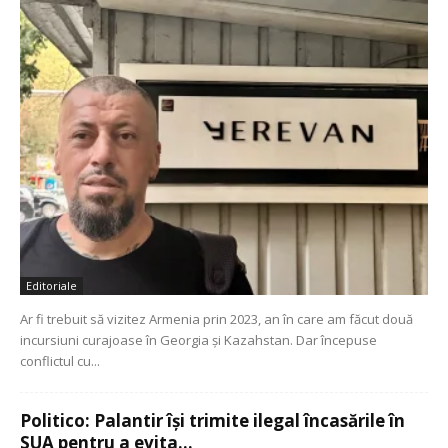
Editoriale
Ar fi trebuit să vizitez Armenia prin 2023, an în care am făcut două
incursiuni curajoase în Georgia și Kazahstan. Dar începuse
conflictul cu...
Politico: Palantir își trimite ilegal încasările în
SUA pentru a evita...