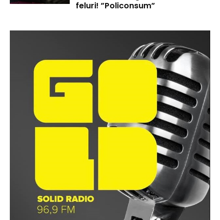
feluri! ”Policonsum”