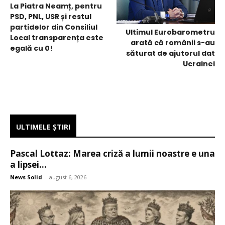
La Piatra Neamț, pentru
PSD, PNL, USR și restul
partidelor din Consiliul
Ultimul Eurobarometru
Local transparența este
arată că românii s-au
egală cu 0!
săturat de ajutorul dat
Ucrainei
ULTIMELE ŞTIRI
Pascal Lottaz: Marea criză a lumii noastre e una
a lipsei...
News Solid
-
august 6, 2026