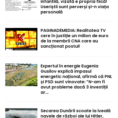
infantilă, vizată e propria fiică!
Useriștii sunt perverși și-n viața
personală
PAGINADEMEDIA: Realitatea TV
cere în justiție un milion de euro
de la membrii CNA care au
sancționat postul!
Expertul în energie Eugenia
Gusilov explică impasul
energetic național, afirmă că PNL
și PSD sunt vinovate: ”N-am fi
avut probleme dacă 3 investiții
ar...
Secarea Dunării scoate la iveală
navele de război ale lui Hitler,