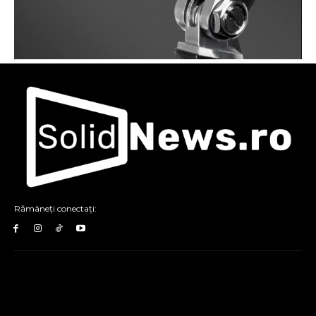
Rămâneți conectați: