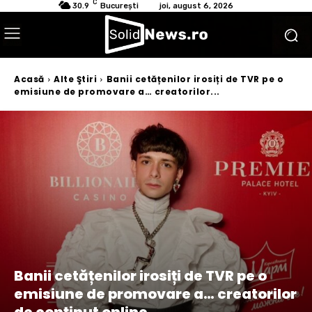
C
30.9
București
joi, august 6, 2026
Acasă
Alte Ştiri
Banii cetățenilor irosiți de TVR pe o
emisiune de promovare a… creatorilor...
Banii cetățenilor irosiți de TVR pe o
emisiune de promovare a… creatorilor
de conținut online