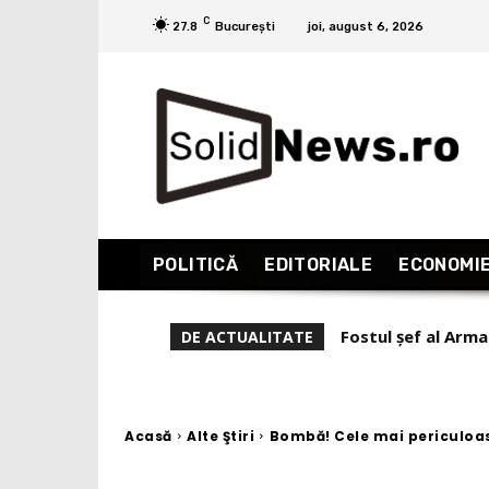
C
27.8
București
joi, august 6, 2026
POLITICĂ
EDITORIALE
ECONOMI
SOLIDNEWS publică
DE ACTUALITATE
cu mama copiilor s
Acasă
Alte Ştiri
Bombă! Cele mai periculoase