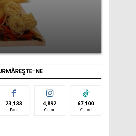
URMĂREŞTE-NE
23,188
4,892
67,100
Fani
Cititori
Cititori