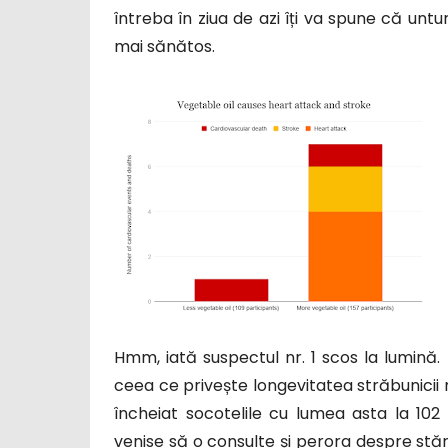
întreba în ziua de azi îți va spune că un
mai sănătos.
Hmm, iată suspectul nr. 1 scos la lumină
ceea ce privește longevitatea străbunici
încheiat socotelile cu lumea asta la 102
venise să o consulte și perora despre stăril