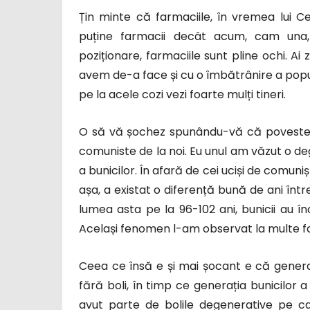
Țin minte că farmaciile, în vremea lui Ce
puține farmacii decât acum, cam una,
poziționare, farmaciile sunt pline ochi. Ai
avem de-a face și cu o îmbătrânire a populaț
pe la acele cozi vezi foarte mulți tineri.
O să vă șochez spunându-vă că povestea
comuniste de la noi. Eu unul am văzut o deg
a bunicilor. În afară de cei uciși de comuniști
așa, a existat o diferență bună de ani între
lumea asta pe la 96-102 ani, bunicii au înc
Același fenomen l-am observat la multe fam
Ceea ce însă e și mai șocant e că generaț
fără boli, în timp ce generația bunicilor a
avut parte de bolile degenerative pe c