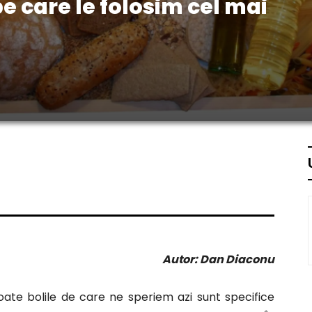
e care le folosim cel mai
Autor: Dan Diaconu
oate bolile de care ne speriem azi sunt specifice