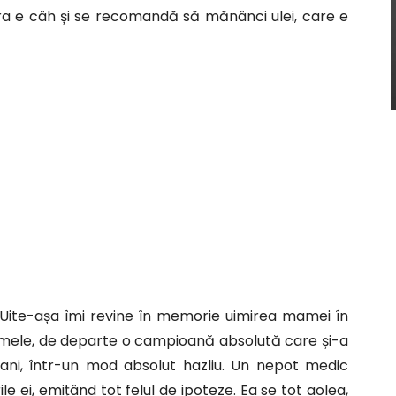
tura e câh și se recomandă să mănânci ulei, care e
. Uite-așa îmi revine în memorie uimirea mamei în
i mele, de departe o campioană absolută care și-a
 ani, într-un mod absolut hazliu. Un nepot medic
e ei, emițând tot felul de ipoteze. Ea se tot aolea,