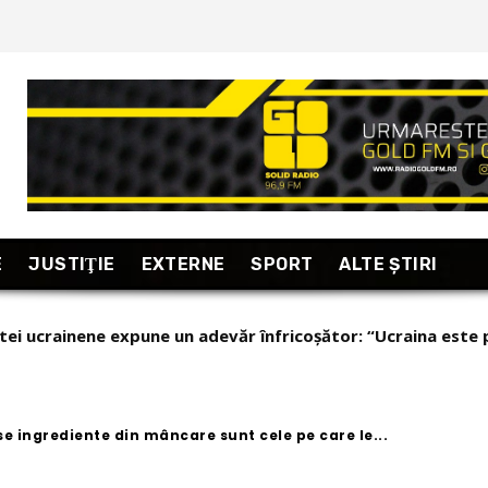
E
JUSTIŢIE
EXTERNE
SPORT
ALTE ŞTIRI
 dovezile legate de scandalul “pornografiei infantile”. Dial
ăi și declarația acesteia!
 ingrediente din mâncare sunt cele pe care le...