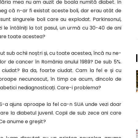
pilăria mea nu am auzit de boala numită diabet. În
eg că n-ar fi existat aceste boli, dar erau atât de
 sunt singurele boli care au explodat. Parkinsonul,
i le întâlniți la tot pasul, un urmă cu 30-40 de ani
are toate acestea?
 sub ochii noștri și, cu toate acestea, încă nu ne-
rilor de cancer în România anului 1989? De sub 5%.
 ciudat? Ba da, foarte ciudat. Cam la fel e și cu
aproape necunoscut, în timp ce acum, dincolo de
iabetici nediagnosticați. Care-i problema?
 S-a ajuns aproape la fel ca-n SUA unde vezi doar
are la diabetul juvenil. Copii de sub zece ani care
 Ce anume e greșit?