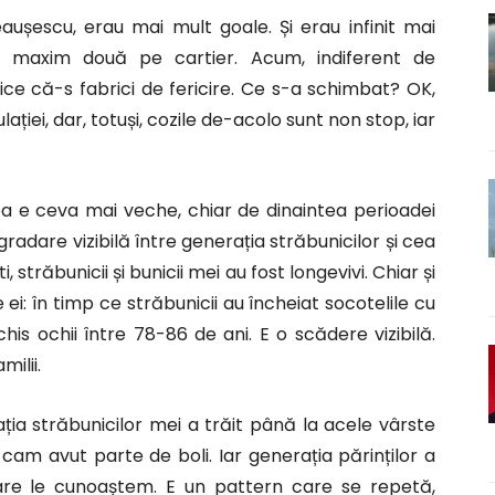
aușescu, erau mai mult goale. Și erau infinit mai
 maxim două pe cartier. Acum, indiferent de
 zice că-s fabrici de fericire. Ce s-a schimbat? OK,
iei, dar, totuși, cozile de-acolo sunt non stop, iar
 e ceva mai veche, chiar de dinaintea perioadei
radare vizibilă între generația străbunicilor și cea
, străbunicii și bunicii mei au fost longevivi. Chiar și
 ei: în timp ce străbunicii au încheiat socotelile cu
his ochii între 78-86 de ani. E o scădere vizibilă.
ilii.
ia străbunicilor mei a trăit până la acele vârste
 cam avut parte de boli. Iar generația părinților a
are le cunoaștem. E un pattern care se repetă,