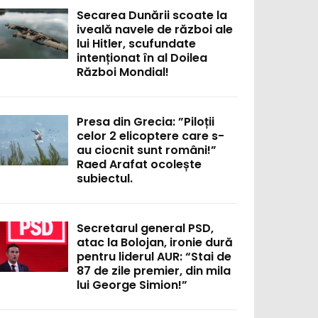
Secarea Dunării scoate la
iveală navele de război ale
lui Hitler, scufundate
intenționat în al Doilea
Război Mondial!
Presa din Grecia: ”Piloții
celor 2 elicoptere care s-
au ciocnit sunt români!”
Raed Arafat ocolește
subiectul.
Secretarul general PSD,
atac la Bolojan, ironie dură
pentru liderul AUR: “Stai de
87 de zile premier, din mila
lui George Simion!”