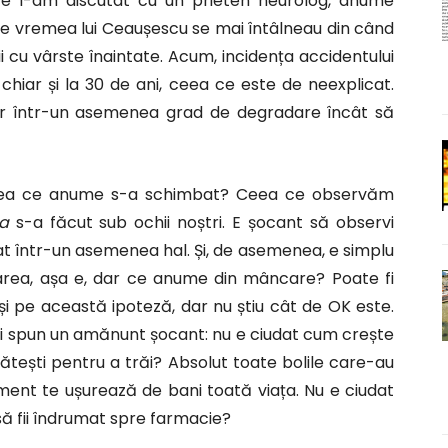
e l-am discutat cu un prieten neurolog, anume
 Pe vremea lui Ceaușescu se mai întâlneau din când
 cu vârste înaintate. Acum, incidența accidentului
chiar și la 30 de ani, ceea ce este de neexplicat.
r într-un asemenea grad de degradare încât să
ea ce anume s-a schimbat? Ceea ce observăm
a
s-a făcut sub ochii noștri. E șocant să observi
dat într-un asemenea hal. Și, de asemenea, e simplu
area, așa e, dar ce anume din mâncare? Poate fi
 pe această ipoteză, dar nu știu cât de OK este.
ai spun un amănunt șocant: nu e ciudat cum crește
lătești pentru a trăi? Absolut toate bolile care-au
ament te ușurează de bani toată viața. Nu e ciudat
să fii îndrumat spre farmacie?