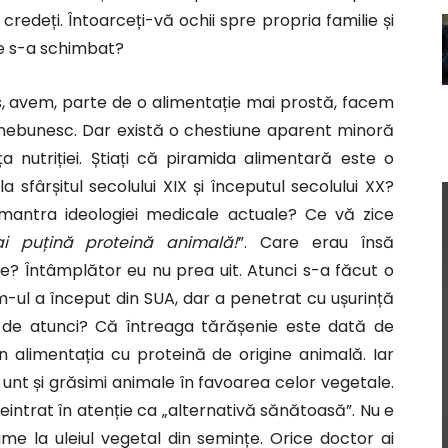
credeți. Întoarceți-vă ochii spre propria familie și
 ce s-a schimbat?
, avem, parte de o alimentație mai prostă, facem
t nebunesc. Dar există o chestiune aparent minoră
 nutriției. Știați că piramida alimentară este o
 sfârșitul secolului XIX și începutul secolului XX?
 mantra ideologiei medicale actuale? Ce vă zice
 puțină proteină animală!
”. Care erau însă
te? Întâmplător eu nu prea uit. Atunci s-a făcut o
m-ul a început din SUA, dar a penetrat cu ușurință
de atunci? Că întreaga tărășenie este dată de
 alimentația cu proteină de origine animală. Iar
nt și grăsimi animale în favoarea celor vegetale.
intrat în atenție ca „alternativă sănătoasă”. Nu e
e la uleiul vegetal din semințe. Orice doctor ai