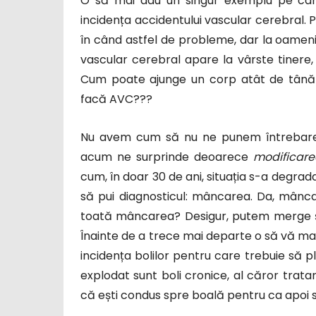
O să mai dau un singur exemplu pe car
incidența accidentului vascular cerebral.
în când astfel de probleme, dar la oamenii
vascular cerebral apare la vârste tinere, 
Cum poate ajunge un corp atât de tână
facă AVC???
Nu avem cum să nu ne punem întrebar
acum ne surprinde deoarece
modificare
cum, în doar 30 de ani, situația s-a degra
să pui diagnosticul: mâncarea. Da, mânc
toată mâncarea? Desigur, putem merge și
Înainte de a trece mai departe o să vă m
incidența bolilor pentru care trebuie să p
explodat sunt boli cronice, al căror trat
că ești condus spre boală pentru ca apoi 