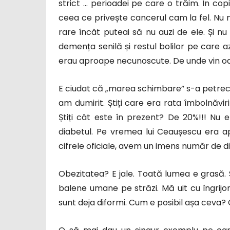
strict … perioadei pe care o trăim. În co
ceea ce privește cancerul cam la fel. Nu n
rare încât puteai să nu auzi de ele. Și nu
demența senilă și restul bolilor pe care az
erau aproape necunoscute. De unde vin o
E ciudat că „marea schimbare” s-a petrecut
am dumirit. Știți care era rata îmbolnăvi
Știți cât este în prezent? De 20%!!! Nu e
diabetul. Pe vremea lui Ceaușescu era 
cifrele oficiale, avem un imens număr de d
Obezitatea? E jale. Toată lumea e grasă.
balene umane pe străzi. Mă uit cu îngrijor
sunt deja diformi. Cum e posibil așa ceva?