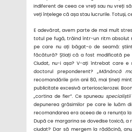
indiferent de ceea ce vreți sau nu vreți să 
veți înțelege că așa stau lucrurile. Totuși,
E adevărat, avem parte de mai mult stres
totul pe fugă, trăind într-un ritm absolu
pe care nu ați băgat-o de seamă: știința
făcătură? Știați că a fost modificată pe la
Ciudat, nu-i așa? V-ați întrebat care e
doctorul preponderent? „
Mănâncă mai
recomandările prin anii 80, mai țineți min
publicitate excesivă arteriosclerozei. Boo
„cortina de fier”. Ce spuneau
specialiștii
depunerea grăsimilor pe care le luăm din
recomandarea era aceea de a renunța la u
După ce margarina se dovedise toxică, a re
ciudat? Dar să mergem la rădăcină, anum