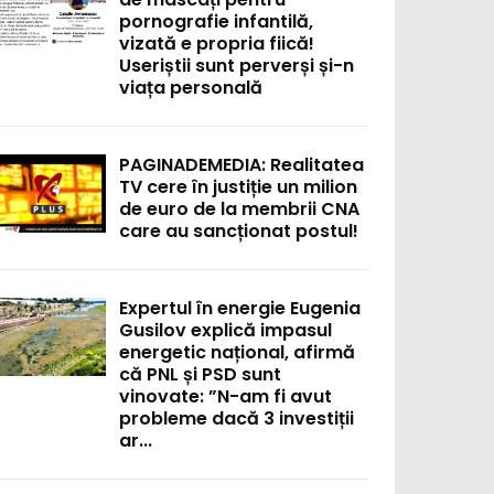
pornografie infantilă,
vizată e propria fiică!
Useriștii sunt perverși și-n
viața personală
PAGINADEMEDIA: Realitatea
TV cere în justiție un milion
de euro de la membrii CNA
care au sancționat postul!
Expertul în energie Eugenia
Gusilov explică impasul
energetic național, afirmă
că PNL și PSD sunt
vinovate: ”N-am fi avut
probleme dacă 3 investiții
ar...