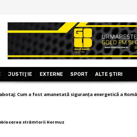
E
JUSTIŢIE
EXTERNE
SPORT
ALTE ŞTIRI
ILEMA): Cât de controlabilă mai este Inteligența Artificială
deblocarea strâmtorii Hormuz