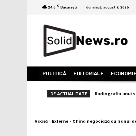
C
24.5
București
duminică, august 9, 2026
POLITICĂ
EDITORIALE
ECONOMI
Stela Giurgeanu (D
DE ACTUALITATE
Acasă
Externe
China negociază cu Iranul 