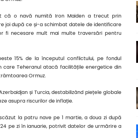
t că o navă numită Iron Maiden a trecut prin
re joi după ce și-a schimbat datele de identificare
or fi necesare mult mai multe traversări pentru
peste 15% de la începutul conflictului, pe fondul
în care Teheranul atacă facilitățile energetice din
strâmtoarea Ormuz.
Azerbaidjan și Turcia, destabilizând piețele globale
e asupra riscurilor de inflație.
 scăzut la patru nave pe 1 martie, a doua zi după
 24 pe zi în ianuarie, potrivit datelor de urmărire a