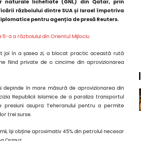
r naturale lichefiate (GNL) din Qatar, prin
cării războiului dintre SUA și Israel împotriva
 diplomatice pentru agenția de presă Reuters.
 6-a a războiului din Orientul Mijlociu
at joi în a șasea zi, a blocat practic această rută
ume fiind private de o cincime din aprovizionarea
l și depinde în mare măsură de aprovizionarea din
izia Republicii Islamice de a paraliza transportul
 presiuni asupra Teheranului pentru a permite
or trei surse.
i, își obține aproximativ 45% din petrolul necesar
rea Ormuz.