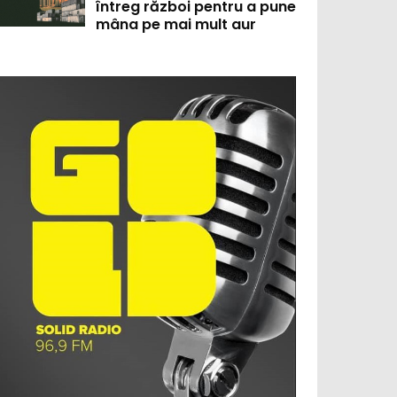
întreg război pentru a pune
mâna pe mai mult aur