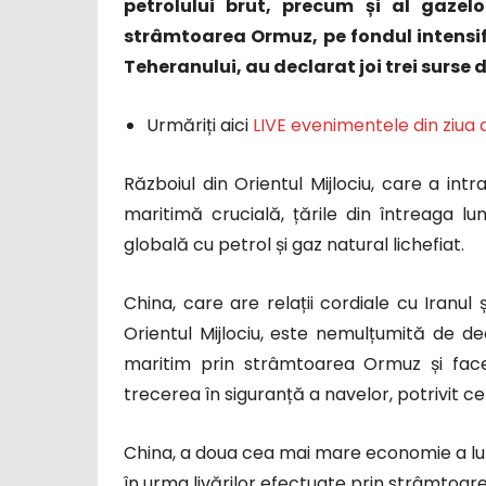
petrolului brut, precum și al gazelo
strâmtoarea Ormuz, pe fondul intensifi
Teheranului, au declarat joi trei surse
Urmăriți aici
LIVE evenimentele din ziua a
Războiul din Orientul Mijlociu, care a intr
maritimă crucială, țările din întreaga l
globală cu petrol și gaz natural lichefiat.
China, care are relații cordiale cu Iranu
Orientul Mijlociu, este nemulțumită de dec
maritim prin strâmtoarea Ormuz și face
trecerea în siguranță a navelor, potrivit cel
China, a doua cea mai mare economie a lumi
în urma livărilor efectuate prin strâmtoa