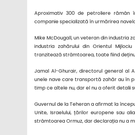
Aproximativ 300 de petroliere rămân în i
companie specializată în urmărirea navelo
Mike McDougall, un veteran din industria za
industria zahărului din Orientul Mijlo
tranzitează strâmtoarea, toate fiind deținu
Jamal Al-Ghurair, directorul general al A
unele nave care transportă zahăr au în p
timp ce altele nu, dar el nu a oferit detalii
Guvernul de la Teheran a afirmat la începu
Unite, Israelului, țărilor europene sau a
strâmtoarea Ormuz, dar declarația nu a m