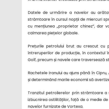
Datele de urmărire a navelor au arăta
strâmtoare în cursul nopții de miercuri sp
cu mențiunea „proprietar chinez”, dar v
calmarea piețelor globale.
Prețurile petrolului brut au crescut cu 
întreruperilor de producție, în contextul 
Golf, precum și navele care traversează 
Rachetele Iranului au ajuns până în Cipru, 
și determinând marile economii să avertizez
Tranzitul petrolierelor prin strâmtoare a
izbucnirea ostilităților, față de o medie de
navelor furnizate de Vortexa.