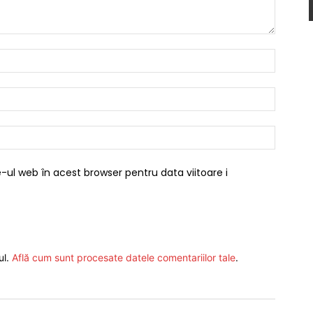
Nume:*
Email:*
Website
-ul web în acest browser pentru data viitoare i
ul.
Află cum sunt procesate datele comentariilor tale
.