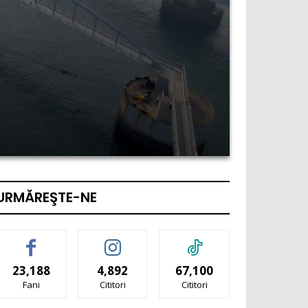
URMĂREŞTE-NE
23,188
4,892
67,100
Fani
Cititori
Cititori