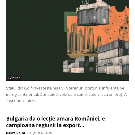
Externe
Statul din Golf investește masiv în terenuri, porturi și influență pe
întreg continentul. Dar obiectivele sale complicate vin cu un preț. A
fost unul dintre...
Bulgaria dă o lecție amară României, e
campioana regiunii la export...
News Solid
-
august 6, 2026