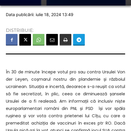
Data publicării: iulie 18, 2024 13:49
DISTRIBUIE:
În 30 de minute începe votul pro sau contra Ursulei Von
der Leyen, coșmarul nostru din plandemie și războiul
ucrainean. Situația e incertă, deoarece s-a reușit ca votul
să fie secretizat, în plic, ceea ce diminuează șansele
Ursulei de a fi realeasă. Am informații că inclusiv niște
europarlamentari români din PNL și PSD își vor spăla
rușinea și vor vota contra prietenei lui Cîțu, cu care a
premeditat achiziția de vaccinuri în exces ptr RO. Dacă
Ursula pică azi la vot, atunci se confirmă jocul SUA contra