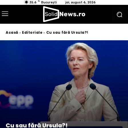
C
35.6
București
joi, august 6, 2026
Acasă
Editoriale
Cu sau fără Ursula?!
Cu sau fără Ursula?!