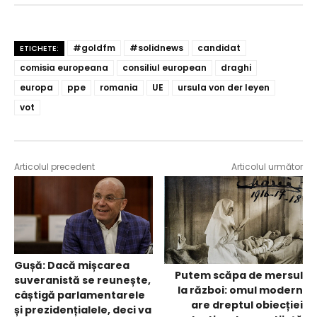
#goldfm
#solidnews
candidat
ETICHETE:
comisia europeana
consiliul european
draghi
europa
ppe
romania
UE
ursula von der leyen
vot
Articolul precedent
Articolul următor
Gușă: Dacă mișcarea
Putem scăpa de mersul
suveranistă se reunește,
la război: omul modern
câștigă parlamentarele
are dreptul obiecției
și prezidențialele, deci va