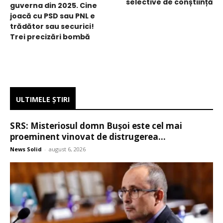
selective de conștiință
guverna din 2025. Cine
joacă cu PSD sau PNL e
trădător sau securici!
Trei precizări bombă
ULTIMELE ŞTIRI
SRS: Misteriosul domn Bușoi este cel mai
proeminent vinovat de distrugerea...
News Solid
-
august 6, 2026