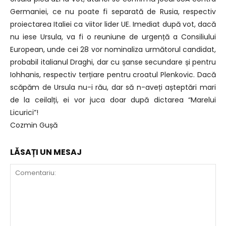
Germaniei, ce nu poate fi separată de Rusia, respectiv
proiectarea Italiei ca viitor lider UE. Imediat după vot, dacă
nu iese Ursula, va fi o reuniune de urgență a Consiliului
European, unde cei 28 vor nominaliza următorul candidat,
probabil italianul Draghi, dar cu șanse secundare și pentru
Iohhanis, respectiv terțiare pentru croatul Plenkovic. Dacă
scăpăm de Ursula nu-i rău, dar să n-aveți așteptări mari
de la ceilalți, ei vor juca doar după dictarea “Marelui
Licurici”!
Cozmin Gușă
LĂSAȚI UN MESAJ