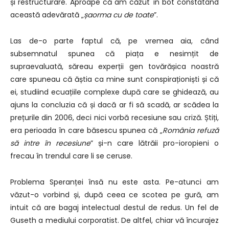
și restructurare. Aproape că am căzut în bot constatând
această adevărată „
șaorma cu de toate
”.
Las de-o parte faptul că, pe vremea aia, când
subsemnatul spunea că piața e nesimțit de
supraevaluată, săreau experții gen tovărășica noastră
care spuneau că ăștia ca mine sunt conspiraționiști și că
ei, studiind ecuațiile complexe după care se ghidează, au
ajuns la concluzia că și dacă ar fi să scadă, ar scădea la
prețurile din 2006, deci nici vorbă recesiune sau criză. Știți,
era perioada în care băsescu spunea că „
România refuză
să intre în recesiune
” și-n care lătrăii pro-ioropieni o
frecau în trendul care li se ceruse.
Problema Speranței însă nu este asta. Pe-atunci am
văzut-o vorbind și, după ceea ce scotea pe gură, am
intuit că are bagaj intelectual destul de redus. Un fel de
Guseth a mediului corporatist. De altfel, chiar vă încurajez