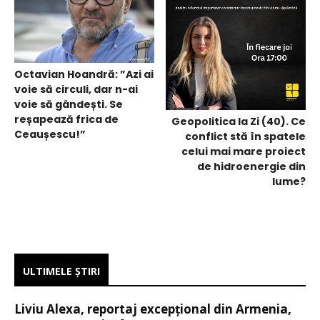
Octavian Hoandră: ”Azi ai
voie să circuli, dar n-ai
voie să gândești. Se
reșapează frica de
Geopolitica la Zi (40). Ce
Ceaușescu!”
conflict stă în spatele
celui mai mare proiect
de hidroenergie din
lume?
ULTIMELE ŞTIRI
Liviu Alexa, reportaj excepțional din Armenia,