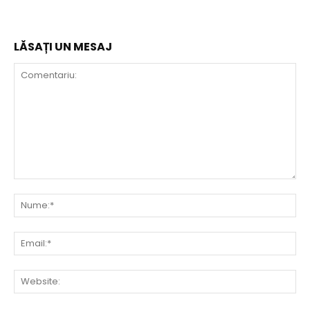
LĂSAȚI UN MESAJ
Comentariu:
Nu
Ema
Web