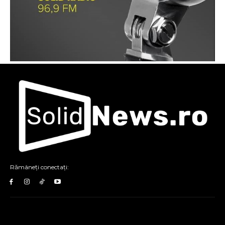
Rămâneți conectați: