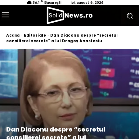
C
36.1
București
joi, august 6, 2026
Acasă
Editoriale
Dan Diaconu despre “secretul
consilierei secrete” a lui Dragoș Anastasiu
Dan Diaconu despre “secretul
consilierei secrete” a lui