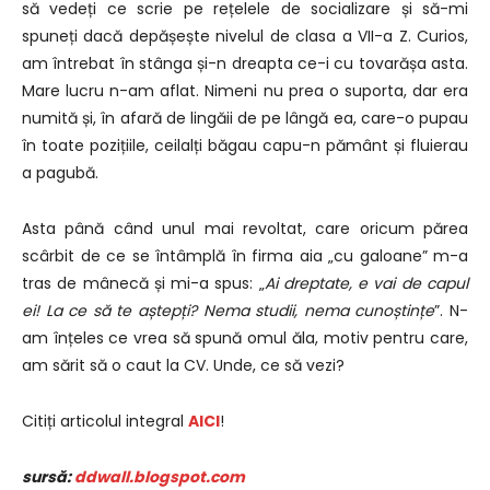
să vedeți ce scrie pe rețelele de socializare și să-mi
spuneți dacă depășește nivelul de clasa a VII-a Z. Curios,
am întrebat în stânga și-n dreapta ce-i cu tovarășa asta.
Mare lucru n-am aflat. Nimeni nu prea o suporta, dar era
numită și, în afară de lingăii de pe lângă ea, care-o pupau
în toate pozițiile, ceilalți băgau capu-n pământ și fluierau
a pagubă.
Asta până când unul mai revoltat, care oricum părea
scârbit de ce se întâmplă în firma aia „cu galoane” m-a
tras de mânecă și mi-a spus: „
Ai dreptate, e vai de capul
ei! La ce să te aștepți? Nema studii, nema cunoștințe
”. N-
am înțeles ce vrea să spună omul ăla, motiv pentru care,
am sărit să o caut la CV. Unde, ce să vezi?
Citiți articolul integral
AICI
!
sursă:
ddwall.blogspot.com