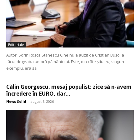
Editoriale
Autor: Sorin Roșca Stănescu Cine nu a auzit de Cristian Bușoi a
făcut degeaba umbră pământului. Este, din câte știu eu, singurul
exemplu, era să...
Călin Georgescu, mesaj populist: zice să n-avem
încredere în EURO, dar...
News Solid
-
august 6, 2026