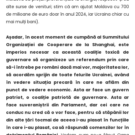
alte surse de venituri;
s
tim că am ajutat Moldova cu 700
de milioane de euro doar în anul 2024, iar Ucraina chiar cu
mai mulți bani).
Așadar, î
n acest moment de cumpănă al Summitului
Organizației de Cooperare de la Shanghai,
este
imperios necesar ca această coaliție toxică de
guvernare să organizeze un referendum
prin
care
să-i întrebe pe români dacă mai vor, majoritatea lor,
să acordăm sprijin de toate felurile Ucrainei,
având
în vedere
situația precară în care ne aflăm din
punct de vedere economic.
Asta ar face un guvern
patriot, o coaliție patriotă de guvernare.
Asta ar
face suveraniștrii din Parlament, dar cei care ne
conduc nu cred că o vor face,
pentru că stăpânii lor
din alte țări tocmai de aceea i-au plasat în funcțiile
în care i-au plasat,
ca să răspundă comenzilor lor în
detrimentul României.
Vedem cum ne-a făcut Oana