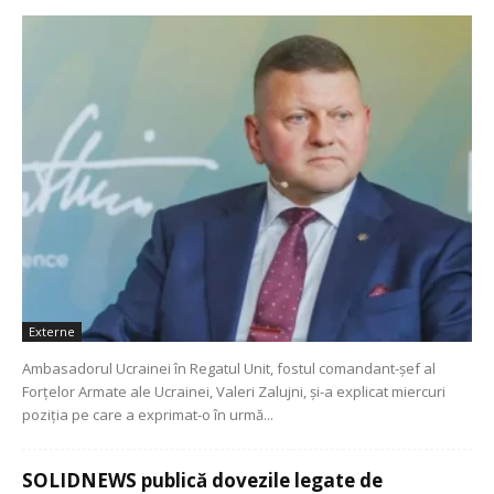
Externe
Ambasadorul Ucrainei în Regatul Unit, fostul comandant-şef al
Forţelor Armate ale Ucrainei, Valeri Zalujni, şi-a explicat miercuri
poziţia pe care a exprimat-o în urmă...
SOLIDNEWS publică dovezile legate de