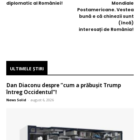
diplomatic al României!
Mondiale
Postamericane. Vestea
bună e că chinezii sunt
(încă)
interesați de România!
ULTIMELE ŞTIRI
Dan Diaconu despre ”cum a prăbușit Trump
întreg Occidentul”!
News Solid
-
august 6, 2026