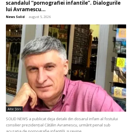
scandalul “pornografiei infantile”. Dialogurile
lui Avramescu...
News Solid
-
august 5, 2026
Alte Ştiri
SOLID NEWS a publicat deja detalii din dosarul infam al fostului
consilier prezidențial Cătălin Avramescu, urmărit penal sub
acuzația de pornografie infantilă, și revine...