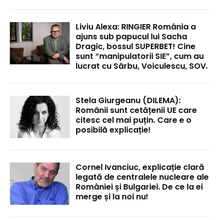
Liviu Alexa: RINGIER România a
ajuns sub papucul lui Sacha
Dragic, bossul SUPERBET! Cine
sunt “manipulatorii SIE”, cum au
lucrat cu Sârbu, Voiculescu, SOV.
Stela Giurgeanu (DILEMA):
Românii sunt cetățenii UE care
citesc cel mai puțin. Care e o
posibilă explicație!
Cornel Ivanciuc, explicație clară
legată de centralele nucleare ale
României și Bulgariei. De ce la ei
merge și la noi nu!