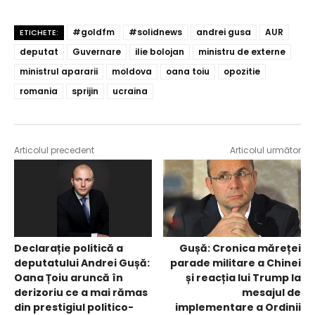
#goldfm
#solidnews
andrei gusa
AUR
ETICHETE:
deputat
Guvernare
ilie bolojan
ministru de externe
ministrul apararii
moldova
oana toiu
opozitie
romania
sprijin
ucraina
Articolul precedent
Articolul următor
Declarație politică a
Gușă: Cronica măreței
deputatului Andrei Gușă:
parade militare a Chinei
Oana Țoiu aruncă în
și reacția lui Trump la
derizoriu ce a mai rămas
mesajul de
din prestigiul politico-
implementare a Ordinii