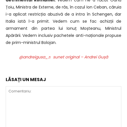
Țoiu, Ministra de Externe, de râs, în cazul Ion Ceban,
căruia
i-a aplicat restricția abuzivă de a intra în Schengen, dar
Italia iată l-a primit.
Vedem cum se fac achizții de
armament din partea lui Ionuț Moșteanu, Ministrul
Apărării.
Vedem inclusiv pachetele anti-naționale propuse
de prim-ministrul Bolojan.
@andreigusa_
♬ sunet original – Andrei Gușă
LĂSAȚI UN MESAJ