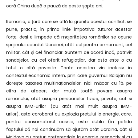
oară China după o pauză de peste șapte ani.
România, o țară care se află la granița acestui conflict, se
pune, practic, în prima linie împotriva tuturor acestor
forțe, d
eși e limpede că majoritatea românilor se opune
sprijinului acordat Ucrainei,
atât cel pentru armament, cel
militar, cât și cel financiar.
Suntem de acord încă, potrivit
sondajelor, cu cel oferit refugiaților, dar asta este o cu
totul o altă poveste.
Toate acestea vin inclusiv în
contextul economic intern, prin care guvernul Bolojan nu
dorește taxarea multinaționalelor,
nici măcar cu 1% pe
cifra de afaceri, dar mută toată povara asupra
românului,
atât asupra persoanelor fizice, private, cât și
asupra IMM-urilor (cu atât mai mult asupra IMM-
urilor),
asta coroborat cu explozia prețului la energie, care,
pentru consumatorul casnic, este dublu (î
n pofida
faptului că noi continuăm să ajutăm atât Ucraina, cât și
Moldova cu prețuri preferențiale la energie,
respectiv și cu