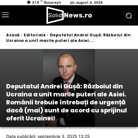
C
27.8
București
joi, august 6, 2026
Acasă
Editoriale
Deputatul Andrei Gușă: Războiul din
Ucraina a unit marile puteri ale Asiei....
Deputatul Andrei Gușă: Războiul din
Ucraina a unit marile puteri ale Asiei.
Românii trebuie întrebați de urgență
dacă (mai) sunt de acord cu sprijinul
oferit Ucrainei!
Data publicării: septembrie 3, 2025 13:25