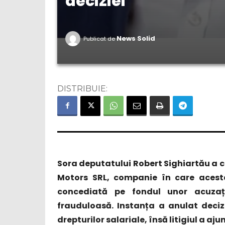
deciziei
News Solid
Publicat de
DISTRIBUIE:
Sora deputatului Robert Sighiartău a c
Motors SRL, companie în care acest
concediată pe fondul unor acuzaț
frauduloasă. Instanța a anulat deciz
drepturilor salariale, însă litigiul a aj