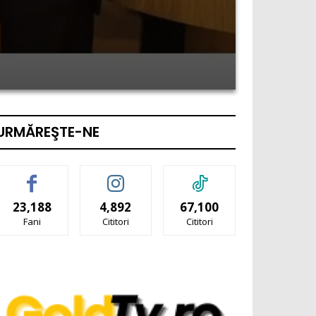
URMĂREŞTE-NE
23,188
4,892
67,100
Fani
Cititori
Cititori