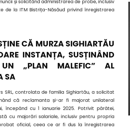
muncii și solicitând administrarea de probe, inclusiv
date de la ITM Bistrița-Năsăud privind înregistrarea
SȚINE CĂ MURZA SIGHIARTĂU
OARE INSTANȚA, SUSȚINÂND
 UN „PLAN MALEFIC” AL
A SA
SRL, controlata de familia Sighiartău, a solicitat
inând că reclamanta și-ar fi majorat unilateral
i, începând cu 1 ianuarie 2025. Potrivit pârâtei,
stă cu majorări salariale, inclusiv pentru propria
obat oficial, ceea ce ar fi dus la înregistrarea