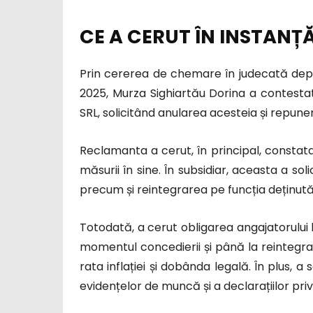
CE A CERUT ÎN INSTANȚ
Prin cererea de chemare în judecată depus
2025, Murza Sighiartău Dorina a contest
SRL, solicitând anularea acesteia și repuner
Reclamanta a cerut, în principal, constatar
măsurii în sine. În subsidiar, aceasta a sol
precum și reintegrarea pe funcția deținută
Totodată, a cerut obligarea angajatorului l
momentul concedierii și până la reintegra
rata inflației și dobânda legală. În plus, a
evidențelor de muncă și a declarațiilor privi