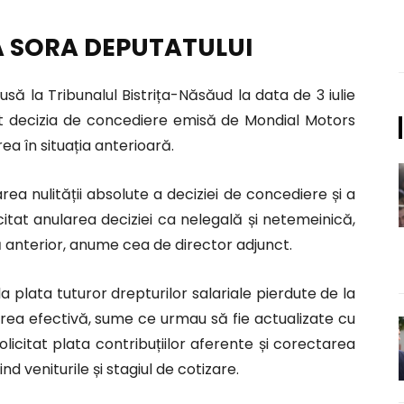
Ă SORA DEPUTATULUI
ă la Tribunalul Bistrița-Năsăud la data de 3 iulie
at decizia de concediere emisă de Mondial Motors
ea în situația anterioară.
ea nulității absolute a deciziei de concediere și a
icitat anularea deciziei ca nelegală și netemeinică,
 anterior, anume cea de director adjunct.
a plata tuturor drepturilor salariale pierdute de la
rea efectivă, sume ce urmau să fie actualizate cu
 solicitat plata contribuțiilor aferente și corectarea
nd veniturile și stagiul de cotizare.