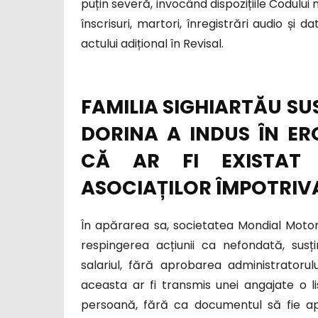
puțin severă, invocând dispozițiile Codului 
înscrisuri, martori, înregistrări audio și 
actului adițional în Revisal.
FAMILIA SIGHIARTĂU SU
DORINA A INDUS ÎN ER
CĂ AR FI EXISTAT
ASOCIAȚILOR ÎMPOTRIV
În apărarea sa, societatea Mondial Motors 
respingerea acțiunii ca nefondată, susț
salariul, fără aprobarea administratorulu
aceasta ar fi transmis unei angajate o li
persoană, fără ca documentul să fie apr