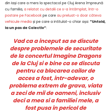
din Iași care a mers la spectacol pe Cluj Arena împreună
cu familia,
a relatat cu detalii ce s-a întâmplat, într-o
postare pe Facebook
pe care
au preluat-o doar câteva
vehicule media
și pe care a intitulat-o chiar așa:
”Untold,
la un pas de Colectiv”
:
V
ad ca a inceput sa se discute
despre problemele de securitate
de la concertul Imagine Dragons
de la Cluj si e bine ca se discuta
pentru ca blocarea cailor de
acces a fost, intr-adevar, o
problema extrem de grava, viata
a zeci de mii de oameni, inclusiv
deci a mea si a familiei mele, a
fost pusa in pericol de