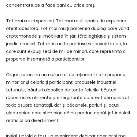
concentrate pe a face bani cu orice preț.
Tot mai mulți sponsori. Tot mai mult spațiu de expunere
oferit acestora. Tot mai mulți parteneri dubioși care vând
criptomonede și imobiliare în țări fără legislație și sistem
juridic credibil. Tot mai multe produse și servicii toxice, la
care sunt expuși zeci de mii de minori, care reprezintă o
proporție însemnată a participanților.
Organizatorii nu au niciun fel de reținere în a le propune
minorilor și celorlalți participanți produsele industriei
tutunului, băuturi alcoolice de toate felurile, băuturi
răcoritoare, alimente și energizante cu efect demonstrat
toxic asupra sănătății, dar și păcănele, pariuri și jocuri
electronice care știm bine că nu produc decât jaf îndulcit
artificial ca divertisment.
Inițial, Untold a fost un eveniment dedicat tinerilor și mai