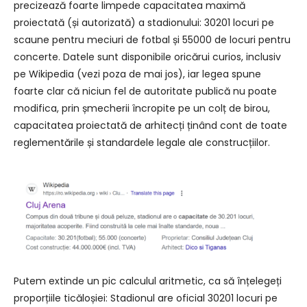
precizează foarte limpede capacitatea maximă
proiectată (și autorizată) a stadionului: 30201 locuri pe
scaune pentru meciuri de fotbal și 55000 de locuri pentru
concerte. Datele sunt disponibile oricărui curios, inclusiv
pe Wikipedia (vezi poza de mai jos), iar legea spune
foarte clar că niciun fel de autoritate publică nu poate
modifica, prin șmecherii încropite pe un colț de birou,
capacitatea proiectată de arhitecți ținând cont de toate
reglementările și standardele legale ale construcțiilor.
Putem extinde un pic calculul aritmetic, ca să înțelegeți
proporțiile ticăloșiei: Stadionul are oficial 30201 locuri pe