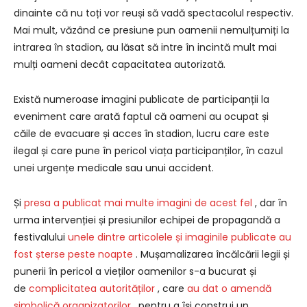
dinainte că nu toți vor reuși să vadă spectacolul respectiv.
Mai mult, văzând ce presiune pun oamenii nemulțumiți la
intrarea în stadion, au lăsat să intre în incintă mult mai
mulți oameni decât capacitatea autorizată.
Există numeroase imagini publicate de participanții la
eveniment care arată faptul că oameni au ocupat și
căile de evacuare și acces în stadion, lucru care este
ilegal și care pune în pericol viața participanților, în cazul
unei urgențe medicale sau unui accident.
Și
presa a publicat mai multe imagini de acest fel
, dar în
urma intervenției și presiunilor echipei de propagandă a
festivalului
unele dintre articolele și imaginile publicate au
fost șterse peste noapte
. Mușamalizarea încălcării legii și
punerii în pericol a vieților oamenilor s-a bucurat și
de
complicitatea autorităților
, care
au dat o amendă
simbolică organizatorilor
, pentru a își construi un