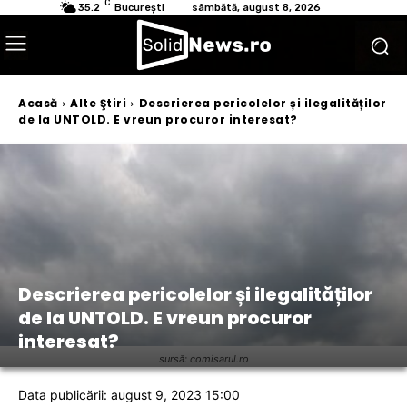
C
35.2
București
sâmbătă, august 8, 2026
Acasă
Alte Ştiri
Descrierea pericolelor și ilegalităților
de la UNTOLD. E vreun procuror interesat?
Descrierea pericolelor și ilegalităților
de la UNTOLD. E vreun procuror
interesat?
sursă: comisarul.ro
Data publicării: august 9, 2023 15:00