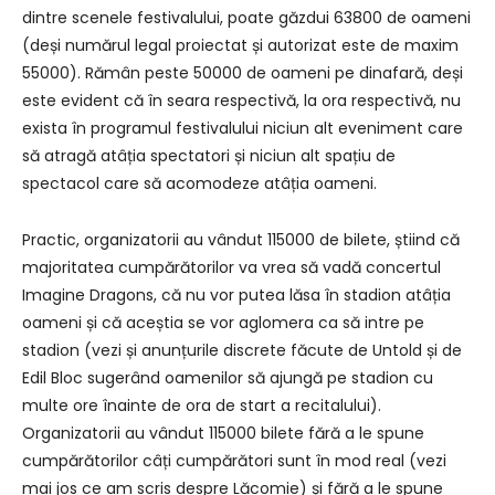
dintre scenele festivalului, poate găzdui 63800 de oameni
(deși numărul legal proiectat și autorizat este de maxim
55000). Rămân peste 50000 de oameni pe dinafară, deși
este evident că în seara respectivă, la ora respectivă, nu
exista în programul festivalului niciun alt eveniment care
să atragă atâția spectatori și niciun alt spațiu de
spectacol care să acomodeze atâția oameni.
Practic, organizatorii au vândut 115000 de bilete, știind că
majoritatea cumpărătorilor va vrea să vadă concertul
Imagine Dragons, că nu vor putea lăsa în stadion atâția
oameni și că aceștia se vor aglomera ca să intre pe
stadion (vezi și anunțurile discrete făcute de Untold și de
Edil Bloc sugerând oamenilor să ajungă pe stadion cu
multe ore înainte de ora de start a recitalului).
Organizatorii au vândut 115000 bilete fără a le spune
cumpărătorilor câți cumpărători sunt în mod real (vezi
mai jos ce am scris despre Lăcomie) și fără a le spune