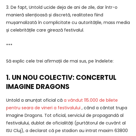
3. De fapt, Untold ucide deja de ani de zile, dar într-o
manieră silențioasă și discretă, realitatea fiind
mușamalizată în complicitate cu autoritățile, mass media
și celebritățile care girează festivalul.
***
Să explic cele trei afirmații de mai sus, pe îndelete:
1.
UN NOU COLECTIV: CONCERTUL
IMAGINE DRAGONS
Untold a anunțat oficial că
a vândut 115.000 de bilete
pentru seara de vineri a festivalului
, când a cântat trupa
Imagine Dragons. Tot oficial, serviciul de propagandă al
festivalului, dublat de oficialități (purtătorul de cuvânt al
ISU Cluj), a declarat că pe stadion au intrat maxim 63800