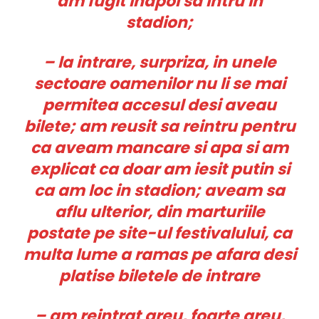
am fugit inapoi sa intru in
stadion;
– la intrare, surpriza, in unele
sectoare oamenilor nu li se mai
permitea accesul desi aveau
bilete; am reusit sa reintru pentru
ca aveam mancare si apa si am
explicat ca doar am iesit putin si
ca am loc in stadion; aveam sa
aflu ulterior, din marturiile
postate pe site-ul festivalului, ca
multa lume a ramas pe afara desi
platise biletele de intrar
e
– am reintrat greu, foarte greu,