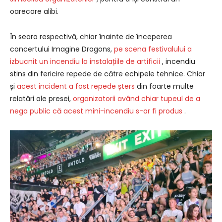
oarecare alibi.
În seara respectivă, chiar înainte de începerea
concertului Imagine Dragons,
pe scena festivalului a
izbucnit un incendiu la instalațiile de artificii
, incendiu
stins din fericire repede de către echipele tehnice. Chiar
și
acest incident a fost repede șters
din foarte multe
relatări ale presei,
organizatorii având chiar tupeul de a
nega public că acest mini-incendiu s-ar fi produs
.