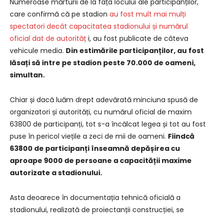
Numeroase mărturii de la fața locului ale participanților,
care confirmă că pe stadion
au fost mult mai mulți
spectatori decât capacitatea stadionului și numărul
oficial dat de autorităț
i, au fost publicate de câteva
vehicule media.
Din estimările participanților, au fost
lăsați să intre pe stadion peste 70.000 de oameni,
simultan.
Chiar și dacă luăm drept adevărată minciuna spusă de
organizatori și autorități, cu numărul oficial de maxim
63800 de participanți, tot s-a încălcat legea și tot au fost
puse în pericol viețile a zeci de mii de oameni.
Fiindcă
63800 de participanți înseamnă depășirea cu
aproape 9000 de persoane a capacității maxime
autorizate a stadionului.
Asta deoarece în documentația tehnică oficială a
stadionului, realizată de proiectanții construcției, se