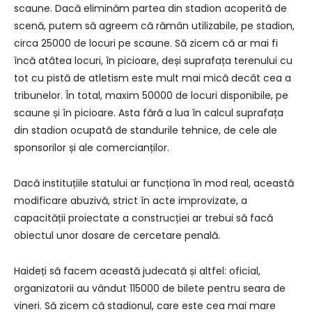
scaune. Dacă eliminăm partea din stadion acoperită de
scenă, putem să agreem că rămân utilizabile, pe stadion,
circa 25000 de locuri pe scaune. Să zicem că ar mai fi
încă atâtea locuri, în picioare, deși suprafața terenului cu
tot cu pistă de atletism este mult mai mică decât cea a
tribunelor. În total, maxim 50000 de locuri disponibile, pe
scaune și în picioare. Asta fără a lua în calcul suprafața
din stadion ocupată de standurile tehnice, de cele ale
sponsorilor și ale comercianților.
Dacă instituțiile statului ar funcționa în mod real, această
modificare abuzivă, strict în acte improvizate, a
capacității proiectate a construcției ar trebui să facă
obiectul unor dosare de cercetare penală.
Haideți să facem această judecată și altfel: oficial,
organizatorii au vândut 115000 de bilete pentru seara de
vineri. Să zicem că stadionul, care este cea mai mare