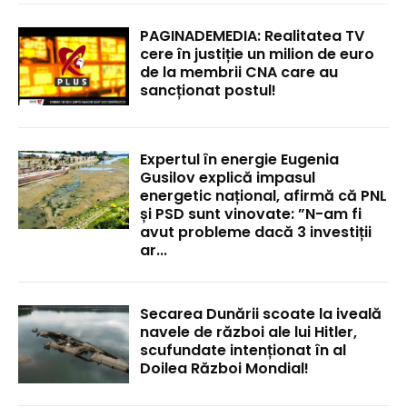
PAGINADEMEDIA: Realitatea TV
cere în justiție un milion de euro
de la membrii CNA care au
sancționat postul!
Expertul în energie Eugenia
Gusilov explică impasul
energetic național, afirmă că PNL
și PSD sunt vinovate: ”N-am fi
avut probleme dacă 3 investiții
ar...
Secarea Dunării scoate la iveală
navele de război ale lui Hitler,
scufundate intenționat în al
Doilea Război Mondial!