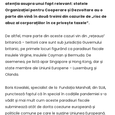
atenția asupra unui fapt relevant: statele
Organizației pentru Cooperare și Dezvoltare au o
parte din vină în două treimi din cazurile de „risc de
abuz al corporațiilor în ce privește taxele”.
De altfel, mare parte din aceste cazuri vin din „rețeaua”
britanică – teritorii care sunt sub jurisdicția Guvernului
britanic, pe primele locuri figurând ca paradisuri fiscale
Insulele Virgine, Insulele Cayman și Bermuda. De
asemenea, pe listă apar Singapore și Hong Kong, dar și
state membre ale Uniunii Europene – Luxemburg și
Olanda.
Boris Kowalski, specialist de la Fundația Marshall, din SUA,
punctează faptul că în special în codițiile pandemiei s-a
vădit și mai mult cum aceste paradisuri fiscale
subminează atât de dorita coeziune europeană și
politicile comune pe care le susține Uniunea Europeană.