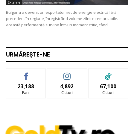
Externe
Bulgaria a devenit un exportator net de energie electrică fără
precedent în regiune, înregistrând volume zilnice remarcabile.
Această performanță survine într-un moment critic, când...
URMĂREŞTE-NE
23,188
4,892
67,100
Fani
Cititori
Cititori