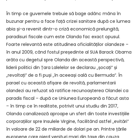
În timp ce guvernele trebuie să bage adânc mâna în
buzunar pentru a face față crizei sanitare după ce lumea
abia și-a revenit dintr-o criză economică prelungită,
paradisuri fiscale cum este Olanda fac exact opusul.
Foarte relevantă este atitudinea oficialităților olandeze –
în anul 2009, când fostul președinte al SUA Barack Obama
arăta cu degetul spre Olanda din această perspectivă,
liderii politici din Țara Lalelelor se declarau „șocați” și
„revoltați” de a fi puși „în aceeași oală cu Bermuda”. În
parael cu această afișare de revoltă, parlamentarii
olandezi au refuzat să ratifice recunoașterea Olandei ca
paradis fiscal – după ce Uniunea Europeană a făcut asta
– în timp ce în realitate, potrivit unui studiu din 2017,
Olanda canalizează aproape un sfert din toate investițiile
corporațiilor spre Insulele Virgine, facilitând astfel „evitări”
în valoare de 22 de miliarde de dolari pe an. Printre țările
europene care pierd venituri mari din taxe din cauza