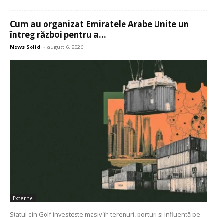
Cum au organizat Emiratele Arabe Unite un
întreg război pentru a...
News Solid
-
august 6, 2026
Externe
Statul din Golf investește masiv în terenuri, porturi și influență pe