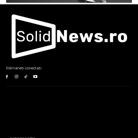
Rămâneți conectați: