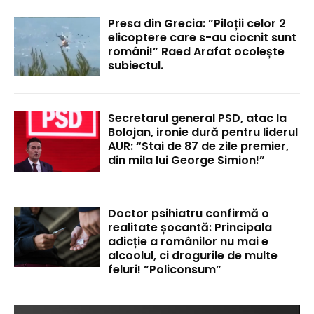
Presa din Grecia: ”Piloții celor 2
elicoptere care s-au ciocnit sunt
români!” Raed Arafat ocolește
subiectul.
Secretarul general PSD, atac la
Bolojan, ironie dură pentru liderul
AUR: “Stai de 87 de zile premier,
din mila lui George Simion!”
Doctor psihiatru confirmă o
realitate șocantă: Principala
adicție a românilor nu mai e
alcoolul, ci drogurile de multe
feluri! ”Policonsum”