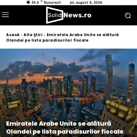
C
35.6
București
joi, august 6, 2026
Acasă
Alte Ştiri
Emiratele Arabe Unite se alătură
Olandei pe lista paradisurilor fiscale
Emiratele Arabe Unite se alătură
Olandei pe lista paradisurilor fiscale