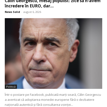
Călin Georgescu, mesaj populist: zice să n-avem
încredere în EURO, dar...
News Solid
-
august 6, 2026
Politică
Într-o postare pe Facebook, publicată marți seară, Călin Georgescu
a avertizat că adoptarea monedei europene fără o dezbatere
națională autentică și fără consultarea voinței...