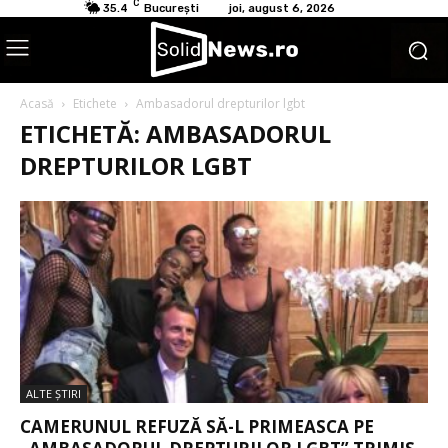
C
35.4
București
joi, august 6, 2026
Acasă
Etichete
Ambasadorul drepturilor lgbt
ETICHETĂ: AMBASADORUL
DREPTURILOR LGBT
ALTE ŞTIRI
CAMERUNUL REFUZĂ SĂ-L PRIMEASCA PE