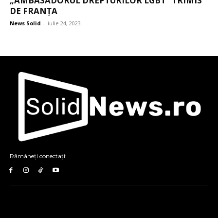
„AMBASADORUL DREPTURILOR LGBT” TRIMIS
DE FRANȚA
News Solid
-
iulie 24, 2023
Rămâneți conectați: